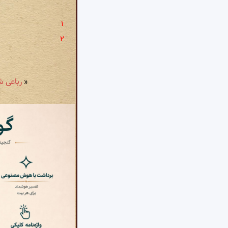
«
رباعی شمارۀ ۳۶: در عالم ع