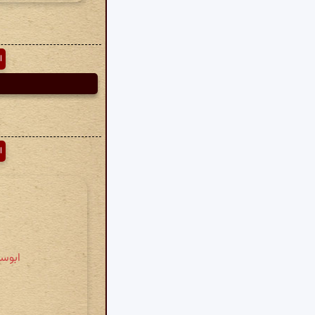
ا
ا
ابوسع