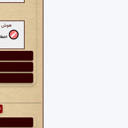
هوش مصن
اخطار
ا