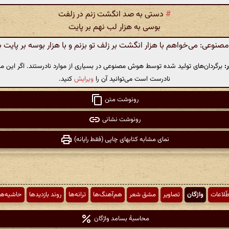
#
دستی به صد انگشت زنم در زلفت
بوسی به هزار لب نهم بر پایت
وعی: می‌خواهم با هزار انگشت بر زلف تو بزنم و با هزار بوسه بر پایت ب
:
برگردان‌های تولید شده توسط هوش مصنوعی در بسیاری از موارد نادرستند. اگر این مت
نادرست است می‌توانید آن را
ویرایش
کنید.
رونوشت متن
رونوشت نشانی
نمای مشابه کتابهای چاپی (فقط رایانه)
طّلاعات
واژگان
تصاویر
مشق شعر
هم‌آهنگ‌ها
ترانه‌ها
روند بازدیدها
حاشیه‌ها
محاسبهٔ بسامد واژگان