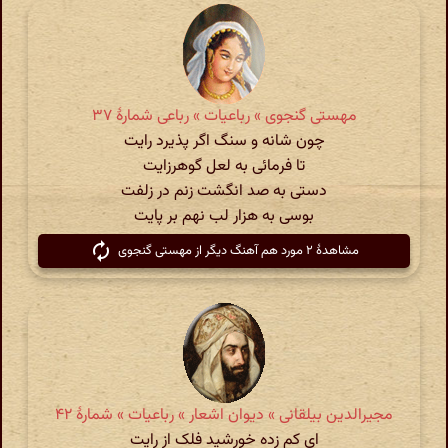
مهستی گنجوی » رباعیات » رباعی شمارۀ ۳۷
چون شانه و سنگ اگر پذیرد رایت
تا فرمائی به لعل گوهرزایت
دستی به صد انگشت زنم در زلفت
بوسی به هزار لب نهم بر پایت
مشاهدهٔ ۲ مورد هم آهنگ دیگر از مهستی گنجوی
مجیرالدین بیلقانی » دیوان اشعار » رباعیات » شمارهٔ ۴۲
ای کم زده خورشید فلک از رایت