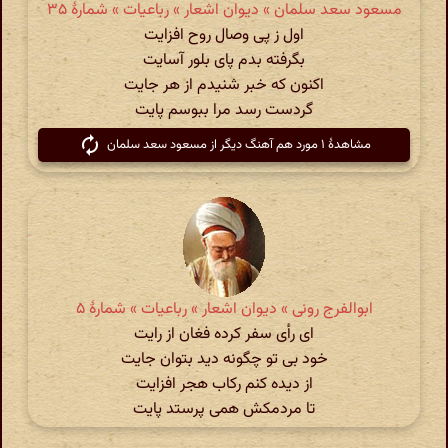
مسعود سعد سلمان » دیوان اشعار » رباعیات » شمارهٔ ۳۵
اول ز پی وصال روح افزایت
بگرفته بدم پای بلور آسایت
اکنون که خبر شنیدم از هر جایت
گردست رسد مرا ببوسم پایت
مشاهدهٔ ۱ مورد هم آهنگ دیگر از مسعود سعد سلمان
ابوالفرج رونی » دیوان اشعار » رباعیات » شمارهٔ ۵
ای رأی سفر کرده فغان از رایت
خود بی تو چگونه دید بتوان جایت
از دیده کنم رکاب هجر افزایت
تا مردمکش همی پرستد پایت