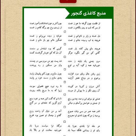
منبع کاغذی گنجور