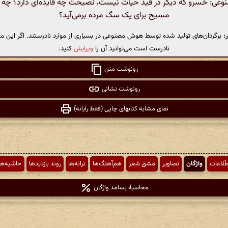
ی: خسرو که دیگر در قید حیات نیست، نصیحت چه فایده‌ای دارد؟ چه کار
مسیح برای یک سگ مرده برمی‌آید؟
:
برگردان‌های تولید شده توسط هوش مصنوعی در بسیاری از موارد نادرستند. اگر این مت
نادرست است می‌توانید آن را
ویرایش
کنید.
رونوشت متن
رونوشت نشانی
نمای مشابه کتابهای چاپی (فقط رایانه)
طّلاعات
واژگان
تصاویر
مشق شعر
هم‌آهنگ‌ها
ترانه‌ها
روند بازدیدها
حاشیه‌ها
محاسبهٔ بسامد واژگان