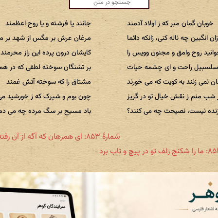
خوبان گمان مبر که ز اولاد آدمند
جانند یا فرشته و یا روح اعظمند
ان انگبین چه ناله کنی، زانکه دائما
مرغان عرش بر مگس از شهد بر م
انید روح وامق و مجنون وویس را
کایشان درون پرده این راز محرمند
سلسبیل راحت و ای چشمه حیات
بر تشنگان سوخته لطفی که در همن
ان نمی زنند به کویت که می خورند
مشتاق را که سوخته آتش غمند
شب منم ز نقش خیال تو در گریز
چون بوم و شپرک که ز خورشید می
نده نیست، نصیحت چه می کنند؟
باد مسیح بر سگ مرده چه می دم
شمارهٔ ۸۵۳: ای همرهان که آگه از آن رفته منید