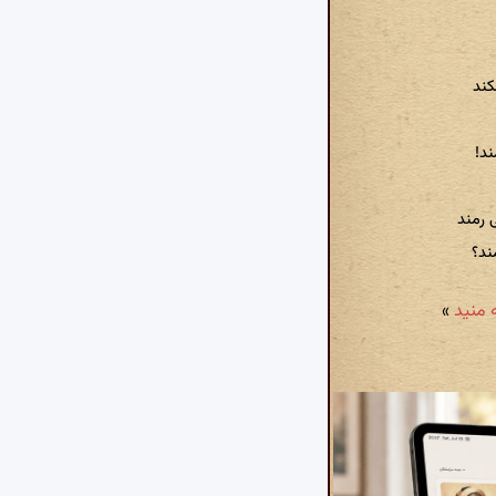
کند
د!
 رمند
ند؟
»