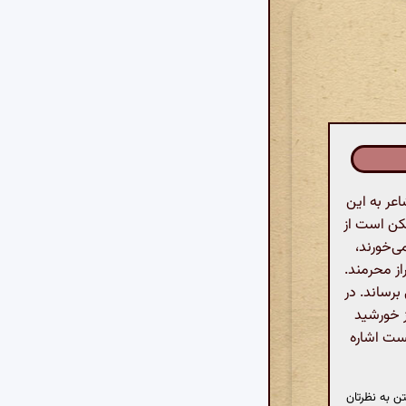
عر به این
مکن است از
ی‌خورند،
از محرمند.
رساند. در
ز خورشید
یست اشاره
ن به نظرتان