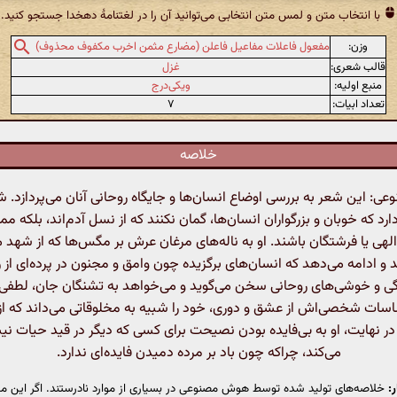
با انتخاب متن و لمس متن انتخابی می‌توانید آن را در لغتنامهٔ دهخدا جستجو کنید.
وزن:
مفعول فاعلات مفاعیل فاعلن (مضارع مثمن اخرب مکفوف محذوف)
قالب شعری:
غزل
منبع اولیه:
ویکی‌درج
تعداد ابیات:
۷
خلاصه
: این شعر به بررسی اوضاع انسان‌ها و جایگاه روحانی آنان می‌پردازد. شا
دارد که خوبان و بزرگواران انسان‌ها، گمان نکنند که از نسل آدم‌اند، بلکه م
لهی یا فرشتگان باشند. او به ناله‌های مرغان عرش بر مگس‌ها که از شهد م
د و ادامه می‌دهد که انسان‌های برگزیده چون وامق و مجنون در پرده‌ای از ر
دگی و خوشی‌های روحانی سخن می‌گوید و می‌خواهد به تشنگان جان، لطفی ب
سات شخصی‌اش از عشق و دوری، خود را شبیه به مخلوقاتی می‌داند که ا
 در نهایت، او به بی‌فایده بودن نصیحت برای کسی که دیگر در قید حیات ن
می‌کند، چراکه چون باد بر مرده دمیدن فایده‌ای ندارد.
:
خلاصه‌های تولید شده توسط هوش مصنوعی در بسیاری از موارد نادرستند. اگر این مت