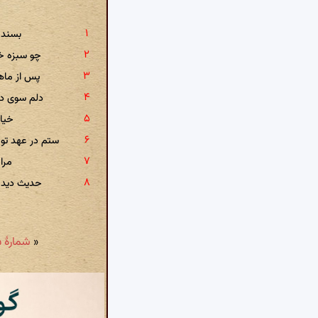
بسند 
چو سبزه خو
پس از ماه
دلم سوی ده
خیال
ستم در عهد تو
مرا
حدیث دیده
«
شمارهٔ ۴۴۵: دلم را گاه آن آمد که کام از عیش برگیرد