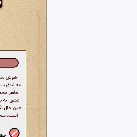
ا
هوش مصنوع
معشوق سخن م
ظاهر محدو
عشق، به تض
عین حال نگر
است، سخن 
اخطار