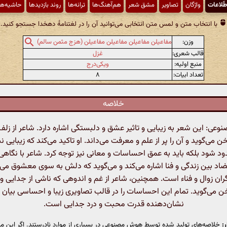
طّلاعات
واژگان
تصاویر
مشق شعر
هم‌آهنگ‌ها
ترانه‌ها
روند بازدیدها
حاشیه‌ها
با انتخاب متن و لمس متن انتخابی می‌توانید آن را در لغتنامهٔ دهخدا جستجو کنید.
وزن:
مفاعیلن مفاعیلن مفاعیلن مفاعیلن (هزج مثمن سالم)
قالب شعری:
غزل
منبع اولیه:
ویکی‌درج
تعداد ابیات:
۸
خلاصه
ی: این شعر به زیبایی و تاثیر عشق و دلبستگی اشاره دارد. شاعر از زلف 
ی‌گوید و آن را پر از علم و معرفت می‌داند. او تاکید می‌کند که زیبایی نب
د شود بلکه باید به عمق احساسات و معانی نیز توجه کرد. شاعر با نگاهی
اد بین زندگی و فنا اشاره می‌کند و می‌گوید که دلش به سوی معشوق می‌ر
ان زوال و فناء است. همچنین، شاعر از غم و اندوهی که ناشی از جدایی و
می‌گوید. تمام این احساسات را در قالب تصاویری زیبا و احساسی بیان م
نشان‌دهنده قدرت محبت و درد جدایی است.
:
خلاصه‌های تولید شده توسط هوش مصنوعی در بسیاری از موارد نادرستند. اگر این مت