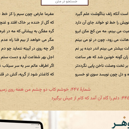
است آنکه زلف بناگوشت علم گیرد
مفرما عارض چون سیم را کز خط 
یش را خط تو خواند جای آن دارد
که گل از خنده بر خاک افتد و غنچ
یت می بینم، مه من کج مکن ابرو
گره مفگن به پیشانی که مه در غره 
انت می رود، چون در تو می بینم
مگر می خواهد از بیم فنا راه عدم 
ت بیشتر می بینم اندر دیده پر نم
اگر چه روی در آیینه ننماید چو دم 
 زان گونه خونین شد که هر ساعت
اجل بهر شفاعت آید و دست ستم گ
 بر تخت وصلت ناخن پایی نگرددتر
اگر اطراف عالم سر به سر سیلاب غ
 و دل چون نویسد سوی تو خسرو
که کاغذتر شود از گریه، آتش در قل
شمارهٔ ۴۴۷: خوشم کاب دو چشم من همه روی زمین گیرد