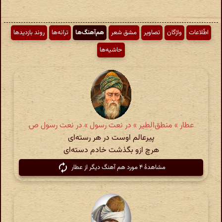
اطّلاعات
واژگان
تصاویر
مشق شعر
هم‌آهنگ‌ها
ترانه‌ها
روند بازدیدها
حاشیه‌ها
عطار » منطق‌الطیر » در نعت رسول » در نعت رسول ص
پیرعالم اوست در هر رسته‌ای
هرچ ازو بگذشت خادم دسته‌ای
مشاهدهٔ ۴ مورد هم آهنگ دیگر از عطار