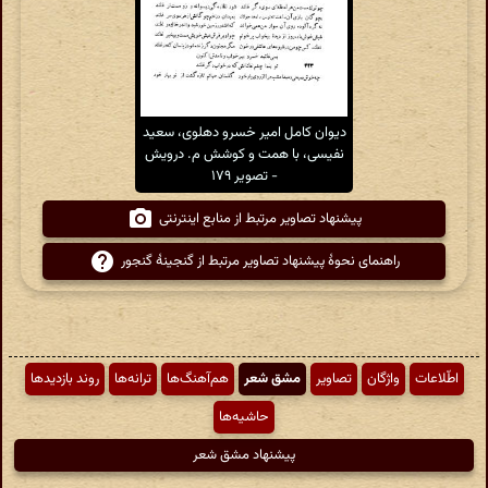
دیوان کامل امیر خسرو دهلوی، سعید
نفیسی، با همت و کوشش م. درویش
- تصویر ۱۷۹
پیشنهاد تصاویر مرتبط از منابع اینترنتی
راهنمای نحوهٔ پیشنهاد تصاویر مرتبط از گنجینهٔ گنجور
اطّلاعات
واژگان
تصاویر
مشق شعر
هم‌آهنگ‌ها
ترانه‌ها
روند بازدیدها
حاشیه‌ها
پیشنهاد مشق شعر