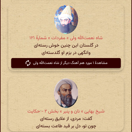
شاه نعمت‌الله ولی » مفردات » شمارهٔ ۱۲۱
در گلستان این چنین خوش رسته‌ای
وانگهی در بزم او گلدسته‌ای
مشاهدهٔ ۱ مورد هم آهنگ دیگر از شاه نعمت‌الله ولی
شیخ بهایی » نان و پنیر » بخش ۲ - حکایت
گفت: مردی، از علایق رسته‌ای
چون تو، دل بر قید طاعت بسته‌ای