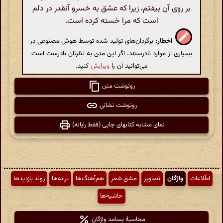
بر روی آن بیفتم، زیرا که عشق به خسرو آنقدر در دلم
است که مرا خسته کرده است.
اخطار:
برگردان‌های تولید شده توسط هوش مصنوعی در
بسیاری از موارد نادرستند. اگر این متن به نظرتان نادرست است
می‌توانید آن را
ویرایش
کنید.
رونوشت متن
رونوشت نشانی
نمای مشابه کتابهای چاپی (فقط رایانه)
اطّلاعات
واژگان
تصاویر
مشق شعر
هم‌آهنگ‌ها
ترانه‌ها
روند بازدیدها
حاشیه‌ها
محاسبهٔ بسامد واژگان