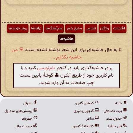
اطّلاعات
واژگان
تصاویر
مشق شعر
هم‌آهنگ‌ها
ترانه‌ها
روند بازدیدها
حاشیه‌ها
تا به حال حاشیه‌ای برای این شعر نوشته نشده است.
💬 من
حاشیه بگذارم ...
برای حاشیه‌گذاری باید در گنجور
نام‌نویسی
کنید و با
نام کاربری خود از طریق آیکون 👤 گوشهٔ پایین سمت
چپ صفحات به آن وارد شوید.
خانه
کدهای گنجور
معرفی
بیت تصادفی
گنجور رومیزی
پرسش‌های متداول
جدول شعر
ساغر
چهره‌ها
فال حافظ
کتابخانهٔ گنجور
حمایت مالی