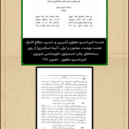
خمسه امیرخسرو دهلوی (شیرین و خسرو، مطلع الانوار،
هشت بهشت، مجنون و لیلی، آئینه اسکندری) از روی
نسخه‌های چاپ انستیتوی خاورشناسی شوروی -
امیرخسرو دهلوی - تصویر ۲۸۱