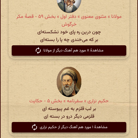
مولانا » مثنوی معنوی » دفتر اول » بخش ۵۹ - قصهٔ مکر
خرگوش
چون درین ره پای خود نشکسته‌ای
بر که می‌خندی چه پا را بسته‌ای
مشاهدهٔ ۸ مورد هم آهنگ دیگر از مولانا
حکیم نزاری » سفرنامه » بخش ۵ - حکایت
بر لب قلزم به غم پیوسته ای
قلزمی دیگر درو در بسته ای
مشاهدهٔ ۱ مورد هم آهنگ دیگر از حکیم نزاری