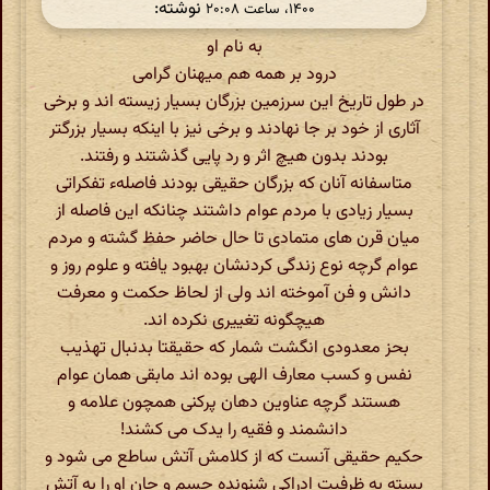
نوشته:
۱۴۰۰، ساعت ۲۰:۰۸
به نام او
درود بر همه هم میهنان گرامی
در طول تاریخ این سرزمین بزرگان بسیار زیسته اند و برخی
آثاری از خود بر جا نهادند و برخی نیز با اینکه بسیار بزرگتر
بودند بدون هیچ اثر و رد پایی گذشتند و رفتند.
متاسفانه آنان که بزرگان حقیقی بودند فاصلهء تفکراتی
بسیار زیادی با مردم عوام داشتند چنانکه این فاصله از
میان قرن های متمادی تا حال حاضر حفظ گشته و مردم
عوام گرچه نوع زندگی کردنشان بهبود یافته و علوم روز و
دانش و فن آموخته اند ولی از لحاظ حکمت و معرفت
هیچگونه تغییری نکرده اند.
بحز معدودی انگشت شمار که حقیقتا بدنبال تهذیب
نفس و کسب معارف الهی بوده اند مابقی همان عوام
هستند گرچه عناوین دهان پرکنی همچون علامه و
دانشمند و فقیه را یدک می کشند!
حکیم حقیقی آنست که از کلامش آتش ساطع می شود و
بسته به ظرفیت ادراکی شنونده جسم و جان او را به آتش