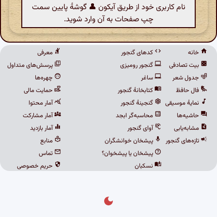
نام کاربری خود از طریق آیکون 👤 گوشهٔ پایین سمت
چپ صفحات به آن وارد شوید.
خانه
کدهای گنجور
معرفی
بیت تصادفی
گنجور رومیزی
پرسش‌های متداول
جدول شعر
ساغر
چهره‌ها
فال حافظ
کتابخانهٔ گنجور
حمایت مالی
نمایهٔ موسیقی
گنجینهٔ گنجور
آمار محتوا
حاشیه‌ها
محاسبه‌گر ابجد
آمار مشارکت
مشابه‌یابی
آوای گنجور
آمار بازدید
تازه‌های گنجور
پیشخان خوانشگران
منابع
پیشخان یا پیشخوان؟
تماس
نسکبان
حریم خصوصی