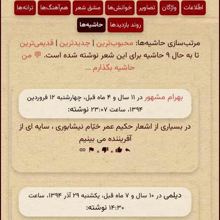
اطّلاعات
واژگان
تصاویر
خوانش‌ها
مشق شعر
هم‌آهنگ‌ها
ترانه‌ها
روند بازدیدها
حاشیه‌ها
مرتب‌سازی حاشیه‌ها:
محبوب‌ترین
|
جدیدترین
|
قدیمی‌ترین
تا به حال ۹ حاشیه برای این شعر نوشته شده است.
💬 من
حاشیه بگذارم ...
بهرام مشهور
در ‫۱۱ سال و ۴ ماه قبل، چهارشنبه ۱۲ فروردین
نوشته:
۱۳۹۴، ساعت ۲۳:۰۷
در بسیاری از اشعار حکیم عمر خیّام نیشابوری ، سایه ای از
آفریننده می بینیم
link
flag
۰
thumb_down
۰
thumb_up
reply
دیلمی
در ‫۱۰ سال و ۷ ماه قبل، یکشنبه ۲۹ آذر ۱۳۹۴، ساعت
نوشته:
۱۴:۳۰