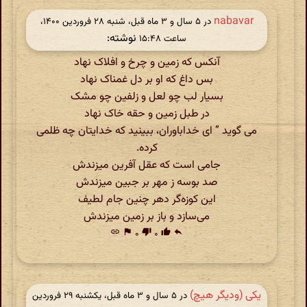
nabavar
در ‫۵ سال و ۳ ماه قبل، شنبه ۲۸ فروردین ۱۴۰۰،
نوشته:
ساعت ۱۵:۴۸
آنکس که زمین و چرخ و افلاک نهاد
بس داغ که او بر دل غمناک نهاد
بسیار لب چو لعل و زلفین چو مشک
در طبل زمین و حقه خاک نهاد
می گوید ” ای خداباوران، ببینید که خدایتان چه ظلمی
کرده.
جامی است که عقل آفرین میزندش
صد بوسه ز مهر بر جبین میزندش
این کوزه‌گر دهر چنین جام لطیف
می‌سازد و باز بر زمین میزندش
link
flag
۰
thumb_down
۰
thumb_up
reply
یکی (ودیگر هیچ)
در ‫۵ سال و ۳ ماه قبل، یکشنبه ۲۹ فروردین