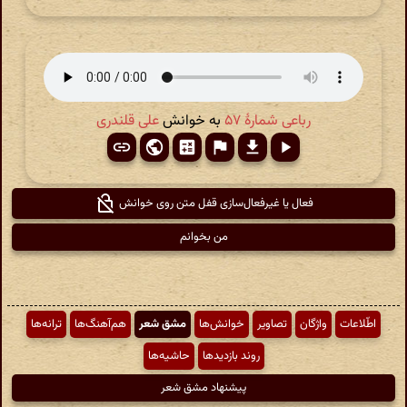
رباعی شمارهٔ ۵۷
به خوانش
علی قلندری
فعال یا غیرفعال‌سازی قفل متن روی خوانش
من بخوانم
اطّلاعات
واژگان
تصاویر
خوانش‌ها
مشق شعر
هم‌آهنگ‌ها
ترانه‌ها
روند بازدیدها
حاشیه‌ها
پیشنهاد مشق شعر