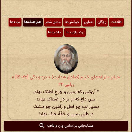
اطّلاعات
واژگان
تصاویر
خوانش‌ها
مشق شعر
هم‌آهنگ‌ها
ترانه‌ها
روند بازدیدها
حاشیه‌ها
خیام » ترانه‌های خیام (صادق هدایت) » درد زندگی [۲۵-۱۶] »
رباعی ۲۴
* آن‌کس که زمین و چرخِ اَفلاک نهاد،
بس داغ که او بر دلِ غمناک نهاد؛
بسیار لبِ چو لعل و زُلفینِ چو مشک
در طَبلِ زمین و حُقّهِٔ خاک نهاد!
مشابه‌یابی بر اساس وزن و قافیه