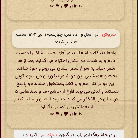
link
flag
۰
thumb_down
۰
thumb_up
reply
سروش .
در ‫۱ سال و ۱ ماه قبل، چهارشنبه ۱۱ تیر ۱۴۰۴، ساعت
نوشته:
۱۶:۱۵
واقعا دیدگاه و اشعار زیبای آقای حبیب شاکر را دوست
دارم و به شدت به ایشان احترام می گذارم،بعد از هر
شعر خیام به سراغ شعر ایشان می روم و خود شاهد
بحث و همنشینی این دو شاعر نیکوزبان می شوم،گویی
این دو در کنار هم و بر تختی،مشغول مشاعره و پاسخ
هستند و لذتی می برند فارغ از حاشیه ها و معناهایی که
دوستان در بالا ذکر می کنند.خداوند ایشان را حفظ کند و
از نعماتش بی نصیب نگذارد.
link
flag
۰
thumb_down
۰
thumb_up
reply
برای حاشیه‌گذاری باید در گنجور
نام‌نویسی
کنید و با