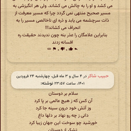
می کشد و او را به چالش می کشاند. ولی هر انگیزشی به
مسیر صحیح منتهی نمی گردد چرا که مسیر معرفت از
ذات سرچشمه می یابد و ذره ای ناخالصی مسیر را به
انحراف می کشاند!!!
بنابراین علامگان را عذر بنه چون ندیدند حقیقت ره
افسانه زدند
link
flag
۰
thumb_down
۰
thumb_up
reply
حبیب شاکر
در ‫۴ سال و ۳ ماه قبل، چهارشنبه ۲۴ فروردین
نوشته:
۱۴۰۱، ساعت ۲۳:۵۷
سلام بر دوستان
آن کس که ز هیچ عالمی بر پا کرد
وز آتش خود درون سینه جا کرد
دانی ز چه رو نهاد بر دلها داغ
خورشید چو سوخت این جهان زیبا کرد
تشکر از دوستان