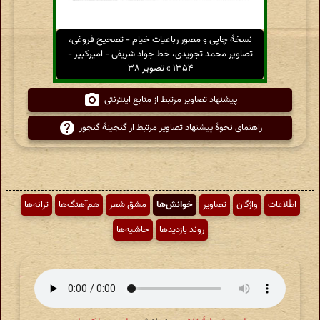
نسخهٔ چاپی و مصور رباعیات خیام - تصحیح فروغی،
تصاویر محمد تجویدی، خط جواد شریفی - امیرکبیر -
۱۳۵۴ » تصویر ۳۸
پیشنهاد تصاویر مرتبط از منابع اینترنتی
راهنمای نحوهٔ پیشنهاد تصاویر مرتبط از گنجینهٔ گنجور
اطّلاعات
واژگان
تصاویر
خوانش‌ها
مشق شعر
هم‌آهنگ‌ها
ترانه‌ها
روند بازدیدها
حاشیه‌ها