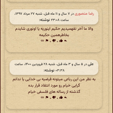
رضا منصوری
در ‫۷ سال و ۱۱ ماه قبل، شنبه ۲۷ مرداد ۱۳۹۷،
نوشته:
ساعت ۲۳:۰۸
والا ما آخر نفهمیدیم حکیم اینوریه یا اونوری شایدم
بخاطر‌همین حکیمه
link
flag
۰
thumb_down
۰
thumb_up
reply
علی
در ‫۵ سال و ۳ ماه قبل، شنبه ۲۸ فروردین ۱۴۰۰، ساعت
نوشته:
۰۳:۳۸
به نظر من این رباعی میتونه فرضیه بی خدایی یا ندانم
گرایی خیام رو مورد انتقاد قرار بده
گذشته از رساله های فلسفی خیام
link
flag
۰
thumb_down
۰
thumb_up
reply