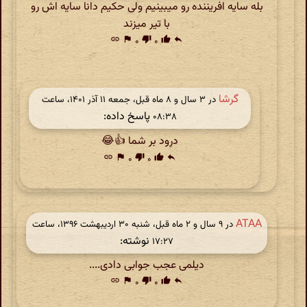
بله سایه افریننده رو میبینیم ولی حکیم دانا سایه اش رو
با تیر میزند
link
flag
۰
thumb_down
۰
thumb_up
reply
گرشا
در ‫۳ سال و ۸ ماه قبل، جمعه ۱۱ آذر ۱۴۰۱، ساعت
پاسخ داده:
۰۸:۳۸
درود بر شما 👍😂
link
flag
۰
thumb_down
۰
thumb_up
reply
ATAA
در ‫۹ سال و ۲ ماه قبل، شنبه ۳۰ اردیبهشت ۱۳۹۶، ساعت
نوشته:
۱۷:۲۷
دیلمی عجب جوابی دادی....
link
flag
۰
thumb_down
۰
thumb_up
reply