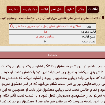
اطّلاعات
واژگان
تصاویر
مشق شعر
ترانه‌ها
روند بازدیدها
حاشیه‌ها
با انتخاب متن و لمس متن انتخابی می‌توانید آن را در لغتنامهٔ دهخدا جستجو کنید.
وزن:
فعلاتن فعلاتن فعلاتن فعلن (رمل مثمن مخبون محذوف)
قالب شعری:
غزل
منبع اولیه:
سیاوش جعفری
تعداد ابیات:
۱۰
خلاصه
ی: شاعر در این شعر به عشق و دلتنگی اشاره می‌کند و بیان می‌کند که 
لش رنج می‌کشد و هیچ چیز نمی‌تواند این درد را کاهش دهد. او خود را 
داند که تنها می‌تواند زیبایی معشوق را ببیند و اشاره می‌کند که عشقش به
 از زخم‌هایش نیز بی‌خبر است. شاعر می‌گوید که در کنار معشوق نمی‌توان
شود و تمام حالش تحت تأثیر زیبایی معشوق قرار دارد. او همچنین به این ن
ه نمی‌تواند از چشم‌های محبوبش غافل شود و به شدت تحت تأثیر نگاه ا
 به این نتیجه می‌رسد که هرچقدر هم بخواهد از معشوق دور بماند، نمی‌تو