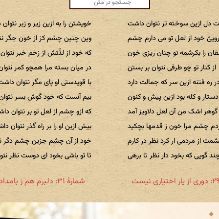
ت دل ازین سوخته تر نتوان داشت
خویشتن را به ازین زیر و زبر نتوان
ییّ خود از لعل تو می دارم چشم
وین چنین چشم کز از خون جگر نت
ان را بکرشمه تو چنان ریزی خون
که خود از لذّتش از زخم خبر نتوا
از کنار تو چو طرفی نتوان بر بستن
در میان بسته مرا همچو کمر نتوا
ر ره فتنه ازین سر که جمالت دارد
با قویدستی او پای مگر نتوان داشت
ستار و کله بود ازین پیش و کنون
بیم آنست که خود گوش بسر نتوا
گوهر اشک من آن لعل دلاویز آمد
که ازو چشم از لعل تو بر نتوان دا
دم چشم مرا خون ز قدمها بچکید
بیش ازین او را بر راه گذر نتوان دا
مت از مردمی ار کرد نظر در کارم
خود از آن چشم جزین چشم دگر ن
ند گویی که بخود دار نظر تا برهی
تا تو باشی بخود ای دوست نظر نت
شمارهٔ ۳۱: دلبرم هم ز بامداد برفت