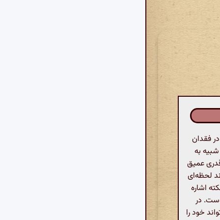
در فقدان
شبیه به
 قدری عمیق
د لحظه‌ای
کته اشاره
وست. در
اند خود را