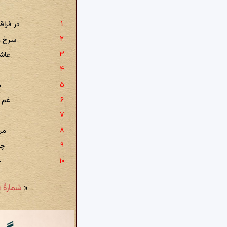
در فراق
سرخ رو
عاشق
د
غم د
مر
چش
چ
«
شمارهٔ ۲۹: دوری از یار اختیاری نیست