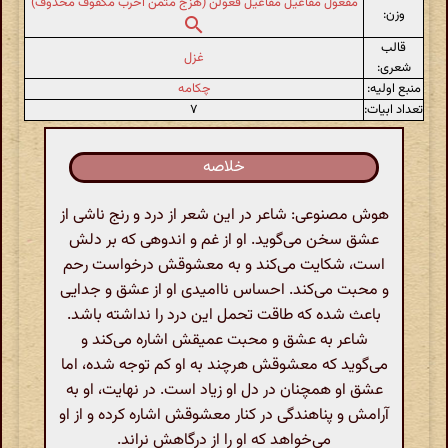
مفعول مفاعیل مفاعیل فعولن (هزج مثمن اخرب مکفوف محذوف)
وزن:
قالب
غزل
شعری:
منبع اولیه:
چکامه
تعداد ابیات:
۷
خلاصه
هوش مصنوعی: شاعر در این شعر از درد و رنج ناشی از
عشق سخن می‌گوید. او از غم و اندوهی که بر دلش
است، شکایت می‌کند و به معشوقش درخواست رحم
و محبت می‌کند. احساس ناامیدی او از عشق و جدایی
باعث شده که طاقت تحمل این درد را نداشته باشد.
شاعر به عشق و محبت عمیقش اشاره می‌کند و
می‌گوید که معشوقش هرچند به او کم توجه شده، اما
عشق او همچنان در دل او زیاد است. در نهایت، او به
آرامش و پناهندگی در کنار معشوقش اشاره کرده و از او
می‌خواهد که او را از درگاهش نراند.