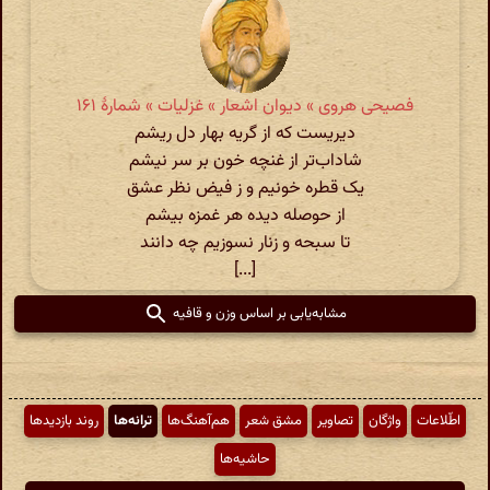
فصیحی هروی » دیوان اشعار » غزلیات » شمارهٔ ۱۶۱
دیریست که از گریه بهار دل ریشم
شاداب‌تر از غنچه خون بر سر نیشم
یک قطره خونیم و ز فیض نظر عشق
از حوصله دیده هر غمزه بیشم
تا سبحه و زنار نسوزیم چه دانند
[...]
مشابه‌یابی بر اساس وزن و قافیه
اطّلاعات
واژگان
تصاویر
مشق شعر
هم‌آهنگ‌ها
ترانه‌ها
روند بازدیدها
حاشیه‌ها