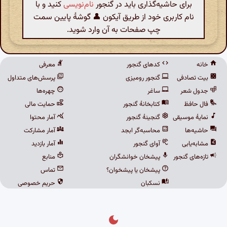
برای حاشیه‌گذاری باید در گنجور
نام‌نویسی
کنید و با
نام کاربری خود از طریق آیکون 👤 گوشهٔ پایین سمت
چپ صفحات به آن وارد شوید.
خانه
کدهای گنجور
معرفی
بیت تصادفی
گنجور رومیزی
پرسش‌های متداول
جدول شعر
ساغر
چهره‌ها
فال حافظ
کتابخانهٔ گنجور
حمایت مالی
نمایهٔ موسیقی
گنجینهٔ گنجور
آمار محتوا
حاشیه‌ها
محاسبه‌گر ابجد
آمار مشارکت
مشابه‌یابی
آوای گنجور
آمار بازدید
تازه‌های گنجور
پیشخان خوانشگران
منابع
پیشخان یا پیشخوان؟
تماس
نسکبان
حریم خصوصی