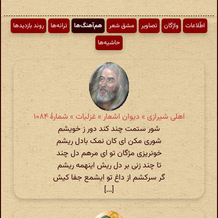
اطّلاعات
واژگان
تصاویر
مشق شعر
هم‌آهنگ‌ها
ترانه‌ها
روند بازدیدها
حاشیه‌ها
اهلی شیرازی » دیوان اشعار » غزلیات » شمارهٔ ۱۰۸۴
شور ستمت چند کند دور ز خویشم
شوری مکن ای کان نمک بادل ریشم
خونریزی مژگان تو ای مرهم دل چند
تا چند زنی بر دل ریش اینهمه ریشم
گر سرکشم از داغ تو ایشمع جفا کیش
[...]