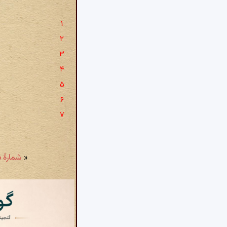
«
شمارهٔ ۲۵ - خر و عَزب: شد گذار عزبی از در باغ