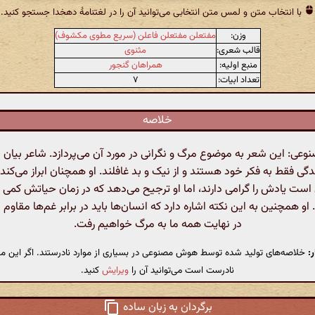
با انتخاب متن و لمس متن انتخابی می‌توانید آن را در لغتنامهٔ دهخدا جستجو کنید.
وزن:
مفتعلن مفتعلن فاعلن (سریع مطوی مکشوف)
قالب شعری:
مثنوی
منبع اولیه:
همراهان گنجور
تعداد ابیات:
۷
خلاصه
ی: این شعر به موضوع مرگ و نگرانی در مورد آن می‌پردازد. شاعر بیان م
دگی فقط به فکر خود هستند و از نیک و بد غافلند. او همچنان ابراز می‌کند
ت یادش را گرامی دارند، اما او ترجیح می‌دهد که در زمان حیاتش کمی ب
و همچنین به این نکته اشاره دارد که انسان‌ها باید در برابر غم‌ها مقاوم ب
در نهایت همه ما به مرگ خواهیم رفت.
:
خلاصه‌های تولید شده توسط هوش مصنوعی در بسیاری از موارد نادرستند. اگر این مت
نادرست است می‌توانید آن را
ویرایش
کنید.
برگردان به زبان ساده