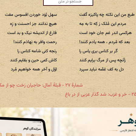
طبع من این نکته چه پاکیزه گفت
سهل بُوَد خوردن افسوس مفت
مردم این مُلک ز کِه تا به مِه
هیچ ندانند جز احسنت و زِه
هرکسی اندر غم جان خود است
فارغ از اندیشه نیک و بد است
بعد که مُردم ، همه یادم کنند!
رحمت وافر به نِهادَم کنند!
گر بر کناس بری یاس را
رنجه کنی شامه کناس را
زآنچه پس از مرگ برایم کنند
کاش کمی حین و بقایم کنند
دل به کف غصّه نباید سپرد
اوّل و آخر همه خواهیم مُرد
شمارهٔ ۲۷ - قبلۀ آمال: حاجیان رَخت چو از مکه برند