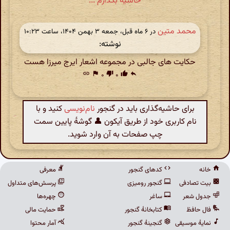
حاشیه بگذارم ...
محمد متین
در ‫۶ ماه قبل، جمعه ۳ بهمن ۱۴۰۴، ساعت ۱۰:۲۳
نوشته:
حکایت های جالبی در مجموعه اشعار ایرج میرزا هست
link
flag
۰
thumb_down
۰
thumb_up
reply
برای حاشیه‌گذاری باید در گنجور
نام‌نویسی
کنید و با
نام کاربری خود از طریق آیکون 👤 گوشهٔ پایین سمت
چپ صفحات به آن وارد شوید.
خانه
کدهای گنجور
معرفی
بیت تصادفی
گنجور رومیزی
پرسش‌های متداول
جدول شعر
ساغر
چهره‌ها
فال حافظ
کتابخانهٔ گنجور
حمایت مالی
نمایهٔ موسیقی
گنجینهٔ گنجور
آمار محتوا