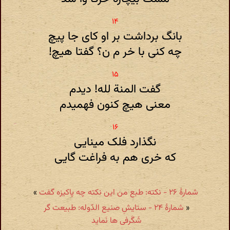
بانگ برداشت بر او کای جا پیچ
چه کنی با خر م ن؟ گفتا هیچ!
گفت المنة لله! دیدم
معنی هیچ کنون فهمیدم
نگذارد فلک مینایی
که خری هم به فراغت گایی
شمارهٔ ۲۶ - نکته: طبع من این نکته چه پاکیزه گفت
»
«
شمارهٔ ۲۴ - ستایشِ صنیع الدّوله: طبیعت گر
شَگَرفی ها نَماید