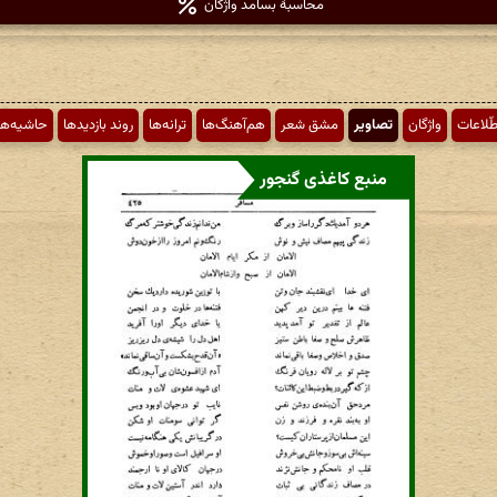
محاسبهٔ بسامد واژگان
طّلاعات
واژگان
تصاویر
مشق شعر
هم‌آهنگ‌ها
ترانه‌ها
روند بازدیدها
حاشیه‌ها
منبع کاغذی گنجور