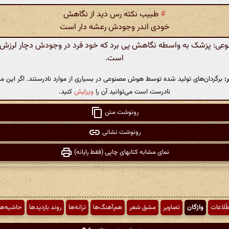
#
طبیب نکته رس دید از نگاهش
خودی اندر وجودش رعشه دار است
ی: پزشک به واسطه نگاهش پی برد که خود فرد در وجودش دچار لرزش 
است.
:
برگردان‌های تولید شده توسط هوش مصنوعی در بسیاری از موارد نادرستند. اگر این مت
نادرست است می‌توانید آن را
ویرایش
کنید.
رونوشت متن
رونوشت نشانی
نمای مشابه کتابهای چاپی (فقط رایانه)
طّلاعات
واژگان
تصاویر
مشق شعر
هم‌آهنگ‌ها
ترانه‌ها
روند بازدیدها
حاشیه‌ها