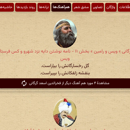
طّلاعات
واژگان
تصاویر
مشق شعر
هم‌آهنگ‌ها
ترانه‌ها
روند بازدیدها
حاشیه‌ها
فخرالدین اسعد گرگانی » ویس و رامین » بخش ۱۱ - نامه نوشتن دایه نزد ش
ویس
گل رخسارگانش را بیاراست.
بنفشه زلفکانش را بپیراست.
مشاهدهٔ ۴ مورد هم آهنگ دیگر از فخرالدین اسعد گرگانی