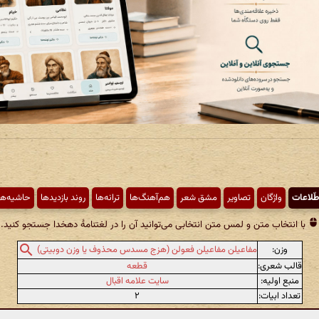
طّلاعات
واژگان
تصاویر
مشق شعر
هم‌آهنگ‌ها
ترانه‌ها
روند بازدیدها
حاشیه‌ها
با انتخاب متن و لمس متن انتخابی می‌توانید آن را در لغتنامهٔ دهخدا جستجو کنید.
وزن:
مفاعیلن مفاعیلن فعولن (هزج مسدس محذوف یا وزن دوبیتی)
قالب شعری:
قطعه
منبع اولیه:
سایت علامه اقبال
تعداد ابیات:
۲