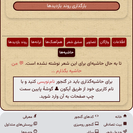
بارگذاری روند بازدیدها
اطّلاعات
واژگان
تصاویر
مشق شعر
هم‌آهنگ‌ها
ترانه‌ها
روند بازدیدها
حاشیه‌ها
تا به حال حاشیه‌ای برای این شعر نوشته نشده است.
💬 من
حاشیه بگذارم ...
برای حاشیه‌گذاری باید در گنجور
نام‌نویسی
کنید و با
نام کاربری خود از طریق آیکون 👤 گوشهٔ پایین سمت
چپ صفحات به آن وارد شوید.
خانه
کدهای گنجور
معرفی
بیت تصادفی
گنجور رومیزی
پرسش‌های متداول
جدول شعر
ساغر
چهره‌ها