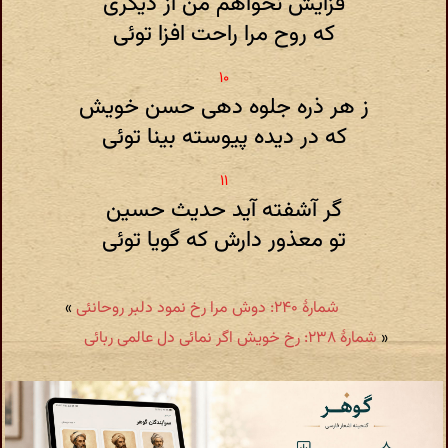
فزایش نخواهم من از دیگری
که روح مرا راحت افزا توئی
ز هر ذره جلوه دهی حسن خویش
که در دیده پیوسته بینا توئی
گر آشفته آید حدیث حسین
تو معذور دارش که گویا توئی
شمارهٔ ۲۴۰: دوش مرا رخ نمود دلبر روحانئی
»
«
شمارهٔ ۲۳۸: رخ خویش اگر نمائی دل عالمی ربائی