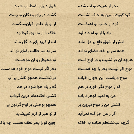
بحر از هیبت تو آب شده
غرق دریای اضطراب شده
گرد کویت زمین به خاک نشست
گشت در پای بندگان تو پست
کوه از جانب تو آهنگست
از تو بار دلش گران‌سنگست
باد را از تو آه دردآلود
خاک را از تو روی گردآلود
آتش از شوق داغ بر دل ماند
آب از گریه پای در گل ماند
همه سر بر خط قضای تو اند
سر به سر طالب رضای تو اند
هرچه آن در نشیب و در اوج است
تو محیطی و آن موجست
موج اگر نیست بحر را چه غمست
بحر اگر نیست موج خود عدمست
موج دریاست این جهان خراب
بی‌ثباتست همچو نقش بر آب
گه ز موج دگر خورد بر هم
گه ز باد هوا شود در هم
من به امید گوهر نایاب
کشتی افکنده‌ام درین گرداب
کشتی من ز موج بیرون بر
همچو نوحش بر اوج گردون بر
گر ز من جز گنه نمی‌آید
از تو غیر از کرم نمی‌شاید
گرچه لب‌تشنه‌ام فتاده به خاک
چون تو را بحر لطف هست چه باک