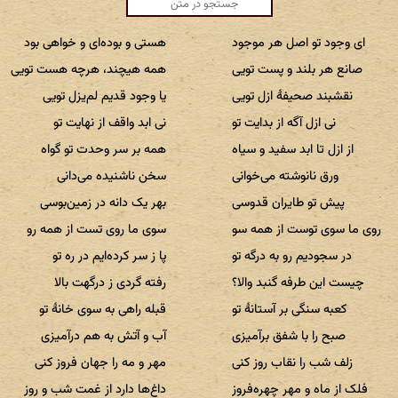
ای وجود تو اصل هر موجود
هستی و بوده‌ای و خواهی بود
صانع هر بلند و پست تویی
همه هیچند، هرچه هست تویی
نقشبند صحیفهٔ ازل تویی
یا وجود قدیم لم‌یزل تویی
نی ازل آگه از بدایت تو
نی ابد واقف از نهایت تو
از ازل تا ابد سفید و سیاه
همه بر سر وحدت تو گواه
ورق نانوشته می‌خوانی
سخن ناشنیده می‌دانی
پیش تو طایران قدوسی
بهر یک دانه در زمین‌بوسی
روی ما سوی توست از همه سو
سوی ما روی تست از همه رو
در سجودیم رو به درگه تو
پا ز سر کرده‌ایم در ره تو
چیست این طرفه گنبد والا؟
رفته گردی ز درگهت بالا
کعبه سنگی بر آستانهٔ تو
قبله راهی به سوی خانهٔ تو
صبح را با شفق برآمیزی
آب و آتش به هم درآمیزی
زلف شب را نقاب روز کنی
مهر و مه را جهان فروز کنی
فلک از ماه و مهر چهره‌فروز
داغ‌ها دارد از غمت شب و روز