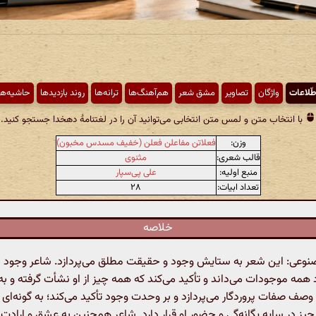
طّلاعات
واژگان
تصاویر
مشق شعر
هم‌آهنگ‌ها
ترانه‌ها
روند بازدیدها
حاشیه‌ها
با انتخاب متن و لمس متن انتخابی می‌توانید آن را در لغتنامهٔ دهخدا جستجو کنید.
وزن:
فعلاتن مفاعلن فعلن (خفیف مسدس مخبون)
قالب شعری:
مثنوی
منبع اولیه:
علی پی‌سپار
تعداد ابیات:
۲۸
خلاصه
عی: این شعر به ستایش وجود و حقیقت مطلق می‌پردازد. شاعر وجود خد
 همه موجودات می‌داند و تأکید می‌کند که همه چیز از او نشأت گرفته و به
وصف صفات پروردگار می‌پردازد و بر وحدت وجود تأکید می‌کند؛ به گونه‌ای که 
چیز در سایه یگانه‌گی و حضور او قرار دارد. شاعر همچنین به عشق و ارادت 