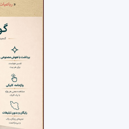
«
رباعیات