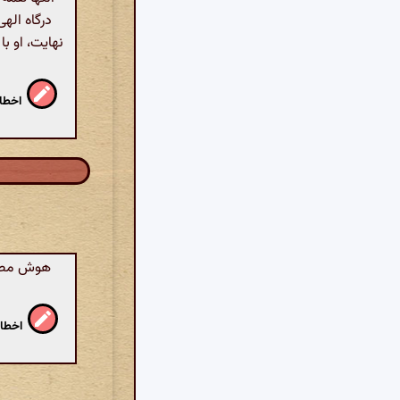
درگاه اله
نهایت، او ب
اخطار
هوش مصنو
اخطار