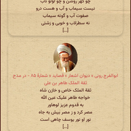
چو گهر روشن و چو لؤلؤ ناب
نیست سیماب و آب و هست درو
صفوت آب و گونه سیماب
نه سطرلاب و خوبی و زشتی
[...]
ابوالفرج رونی » دیوان اشعار » قصاید » شمارهٔ ۸۵ - در مدح
ثقة الملک طاهر بن علی
ثقة الملک خاص و خازن شاه
خواجه طاهر علیک عین الله
به قدوم عزیز لوهاور
مصر کرد و ز مصر بیش به جاه
نور او نور یوسف چاهی است
[...]