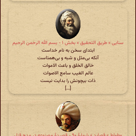
سنایی » طریق التحقیق » بخش ۱ - بسم الله الرحمن الرحیم
ابتدای سخن به نام خداست
آنکه بی‌مثل و شبه و بی‌همتاست
خالق الخلق و باعث الاموات
عالم الغیب سامع الاصوات
ذات بیچونش را بدایت نیست
[...]
وطواط » قصاید » شمارهٔ ۹۰ - قصیدۀ مصنوعه در مدح قزل