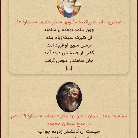
عنصری » ابیات پراکندهٔ مثنویها » بحر خفیف » شمارهٔ ۱۷
چون بیامد بوعده بر سامند
آن کنیزک سبک زبام بلند
برسن سوی او فرود آمد
گفتی از جنبشش درود آمد
جان سامند را بلوس گرفت
[...]
مسعود سعد سلمان » دیوان اشعار » قصاید » شمارهٔ ۱۹ - هم
در مدح سلطان محمود
چیست آن کاتشش زدوده چو آب