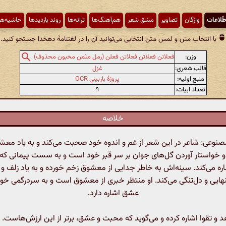
طّلاعات
واژگان
تصاویر
مشق شعر
هم‌آهنگ‌ها
ترانه‌ها
روند بازدیدها
حاشیه‌ها
با انتخاب متن و لمس متن انتخابی می‌توانید آن را در لغتنامهٔ دهخدا جستجو کنید.
وزن:
فعلاتن فعلاتن فعلاتن فعلن (رمل مثمن مخبون محذوف)
قالب شعری:
غزل
منبع اولیه:
پروژهٔ بازبینی OCR
تعداد ابیات:
۹
خلاصه
وعی: شاعر در این شعر از غم و اندوه خود صحبت می‌کند و به یاد معش
او خواستار آوردن گل‌های جوان بر سر قبر خود است و به سست پیمانی ک
ره می‌کند. سینه‌اش به خاطر جدایی از معشوق زخم خورده و به یاد زلف و م
یی و دل‌تنگی می‌کند. او منتظر خبری از معشوق است و به سردرگمی خود
عشق اشاره دارد.
د و تقوا اشاره کرده و می‌گوید که محبت و عشق، برتر از این ارزش‌هاست.