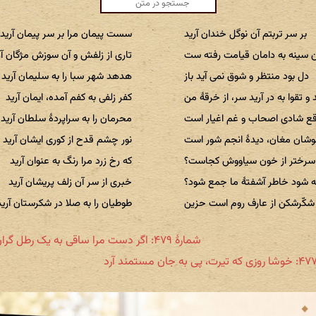
بر سر تربتم آن نوگل خندان آرید
سست پیمان مرا بر سر پیمان آرید
 سینه به دامان قیامت رفته ست
تاری از زلفش و آن سوزش مژگان آر
دل بود منتظر و شوق نمی آید باز
هدهد شهر سبا را به سلیمان آرید
و تقوا به در آرید سر، از خرقهٔ من
کفر زلفی به کفم آمده، ایمان آرید
ع شادی اصحاب و غم اغیار است
محرمان را به سراپردهٔ سلطان آرید
نوشان مغان، دیدهٔ انجم شور است
نور چشم قدح از کوری ایشان آرید
ٔ سرختر از خون سیاووش کجاست؟
که رخ زرد مرا رنگ به عنوان آرید
 شود خاطر آشفتهٔ ما جمع شود؟
خبری از سر آن زلف پریشان آرید
شکّرشکن از عارف روم است حزین
طوطیان را به صلا در شکرستان آرید
شمارهٔ ۴۷۹: اگر دست مرا ساقی به یک رطل گران گیرد