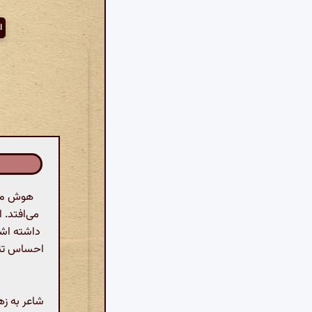
ا
هوش مصن
می‌افتد. 
داشته اشا
احساس تنها
شاعر به زه