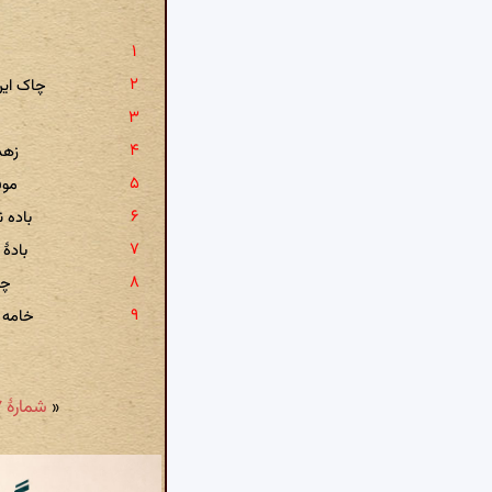
چاک این
زهد 
موق
باده 
باده
چه
خامه 
«
شمارهٔ ۴۷۷: خوشا روزی که تیرت، پی به جان مستمند آرد