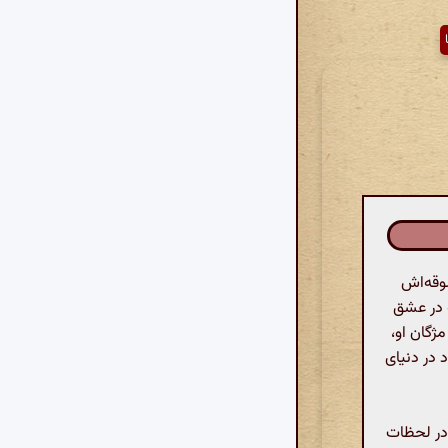
وقه‌اش
ه در عشق
ژگان او،
 در دنیای
 در لحظات