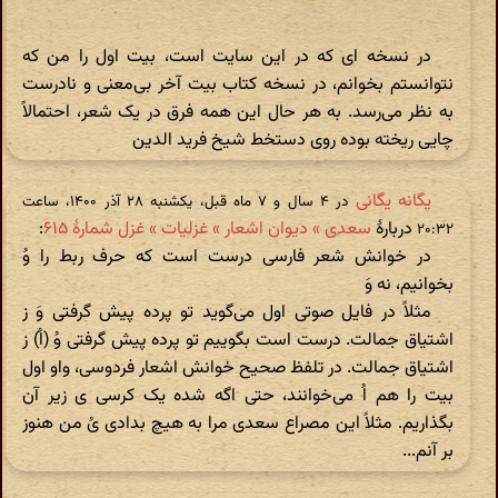
در نسخه ای که در این سایت است، بیت اول را من که
نتوانستم بخوانم، در نسخه کتاب بیت آخر بی‌معنی و نادرست
به نظر می‌رسد. به هر حال این همه فرق در یک شعر، احتمالاً
چایی ریخته بوده روی دستخط شیخ فرید الدین
یگانه یگانی
در ‫۴ سال و ۷ ماه قبل، یکشنبه ۲۸ آذر ۱۴۰۰، ساعت
دربارهٔ
سعدی » دیوان اشعار » غزلیات » غزل شمارهٔ ۶۱۵
:
۲۰:۳۲
در خوانش شعر فارسی درست است که حرف ربط را وُ
بخوانیم، نه وَ
مثلاً در فایل صوتی اول می‌گوید تو پرده پیش گرفتی وَ ز
اشتیاق جمالت. درست است بگوییم تو پرده پیش گرفتی وُ (اُ) ز
اشتیاق جمالت. در تلفظ صحیح خوانش اشعار فردوسی، واو اول
بیت را هم اُ می‌خوانند، حتی اگه شده یک کرسی ی زیر آن
بگذاریم. مثلاً این مصراع سعدی مرا به هیچ بدادی یُ من هنوز
بر آنم...