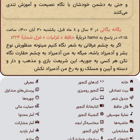
و حتی به دشمن خودشان با نگاه نصیحت و آموزش تندی
می‌کنند
یگانه یگانی
در ‫۴ سال و ۸ ماه قبل، یکشنبه ۳۰ آبان ۱۴۰۰، ساعت
دربارهٔ
حافظ » غزلیات » غزل شمارهٔ ۲۲۴
:
۰۲:۱۵ در پاسخ به hamo
اگر به چشم عرفانی به شعر نگاه کنیم میتونه منظورش نوع
بشر و آدمیزاد باشه، میگه به من آدمیزاد به چشم حقارت نگاه
نکن هر کسی یه جوریه، این شریعت بازی و مذهب و دار و
دسته و آیین و مسلک رو به رخ من آدمیزاد نکش
خانه
کدهای گنجور
معرفی
بیت تصادفی
گنجور رومیزی
پرسش‌های متداول
جدول شعر
ساغر
چهره‌ها
فال حافظ
کتابخانهٔ گنجور
حمایت مالی
نمایهٔ موسیقی
گنجینهٔ گنجور
آمار محتوا
حاشیه‌ها
محاسبه‌گر ابجد
آمار مشارکت
مشابه‌یابی
آوای گنجور
آمار بازدید
تازه‌های گنجور
پیشخان خوانشگران
منابع