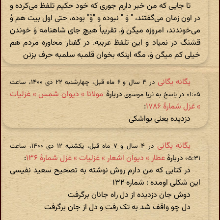
تا جایی که من خبر دارم جوری که خود حکیم تلفظ می‌کرده و
در اون زمان می‌گفتند، ‌‌" وَ " نبوده و ‌‌"وُ" بوده، حتی اول بیت هم وُ
می‌خوندند، امروزه میگن وَ. تقریباً هیچ جای شاهنامه وَ خوندن
قشنگ در نمیاد و این تلفظ عربیه. در گفتار محاوره مردم هم
خیلی کم میگن وَ، مگه اینکه بخوان قلمبه سلمبه حرف بزنن
یگانه یگانی
در ‫۴ سال و ۶ ماه قبل، چهارشنبه ۲۲ دی ۱۴۰۰، ساعت
دربارهٔ
مولانا » دیوان شمس » غزلیات
۰۱:۰۵ در پاسخ به ثریا موسوی
» غزل شمارهٔ ۱۷۸۶
:
دزدیده یعنی یواشکی
یگانه یگانی
در ‫۴ سال و ۷ ماه قبل، یکشنبه ۱۲ دی ۱۴۰۰، ساعت
دربارهٔ
عطار » دیوان اشعار » غزلیات » غزل شمارهٔ ۱۳۶
:
۰۵:۳۱
در کتابی که من دارم روش نوشته به تصحیح سعید نفیسی
این شکلی اومده : شماره ۱۳۲
دوش جان دزدیده از دل راه جانان برگرفت
دل چو واقف شد به تک رفت و دل از جان برگرفت