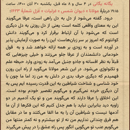
یگانه یگانی
در ‫۴ سال و ۸ ماه قبل، یکشنبه ۳۰ آبان ۱۴۰۰، ساعت
دربارهٔ
مولانا » دیوان شمس » غزلیات » غزل شمارهٔ ۱۶۲۳
:
۱۹:۱۵
درود. گفته می‌شود از دل به دل راهی است، عرفا می‌گویند
این به معنای واقعی کلمه است یعنی از دل روزنی به دل دیگری
است که می‌شود با آن ارتباط برقرار کرد و می‌گویند دانش
کوانتوم که امروز بر سر زبان‌هاست این را به صورت آزمایش پذیر
در آورده است و به زودی بر همه ارائه خواهد شد و به قول
خودمانی دانشمندان از عرفا جلو می‌زنند و خیلی چیزهایی که
قبلاََ به نظر افسانه و جادو جنبل می‌آمد به زودی وارد حیطه علم
و تکنولوژی می‌شود. در این شعر مولانا می‌گوید از راه این روزن
فهمیدم که دیگری حرف بدی در دلش به من زد اما ما چون با
خود شناسی و شناخت شیاطین به این قدرت رسیده ایم پس به
آن دیگری خرده نمی‌گیرم و می‌گویم تقصیر خودم بوده است.
این اخلاق را عرفا دارند که می‌گویند من و تو یک آدمیم در دو
زاویه دید بنابراین نباید با هم جدل کنیم که این فکرها از آن ما
آدمها نیست و شیاطین آن را به ما القا می‌کنند و ما در مقابل
هم فرق چندانی نداریم من نه از تو بیشترم و نه کمتر منتها من
می‌گویم عنب تو می‌گویی انگور پس راه عشق را در پیش می‌گیرند