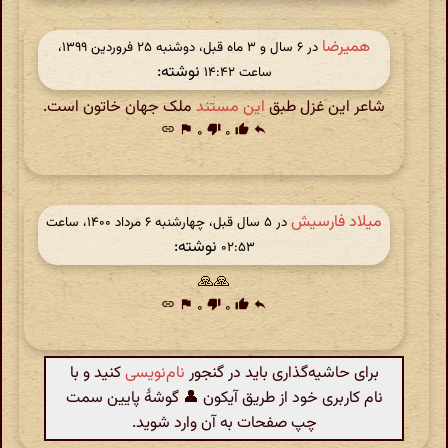
همیرضا
در ‫۶ سال و ۳ ماه قبل، دوشنبه ۲۵ فروردین ۱۳۹۹،
نوشته:
ساعت ۱۴:۴۲
شاعر این غزل طبق
این مستند
ملک جهان خاتون است.
link
flag
۰
thumb_down
۰
thumb_up
reply
میلاد فارسیش
در ‫۵ سال قبل، چهارشنبه ۶ مرداد ۱۴۰۰، ساعت
نوشته:
۰۲:۵۳
🙏🙏
link
flag
۰
thumb_down
۰
thumb_up
reply
برای حاشیه‌گذاری باید در گنجور
نام‌نویسی
کنید و با
نام کاربری خود از طریق آیکون 👤 گوشهٔ پایین سمت
چپ صفحات به آن وارد شوید.