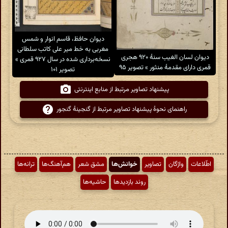
دیوان حافظ، قاسم انوار و شمس
مغربی به خط میر علی کاتب سلطانی
دیوان لسان الغیب سنهٔ ۹۲۰ هجری
نسخه‌برداری شده در سال ۹۲۷ قمری »
قمری دارای مقدمهٔ منثور » تصویر ۹۵
تصویر ۱۰۱
پیشنهاد تصاویر مرتبط از منابع اینترنتی
راهنمای نحوهٔ پیشنهاد تصاویر مرتبط از گنجینهٔ گنجور
اطّلاعات
واژگان
تصاویر
خوانش‌ها
مشق شعر
هم‌آهنگ‌ها
ترانه‌ها
روند بازدیدها
حاشیه‌ها