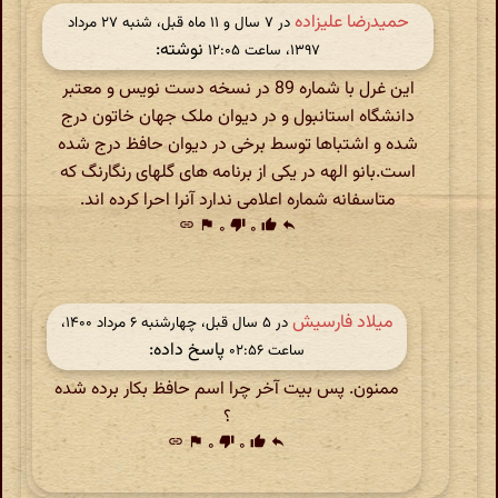
حمیدرضا علیزاده
در ‫۷ سال و ۱۱ ماه قبل، شنبه ۲۷ مرداد
نوشته:
۱۳۹۷، ساعت ۱۲:۰۵
این غرل با شماره 89 در نسخه دست نویس و معتبر
دانشگاه استانبول و در دیوان ملک جهان خاتون درج
شده و اشتباها توسط برخی در دیوان حافظ درج شده
است.بانو الهه در یکی از برنامه های گلهای رنگارنگ که
متاسفانه شماره اعلامی ندارد آنرا احرا کرده اند.
link
flag
۰
thumb_down
۰
thumb_up
reply
میلاد فارسیش
در ‫۵ سال قبل، چهارشنبه ۶ مرداد ۱۴۰۰،
پاسخ داده:
ساعت ۰۲:۵۶
ممنون. پس بیت آخر چرا اسم حافظ بکار برده شده
؟
link
flag
۰
thumb_down
۰
thumb_up
reply