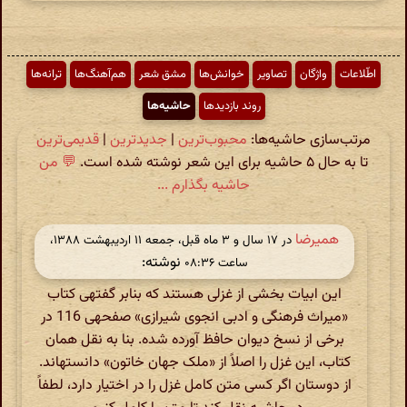
اطّلاعات
واژگان
تصاویر
خوانش‌ها
مشق شعر
هم‌آهنگ‌ها
ترانه‌ها
روند بازدیدها
حاشیه‌ها
مرتب‌سازی حاشیه‌ها:
محبوب‌ترین
|
جدیدترین
|
قدیمی‌ترین
تا به حال ۵ حاشیه برای این شعر نوشته شده است.
💬 من
حاشیه بگذارم ...
همیرضا
در ‫۱۷ سال و ۳ ماه قبل، جمعه ۱۱ اردیبهشت ۱۳۸۸،
نوشته:
ساعت ۰۸:۳۶
این ابیات بخشی از غزلی هستند که بنابر گفته‏ی کتاب
«میراث فرهنگی و ادبی انجوی شیرازی» صفحه‏ی 116 در
برخی از نسخ دیوان حافظ آورده شده. بنا به نقل همان
کتاب، این غزل را اصلاً از «ملک جهان خاتون» دانسته‏اند.
از دوستان اگر کسی متن کامل غزل را در اختیار دارد، لطفاً