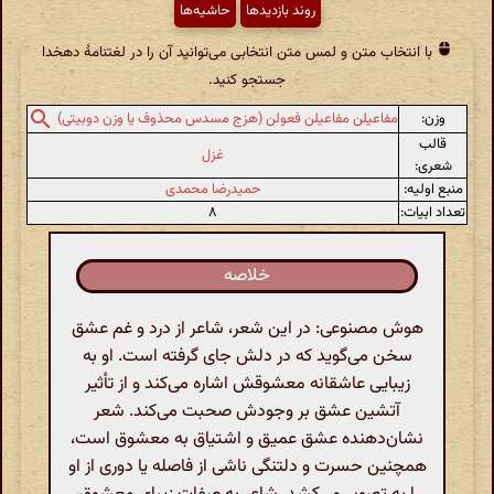
روند بازدیدها
حاشیه‌ها
با انتخاب متن و لمس متن انتخابی می‌توانید آن را در لغتنامهٔ دهخدا
جستجو کنید.
وزن:
مفاعیلن مفاعیلن فعولن (هزج مسدس محذوف یا وزن دوبیتی)
قالب
غزل
شعری:
منبع اولیه:
حمیدرضا محمدی
تعداد ابیات:
۸
خلاصه
هوش مصنوعی: در این شعر، شاعر از درد و غم عشق
سخن می‌گوید که در دلش جای گرفته است. او به
زیبایی عاشقانه معشوقش اشاره می‌کند و از تأثیر
آتشین عشق بر وجودش صحبت می‌کند. شعر
نشان‌دهنده عشق عمیق و اشتیاق به معشوق است،
همچنین حسرت و دلتنگی ناشی از فاصله یا دوری از او