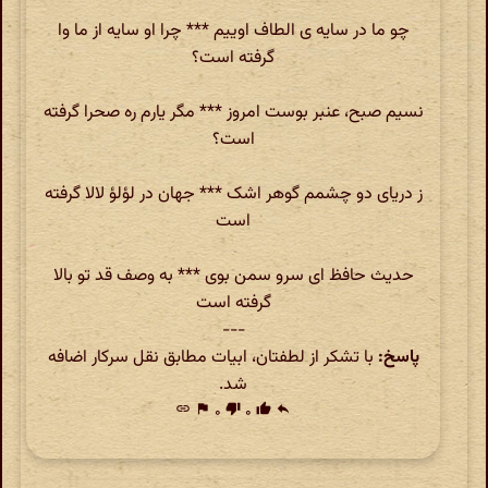
چو ما در سایه ی الطاف اوییم *** چرا او سایه از ما وا
گرفته است؟
نسیم صبح، عنبر بوست امروز *** مگر یارم ره صحرا گرفته
است؟
ز دریای دو چشمم گوهر اشک *** جهان در لؤلؤ لالا گرفته
است
حدیث حافظ ای سرو سمن بوی *** به وصف قد تو بالا
گرفته است
---
پاسخ:
با تشکر از لطفتان، ابیات مطابق نقل سرکار اضافه
شد.
link
flag
۰
thumb_down
۰
thumb_up
reply