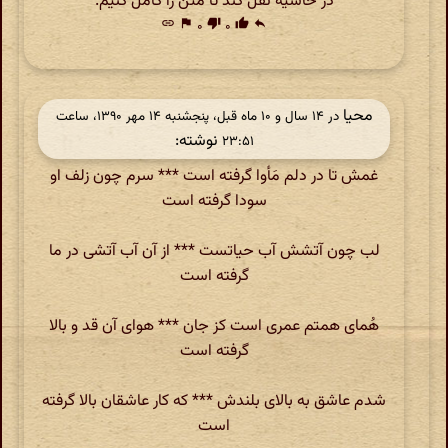
در حاشیه نقل کند تا متن را کامل کنیم.
link
flag
۰
thumb_down
۰
thumb_up
reply
محیا
در ‫۱۴ سال و ۱۰ ماه قبل، پنجشنبه ۱۴ مهر ۱۳۹۰، ساعت
نوشته:
۲۳:۵۱
غمش تا در دلم مَأوا گرفته است *** سرم چون زلف او
سودا گرفته است
لب چون آتشش آب حیاتست *** از آن آب آتشی در ما
گرفته است
هُمای همتم عمری است کز جان *** هوای آن قد و بالا
گرفته است
شدم عاشق به بالای بلندش *** که کار عاشقان بالا گرفته
است