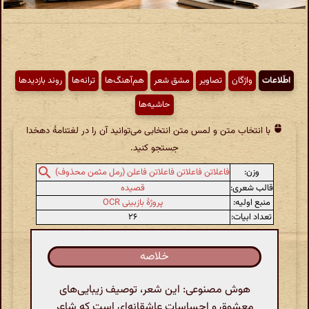
اطّلاعات
واژگان
تصاویر
مشق شعر
هم‌آهنگ‌ها
ترانه‌ها
روند بازدیدها
حاشیه‌ها
با انتخاب متن و لمس متن انتخابی می‌توانید آن را در لغتنامهٔ دهخدا
جستجو کنید.
وزن:
فاعلاتن فاعلاتن فاعلاتن فاعلن (رمل مثمن محذوف)
قالب شعری:
قصیده
منبع اولیه:
پروژهٔ بازبینی OCR
تعداد ابیات:
۲۶
خلاصه
هوش مصنوعی: این شعر، توصیف زیبایی‌های
معشوق و احساسات عاشقانه‌ای است که شاعر