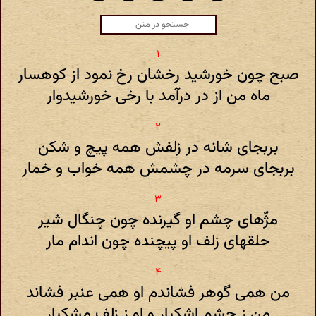
صبح چون خورشید رخشان رخ نمود از کوهسار
ماه من از در درآمد با رخی خورشیدوار
بربجای شانه در زلفش همه پیچ و شکن
بربجای سرمه در چشمش همه خواب و خمار
مژّهای چشم او‌ گیرنده چون چنگال شیر
حلقهای زلف او پیچنده چون اندام مار
من همی گوهر فشاندم او همی عنبر فشاند
من ز چشم اشکبار و او ز زلف مشکبار