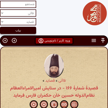
ورود کاربر / نام‌نویسی
قاآنی
»
قصاید
»
قصیدهٔ شمارهٔ ۱۶۶ - در ستایش امیرالامراءالعظام
نظام‌الدوله حسین خان حکمران فارس فرماید