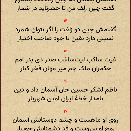
گفت چین زلف من تا حشرناید در شمار
گفتمش چین دو زلفت را اگر نتوان شمرد
نسبتی دارد یقین با جود صاحب اختیار
غیث ساکب لیث‌ساغب صدر دی بدر امم
حکمران ملک جم میر مهان فخر کبار
ناظم لشکر حسین خان آسمان داد و دین
نامدار خطهٔ ایران امین شهریار
روی او ماهست و چشم دوستانش آسمان
رمح او سروست و قد دشمنانش جویبار