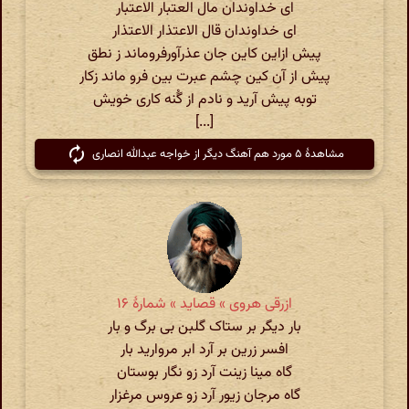
ای خداوندان مال العتبار الاعتبار
ای خداوندان قال الاعتذار الاعتذار
پیش ازاین کاین جان عذرآورفروماند ز نطق
پیش از آن کین چشم عبرت بین فرو ماند زکار
توبه پیش آرید و نادم از گُنه کاری خویش
[...]
مشاهدهٔ ۵ مورد هم آهنگ دیگر از خواجه عبدالله انصاری
ازرقی هروی » قصاید » شمارهٔ ۱۶
بار دیگر بر ستاک گلبن بی برگ و بار
افسر زرین بر آرد ابر مروارید بار
گاه مینا زینت آرد زو نگار بوستان
گاه مرجان زیور آرد زو عروس مرغزار