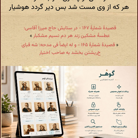
هر که از وی مست شد بس دیر گردد هوشیار
قصیدهٔ شمارهٔ ۱۶۷ - در ستایش حاج میرزا آقاسی:
عطسهٔ مشکین زند هر دم نسیم مشکبار
»
«
قصیدهٔ شمارهٔ ۱۶۵ - و له ایضاً فی مدحه: شه قبای
خ‌ریشتن بخشد به صاحب اختیار