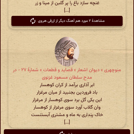
غنچه سازد باغ را پر گلبن از مینا و زر
[...]
مشاهدهٔ ۲ مورد هم آهنگ دیگر از ازرقی هروی
منوچهری » دیوان اشعار » قصاید و قطعات » شمارهٔ ۲۷ - در
مدح سلطان مسعود غزنوی
ابر آذاری برآمد از کران کوهسار
باد فروردین بجنبید از میان مرغزار
این یکی گل برد سوی کوهسار از مرغزار
وان گلاب آورد سوی مرغزار از کوهسار
خاک پنداری به ماه و مشتری آبستنست
[...]