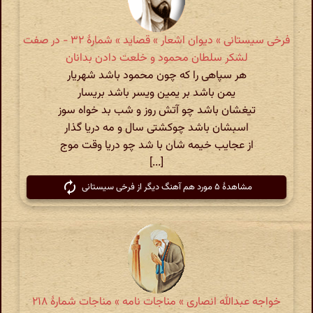
فرخی سیستانی » دیوان اشعار » قصاید » شمارهٔ ۳۲ - در صفت
لشکر سلطان محمود و خلعت دادن بدانان
هر سپاهی را که چون محمود باشد شهریار
یمن باشد بر یمین ویسر باشد بریسار
تیغشان باشد چو آتش روز و شب بد خواه سوز
اسبشان باشد چوکشتی سال و مه دریا گذار
از عجایب خیمه شان با شد چو دریا وقت موج
[...]
مشاهدهٔ ۵ مورد هم آهنگ دیگر از فرخی سیستانی
خواجه عبدالله انصاری » مناجات نامه » مناجات شمارهٔ ۲۱۸