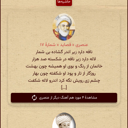
حاشیه‌ها
عنصری » قصاید » شمارهٔ ۱۷
نافه دارد زیر اندر گشاده بی شمار
لاله دارد زیر نافه در شکسته صد هزار
خانمان از رنگ و بوی او همیشه چون بهشت
روزگار از تار و پود او شکفته چون بهار
چشم زی رویش نگه کرد اندرو لاله شکفت
[...]
مشاهدهٔ ۴ مورد هم آهنگ دیگر از عنصری