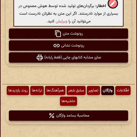
اخطار:
برگردان‌های تولید شده توسط هوش مصنوعی در
بسیاری از موارد نادرستند. اگر این متن به نظرتان نادرست است
می‌توانید آن را
ویرایش
کنید.
رونوشت متن
رونوشت نشانی
نمای مشابه کتابهای چاپی (فقط رایانه)
اطّلاعات
واژگان
تصاویر
مشق شعر
هم‌آهنگ‌ها
ترانه‌ها
روند بازدیدها
حاشیه‌ها
محاسبهٔ بسامد واژگان