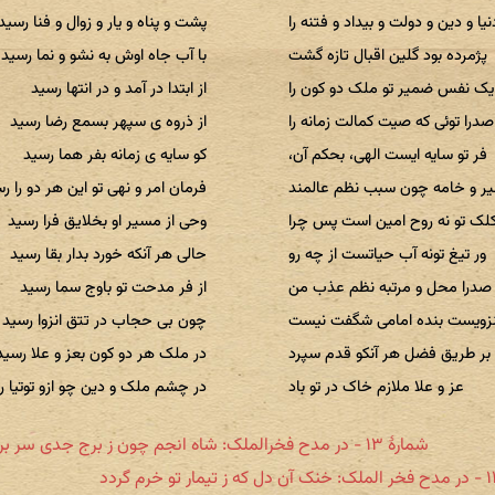
نیا و دین و دولت و بیداد و فتنه را
پشت و پناه و یار و زوال و فنا رسید
پژمرده بود گلین اقبال تازه گشت
با آب جاه اوش به نشو و نما رسید
یک نفس ضمیر تو ملک دو کون را
از ابتدا در آمد و در انتها رسید
صدرا توئی که صیت کمالت زمانه را
از ذروه ی سپهر بسمع رضا رسید
فر تو سایه ایست الهی، بحکم آن،
کو سایه ی زمانه بفر هما رسید
 و خامه چون سبب نظم عالمند
فرمان امر و نهی تو این هر دو را ر
کلک تو نه روح امین است پس چرا
وحی از مسیر او بخلایق فرا رسید
ور تیغ تونه آب حیاتست از چه رو
حالی هر آنکه خورد بدار بقا رسید
صدرا محل و مرتبه نظم عذب من
از فر مدحت تو باوج سما رسید
نزویست بنده امامی شگفت نیست
چون بی حجاب در تتق انزوا رسید
 بر طریق فضل هر آنکو قدم سپرد
در ملک هر دو کون بعز و علا رسید
عز و علا ملازم خاک در تو باد
در چشم ملک و دین چو ازو توتیا ر
شمارهٔ ۱۳ - در مدح فخرالملک: شاه انجم چون ز برج جدی سر برمی‌زند