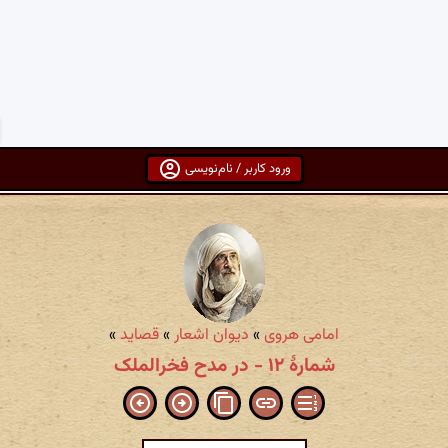
ورود کاربر / نام‌نویسی
امامی هروی
»
دیوان اشعار
»
قصاید
»
شمارهٔ ۱۲ - در مدح فخرالملک