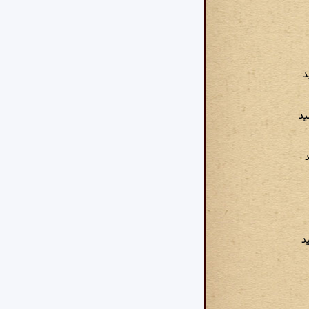
د
ید
د