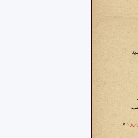
سید
سید
»