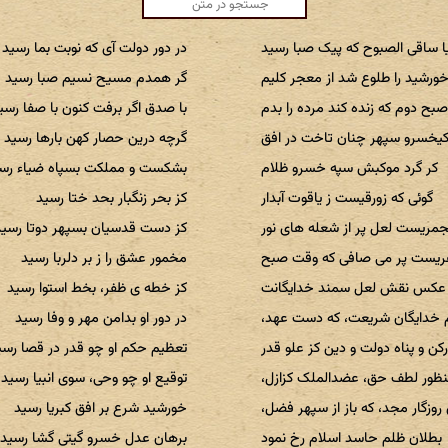
ا ساقی الصبوح که پیک صبا رسید
در دور دولت آی که نوبت بما رسید
ورشید را طلوع شد از معجر کلیم
گر همدم مسیح نسیم صبا رسید
بح دوم که زنده کند مرده را بدم
با صدق اگر برفت کنون با صفا رسی
یخسرو سپهر چنان تاخت در افق
گرچه درین حصار کهن بارها رسید
کر گرد موکبش سپه خسرو ظلام
بشکست و مملکت بسپاه ضیاء رس
گوئی که زورقیست ز یاقوت آبدار
کز بحر زنگبار بحد ختا رسید
جمریست لعل پر از شعله های نور
کز دست قدسیان بسپهر دوتا رسید
غریست پر می صافی که وقت صبح
مخمور عشق را ز بر دلربا رسید
 عکس نقش لعل سمند خدایگانت
کز خطه ی ظفر، بخط استوا رسید
 خدایگان شریعت، که دست عهد،
در دور او بدامن مهر و وفا رسید
کن و پناه دولت و دین کز علو قدر
تعظیم حکم او چو قدر در قصا رسی
ظور لطف حق، عضدالملک کزازل،
توقیع او چو وحی، سوی انبیا رسید
 روزگار مجد، که باز از سپهر فضل،
خورشید شرع بر افق کبریا رسید
بطلان ظلم حاسد اسلام رخ نمود
برهان عدل خسرو گیتی گشا رسید