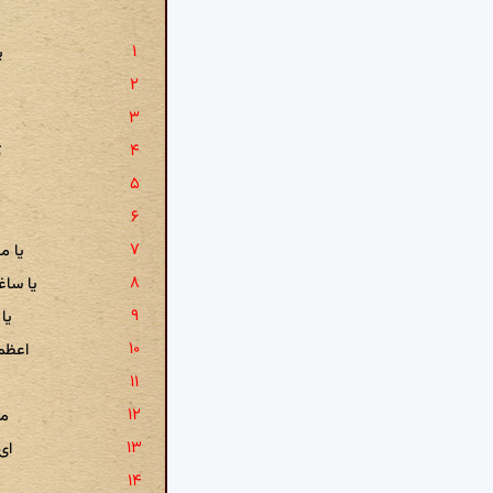
ی
خ
ص
ک
یا م
یا سا
یا
اعظم
ر
من
ای