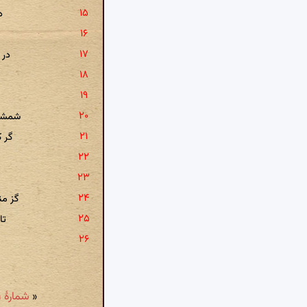
د
در 
شمشیر
گر 
گز م
تا
«
شمارهٔ ۱۱ - در مدح فخر الملک: خنک آن دل که ز تیمار تو خرم گردد