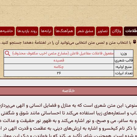
طّلاعات
واژگان
تصاویر
مشق شعر
هم‌آهنگ‌ها
ترانه‌ها
روند بازدیدها
حاشیه‌ها
با انتخاب متن و لمس متن انتخابی می‌توانید آن را در لغتنامهٔ دهخدا جستجو کنید.
وزن:
مفعول فاعلات مفاعیل فاعلن (مضارع مثمن اخرب مکفوف محذوف)
قالب شعری:
قصیده
منبع اولیه:
چکامه
تعداد ابیات:
۲۶
خلاصه
ی: این متن شعری است که به منازل و فضایل انسانی و الهی می‌پردازد.
اب و استعاره‌های زیبا استفاده می‌کند تا احساساتی مانند شوق و شگفتی ر
 به ساغر، می و صبح، و نور اشاره می‌کند و به ظهور نور حقیقت و عدالت 
 با ذکر نام کیخسرو و اشاره به ارزش‌های دینی، به عظمت و قدرت الهی در ادا
 شده است. همچنین، شاعر تأکید می‌کند که با خواندن و درک این معانی،