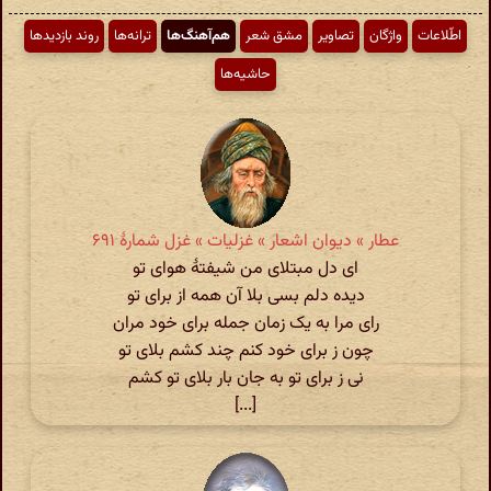
اطّلاعات
واژگان
تصاویر
مشق شعر
هم‌آهنگ‌ها
ترانه‌ها
روند بازدیدها
حاشیه‌ها
عطار » دیوان اشعار » غزلیات » غزل شمارهٔ ۶۹۱
ای دل مبتلای من شیفتهٔ هوای تو
دیده دلم بسی بلا آن همه از برای تو
رای مرا به یک زمان جمله برای خود مران
چون ز برای خود کنم چند کشم بلای تو
نی ز برای تو به جان بار بلای تو کشم
[...]