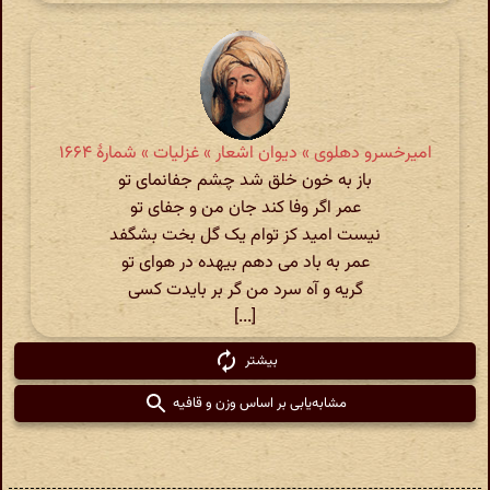
امیرخسرو دهلوی » دیوان اشعار » غزلیات » شمارهٔ ۱۶۶۴
باز به خون خلق شد چشم جفانمای تو
عمر اگر وفا کند جان من و جفای تو
نیست امید کز توام یک گل بخت بشگفد
عمر به باد می دهم بیهده در هوای تو
گریه و آه سرد من گر بر بایدت کسی
[...]
بیشتر
مشابه‌یابی بر اساس وزن و قافیه