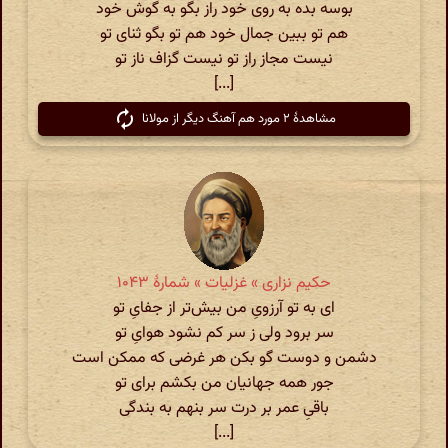
بوسه بده به روی خود راز بگو به گوش خود
هم تو ببین جمال خود هم تو بگو ثنای تو
نیست مجاز راز تو نیست گزاف ناز تو
[...]
مشاهدهٔ ۲ مورد هم آهنگ دیگر از مولانا
حکیم نزاری » غزلیات » شمارهٔ ۱۰۴۳
ای به تو آرزویِ من بیش‌تر از جفایِ تو
سر برود ولی ز سر کم نشود هوایِ تو
دشمن و دوست گو بکن هر غرضی که ممکن است
جور همه جهانیان من بکشم برای تو
باقی‌ِ عمر بر درت سر بنهم به بندگی
[...]