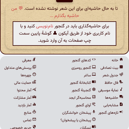
تا به حال حاشیه‌ای برای این شعر نوشته نشده است.
💬 من
حاشیه بگذارم ...
برای حاشیه‌گذاری باید در گنجور
نام‌نویسی
کنید و با
نام کاربری خود از طریق آیکون 👤 گوشهٔ پایین سمت
چپ صفحات به آن وارد شوید.
خانه
کدهای گنجور
معرفی
بیت تصادفی
گنجور رومیزی
پرسش‌های متداول
جدول شعر
ساغر
چهره‌ها
فال حافظ
کتابخانهٔ گنجور
حمایت مالی
نمایهٔ موسیقی
گنجینهٔ گنجور
آمار محتوا
حاشیه‌ها
محاسبه‌گر ابجد
آمار مشارکت
مشابه‌یابی
آوای گنجور
آمار بازدید
تازه‌های گنجور
پیشخان خوانشگران
منابع
پیشخان یا پیشخوان؟
تماس
نسکبان
حریم خصوصی