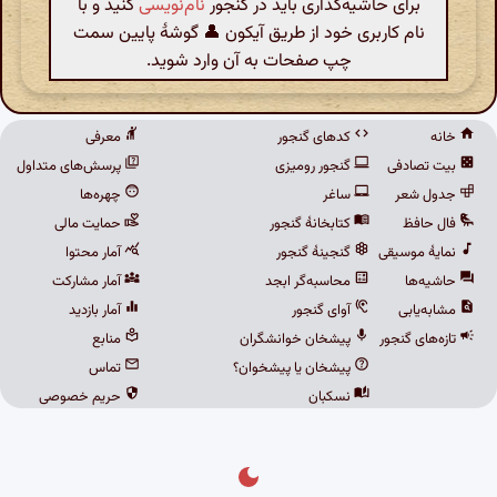
برای حاشیه‌گذاری باید در گنجور
نام‌نویسی
کنید و با
نام کاربری خود از طریق آیکون 👤 گوشهٔ پایین سمت
چپ صفحات به آن وارد شوید.
خانه
کدهای گنجور
معرفی
بیت تصادفی
گنجور رومیزی
پرسش‌های متداول
جدول شعر
ساغر
چهره‌ها
فال حافظ
کتابخانهٔ گنجور
حمایت مالی
نمایهٔ موسیقی
گنجینهٔ گنجور
آمار محتوا
حاشیه‌ها
محاسبه‌گر ابجد
آمار مشارکت
مشابه‌یابی
آوای گنجور
آمار بازدید
تازه‌های گنجور
پیشخان خوانشگران
منابع
پیشخان یا پیشخوان؟
تماس
نسکبان
حریم خصوصی