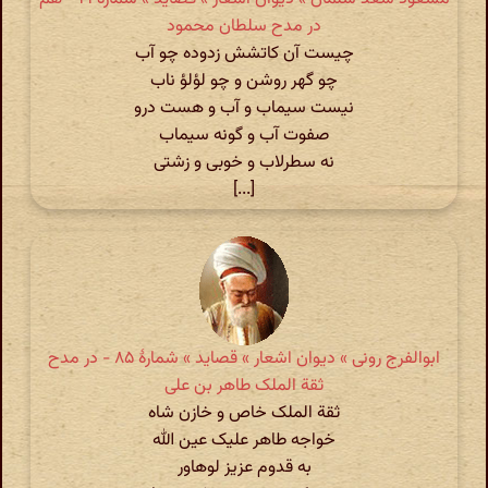
در مدح سلطان محمود
چیست آن کاتشش زدوده چو آب
چو گهر روشن و چو لؤلؤ ناب
نیست سیماب و آب و هست درو
صفوت آب و گونه سیماب
نه سطرلاب و خوبی و زشتی
[...]
ابوالفرج رونی » دیوان اشعار » قصاید » شمارهٔ ۸۵ - در مدح
ثقة الملک طاهر بن علی
ثقة الملک خاص و خازن شاه
خواجه طاهر علیک عین الله
به قدوم عزیز لوهاور