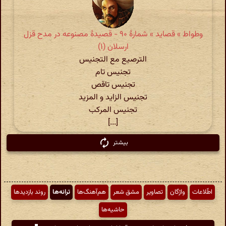
وطواط » قصاید » شمارهٔ ۹۰ - قصیدۀ مصنوعه در مدح قزل
ارسلان (۱)
الترصیع مع التجنیس
تجنیس تام
تجنیس تاقص
تجنیس الزاید و المزید
تجنیس المرکب
[...]
بیشتر
اطّلاعات
واژگان
تصاویر
مشق شعر
هم‌آهنگ‌ها
ترانه‌ها
روند بازدیدها
حاشیه‌ها