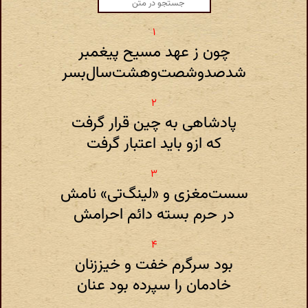
چون‌ ز عهد مسیح‌ پیغمبر
شدصدوشصت‌وهشت‌سال‌بسر
پادشاهی به چین قرار گرفت
که ازو باید اعتبار گرفت
سست‌مغزی و «‌لینگ‌تی‌» نامش
در حرم بسته دائم احرامش
بود سرگرم خفت و خیززنان
خادمان را سپرده بود عنان