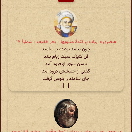
عنصری » ابیات پراکندهٔ مثنویها » بحر خفیف » شمارهٔ ۱۷
چون بیامد بوعده بر سامند
آن کنیزک سبک زبام بلند
برسن سوی او فرود آمد
گفتی از جنبشش درود آمد
جان سامند را بلوس گرفت
[...]
مسعود سعد سلمان » دیوان اشعار » قصاید » شمارهٔ ۱۹ - هم