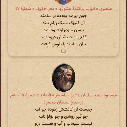
عنصری » ابیات پراکندهٔ مثنویها » بحر خفیف » شمارهٔ ۱۷
چون بیامد بوعده بر سامند
آن کنیزک سبک زبام بلند
برسن سوی او فرود آمد
گفتی از جنبشش درود آمد
جان سامند را بلوس گرفت
[...]
مسعود سعد سلمان » دیوان اشعار » قصاید » شمارهٔ ۱۹ - هم
در مدح سلطان محمود
چیست آن کاتشش زدوده چو آب
چو گهر روشن و چو لؤلؤ ناب
نیست سیماب و آب و هست درو