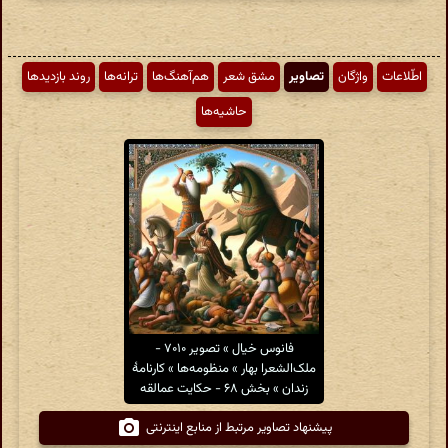
اطّلاعات
واژگان
تصاویر
مشق شعر
هم‌آهنگ‌ها
ترانه‌ها
روند بازدیدها
حاشیه‌ها
فانوس خیال » تصویر ۷۰۱۰ -
ملک‌الشعرا بهار » منظومه‌ها » کارنامهٔ
زندان » بخش ۶۸ - حکایت عمالقه
پیشنهاد تصاویر مرتبط از منابع اینترنتی