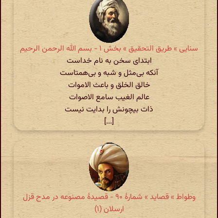
سنایی » طریق التحقیق » بخش ۱ - بسم الله الرحمن الرحیم
ابتدای سخن به نام خداست
آنکه بی‌مثل و شبه و بی‌همتاست
خالق الخلق و باعث الاموات
عالم الغیب سامع الاصوات
ذات بیچونش را بدایت نیست
[...]
وطواط » قصاید » شمارهٔ ۹۰ - قصیدۀ مصنوعه در مدح قزل
ارسلان (۱)