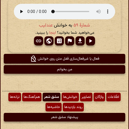
شمارهٔ ۵۹
به خوانش
عندلیب
می‌خواهید شما بخوانید؟
اینجا
را ببینید.
فعال یا غیرفعال‌سازی قفل متن روی خوانش
من بخوانم
اطّلاعات
واژگان
تصاویر
خوانش‌ها
مشق شعر
هم‌آهنگ‌ها
ترانه‌ها
روند بازدیدها
حاشیه‌ها
پیشنهاد مشق شعر