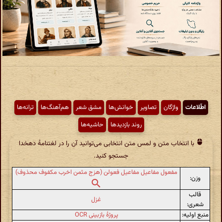
اطّلاعات
واژگان
تصاویر
خوانش‌ها
مشق شعر
هم‌آهنگ‌ها
ترانه‌ها
روند بازدیدها
حاشیه‌ها
با انتخاب متن و لمس متن انتخابی می‌توانید آن را در لغتنامهٔ دهخدا
جستجو کنید.
مفعول مفاعیل مفاعیل فعولن (هزج مثمن اخرب مکفوف محذوف)
وزن:
قالب
غزل
شعری:
منبع اولیه:
پروژهٔ بازبینی OCR