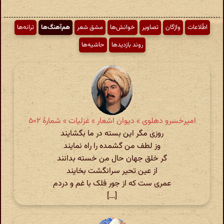
اطّلاعات
واژگان
تصاویر
خوانش‌ها
مشق شعر
هم‌آهنگ‌ها
ترانه‌ها
روند بازدیدها
حاشیه‌ها
امیرخسرو دهلوی » دیوان اشعار » غزلیات » شمارهٔ ۵۰۲
روزی مگر این بسته در ما بگشایند
وز لطف من گشمده را راه نمایند
گر خلق جهان حال من خسته بدانند
از عین تحیر سرانگشت بخایند
عمری ست که از جور فلک با غم و دردم
[...]