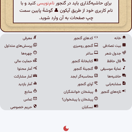
برای حاشیه‌گذاری باید در گنجور
نام‌نویسی
کنید و با
نام کاربری خود از طریق آیکون 👤 گوشهٔ پایین سمت
چپ صفحات به آن وارد شوید.
خانه
کدهای گنجور
معرفی
بیت تصادفی
گنجور رومیزی
پرسش‌های متداول
جدول شعر
ساغر
چهره‌ها
فال حافظ
کتابخانهٔ گنجور
حمایت مالی
نمایهٔ موسیقی
گنجینهٔ گنجور
آمار محتوا
حاشیه‌ها
محاسبه‌گر ابجد
آمار مشارکت
مشابه‌یابی
آوای گنجور
آمار بازدید
تازه‌های گنجور
پیشخان خوانشگران
منابع
پیشخان یا پیشخوان؟
تماس
نسکبان
حریم خصوصی