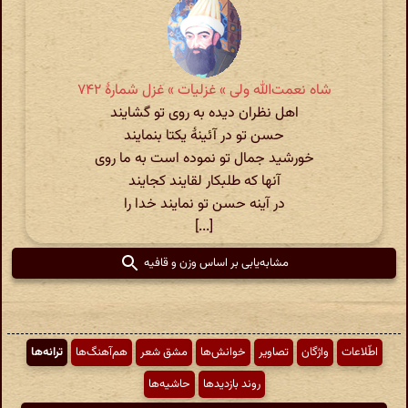
شاه نعمت‌الله ولی » غزلیات » غزل شمارهٔ ۷۴۲
اهل نظران دیده به روی تو گشایند
حسن تو در آئینهٔ یکتا بنمایند
خورشید جمال تو نموده است به ما روی
آنها که طلبکار لقایند کجایند
در آینه حسن تو نمایند خدا را
[...]
مشابه‌یابی بر اساس وزن و قافیه
اطّلاعات
واژگان
تصاویر
خوانش‌ها
مشق شعر
هم‌آهنگ‌ها
ترانه‌ها
روند بازدیدها
حاشیه‌ها