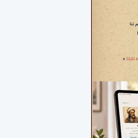
 تنا
»