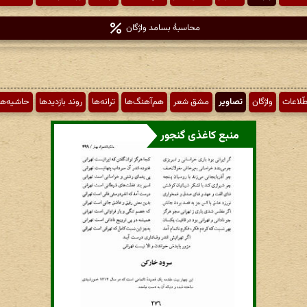
محاسبهٔ بسامد واژگان
طّلاعات
واژگان
تصاویر
مشق شعر
هم‌آهنگ‌ها
ترانه‌ها
روند بازدیدها
حاشیه‌ها
منبع کاغذی گنجور