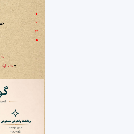
خوش
شمارهٔ ۲۱ - مراسم صبحانه
«
شمارهٔ ۱۹ - در وصف تگرگ: ز میغ اندر جهد هزمان درخشا