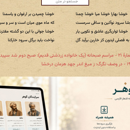
خوشا بهارا خوشا میا خوشا چمنا
خوشا چمیدن بر ارغوان و یاسمنا
ا سرود نوآئین و ساقی سرمست
که ماه موی میان است و سر و سیم
خوشا توان‌گری عاشق و نکویی یار
خوشا جوانی با این دو گشته مقترنا
به فصلی ایدون کز خاربن برآید گل
نواخت باید برگل سرود خارکنا
 (یک خانواده زردشتی قدیم): صبح دوم شد سپیده تابانا