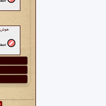
اخطار
هوش مص
اخطار
ا