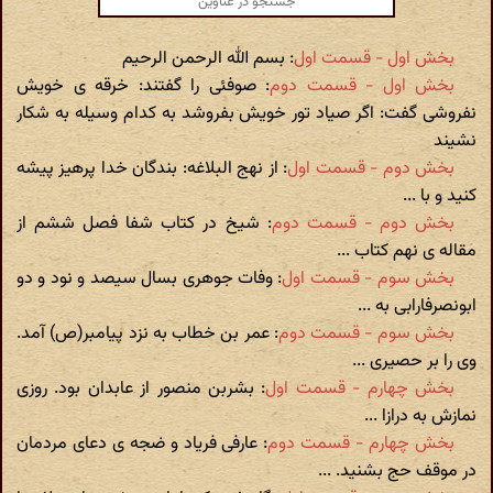
بخش اول - قسمت اول
: بسم الله الرحمن الرحیم
بخش اول - قسمت دوم
: صوفئی را گفتند: خرقه ی خویش
نفروشی گفت: اگر صیاد تور خویش بفروشد به کدام وسیله به شکار
نشیند
بخش دوم - قسمت اول
: از نهج البلاغه: بندگان خدا پرهیز پیشه
کنید و با ...
بخش دوم - قسمت دوم
: شیخ در کتاب شفا فصل ششم از
مقاله ی نهم کتاب ...
بخش سوم - قسمت اول
: وفات جوهری بسال سیصد و نود و دو
ابونصرفارابی به ...
بخش سوم - قسمت دوم
: عمر بن خطاب به نزد پیامبر(ص) آمد.
وی را بر حصیری ...
بخش چهارم - قسمت اول
: بشربن منصور از عابدان بود. روزی
نمازش به درازا ...
بخش چهارم - قسمت دوم
: عارفی فریاد و ضجه ی دعای مردمان
در موقف حج بشنید. ...