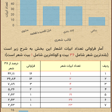
آمار فراوانی تعداد ابیات اشعار این بخش به شرح زیر است
(بلندترین شعر شامل
۳۶
بیت و کوتاه‌ترین شامل
۱
بیت شعر است):
درصد از ۳۸
ردیف
تعداد ابیات شعر
فراوانی
شعر
۴۲٫۱۱
۱۶
۱
۱
۳۶٫۸۴
۱۴
۲
۲
۷٫۸۹
۳
۴
۳
۵٫۲۶
۲
۳
۴
۲٫۶۳
۱
۱۹
۵
۲٫۶۳
۱
۳۶
۶
۲٫۶۳
۱
۲۳
۷