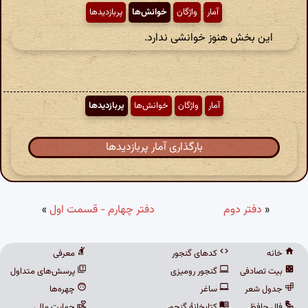
آمار
واژگان
خوانش‌ها
پربازدیدها
این بخش هنوز خوانشی ندارد.
آمار
واژگان
خوانش‌ها
پربازدیدها
بارگذاری آمار پربازدیدها
«
دفتر دوم
دفتر چهارم - قسمت اول
»
خانه
کدهای گنجور
معرفی
بیت تصادفی
گنجور رومیزی
پرسش‌های متداول
جدول شعر
ساغر
چهره‌ها
فال حافظ
کتابخانهٔ گنجور
حمایت مالی