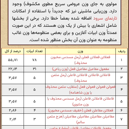
مولوی به جای وزن عروضی سریع مطوی مکشوف) وجود
دارد. وزن‌یابی ماشینی نیز که جدیداً با استفاده از امکانات
تارنمای سرود
اضافه شده بعضاً خطا دارد. برخی از بخشها
شامل اشعاری با بیش از یک وزن هستند که در این صورت
عمدتاً وزن ابیات آغازین و برای بعضی منظومه‌ها وزن غالب
منظومه به عنوان وزن آن بخش منظور شده است.
ردیف
وزن
تعداد ابیات
درصد از کل
فعلاتن فعلاتن فعلن (رمل مسدس مخبون
۵۵٫۷۱
۷۸
۱
محذوف)
۲
مفعول مفاعیل مفاعیل فعل (وزن رباعی)
۳۱
۲۲٫۱۴
فاعلاتن فاعلاتن فاعلاتن فاعلن (رمل مثمن
۳٫۵۷
۵
۳
محذوف)
فعولن فعولن فعولن فعل (متقارب مثمن محذوف
۳٫۵۷
۵
۴
یا وزن شاهنامه)
فاعلاتن فاعلاتن فاعلن (رمل مسدس محذوف یا
۳٫۵۷
۵
۵
وزن مثنوی)
۶
فعلاتن مفاعلن فعلن (خفیف مسدس مخبون)
۴
۲٫۸۶
مفاعیلن مفاعیلن مفاعیلن مفاعیلن (هزج مثمن
۲٫۱۴
۳
۷
سالم)
مفعول فاعلات مفاعیل فاعلن (مضارع مثمن