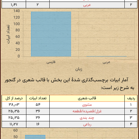
۲
عربی
۲
۱٫۴۱
آمار ابیات برچسب‌گذاری شدهٔ این بخش با قالب شعری در گنجور
به شرح زیر است:
ردیف
قالب شعری
تعداد ابیات
درصد از کل
۱
مثنوی
۵۴
۳۸٫۰۳
۲
غزل/قصیده/قطعه
۳۶
۲۵٫۳۵
۳
چند بندی
۳۶
۲۵٫۳۵
۴
رباعی
۱۶
۱۱٫۲۷