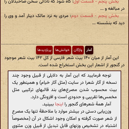
بخش پنجم - قسمت اول
: گاه شود که نادانی سخن صاحبدلان را
در مبالغه و ...
بخش پنجم - قسمت دوم
: مردی به نزد مالک دینار آمد و وی را
دید که بنشسته ...
آمار
واژگان
خوانش‌ها
پربازدیدها
این آمار از میان ۱۴۰ بیت شعر فارسی از کل ۱۴۲ بیت شعر موجود
در گنجور از اشعار این بخش استخراج شده است.
توجه فرمایید که این آمار به دلایلی از قبیل وجود چند
نسخه از آثار شعرا در سایت (مثل آثار خیام) و همینطور یک
بیت محسوب شدن مصرع‌های بند قالبهای ترکیبی مثل
مخمس‌ها تقریبی و حدودی است و افزونگی دارد.
آمار همهٔ شعرهای گنجور را
اینجا
ببینید.
وزن‌یابی دستی در بیشتر موارد با ملاحظهٔ تنها یک مصرع
از شعر صورت گرفته و امکان وجود اشکال در آن (مخصوصاً
اشتباه در تشخیص وزنهای قابل تبدیل از قبیل وزن مثنوی