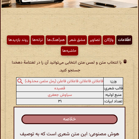
اطّلاعات
واژگان
تصاویر
مشق شعر
هم‌آهنگ‌ها
ترانه‌ها
روند بازدیدها
حاشیه‌ها
با انتخاب متن و لمس متن انتخابی می‌توانید آن را در لغتنامهٔ دهخدا
جستجو کنید.
وزن:
فاعلاتن فاعلاتن فاعلاتن فاعلن (رمل مثمن محذوف)
قالب شعری:
قصیده
منبع اولیه:
سیاوش جعفری
تعداد ابیات:
۳۱
خلاصه
هوش مصنوعی: این متن شعری است که به توصیف