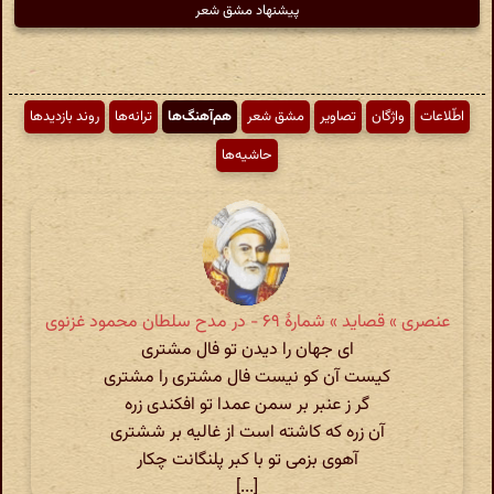
پیشنهاد مشق شعر
اطّلاعات
واژگان
تصاویر
مشق شعر
هم‌آهنگ‌ها
ترانه‌ها
روند بازدیدها
حاشیه‌ها
عنصری » قصاید » شمارهٔ ۶۹ - در مدح سلطان محمود غزنوی
ای جهان را دیدن تو فال مشتری
کیست آن کو نیست فال مشتری را مشتری
گر ز عنبر بر سمن عمدا تو افکندی زره
آن زره که کاشته است از غالیه بر ششتری
آهوی بزمی تو با کبر پلنگانت چکار
[...]