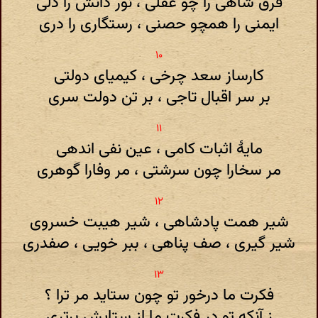
فرق شاهی را چو عقلی ، نور دانش را دلی
ایمنی را همچو حصنی ، رستگاری را دری
کارساز سعد چرخی ، کیمیای دولتی
بر سر اقبال تاجی ، بر تن دولت سری
مایۀ اثبات کامی ، عین نفی اندهی
مر سخارا چون سرشتی ، مر وفارا گوهری
شیر همت پادشاهی ، شیر هیبت خسروی
شیر گیری ، صف پناهی ، ببر خویی ، صفدری
فکرت ما درخور تو چون ستاید مر ترا ؟
ز آنکه تو در فکرت ما از ستایش برتری