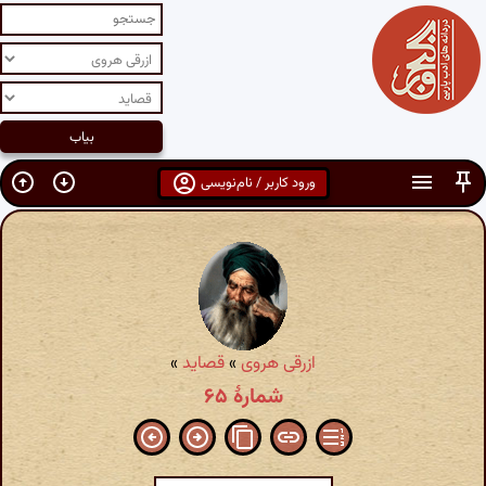
ورود کاربر / نام‌نویسی
ازرقی هروی
»
قصاید
»
شمارهٔ ۶۵