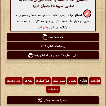
دلنشین کند، تا همه جا تحت تأثیر آن عدالت به
صفایی شبیه باغ رضوان درآید.
اخطار:
برگردان‌های تولید شده توسط هوش مصنوعی در
بسیاری از موارد نادرستند. اگر این متن به نظرتان نادرست است
می‌توانید آن را
ویرایش
کنید.
رونوشت متن
رونوشت نشانی
نمای مشابه کتابهای چاپی (فقط رایانه)
اطّلاعات
واژگان
تصاویر
مشق شعر
هم‌آهنگ‌ها
ترانه‌ها
روند بازدیدها
حاشیه‌ها
محاسبهٔ بسامد واژگان