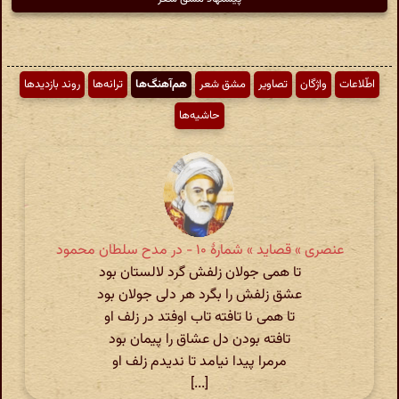
اطّلاعات
واژگان
تصاویر
مشق شعر
هم‌آهنگ‌ها
ترانه‌ها
روند بازدیدها
حاشیه‌ها
عنصری » قصاید » شمارهٔ ۱۰ - در مدح سلطان محمود
تا همی جولان زلفش گرد لالستان بود
عشق زلفش را بگرد هر دلی جولان بود
تا همی نا تافته تاب اوفتد در زلف او
تافته بودن دل عشاق را پیمان بود
مرمرا پیدا نیامد تا ندیدم زلف او
[...]