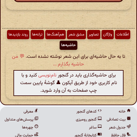
اطّلاعات
واژگان
تصاویر
مشق شعر
هم‌آهنگ‌ها
ترانه‌ها
روند بازدیدها
حاشیه‌ها
تا به حال حاشیه‌ای برای این شعر نوشته نشده است.
💬 من
حاشیه بگذارم ...
برای حاشیه‌گذاری باید در گنجور
نام‌نویسی
کنید و با
نام کاربری خود از طریق آیکون 👤 گوشهٔ پایین سمت
چپ صفحات به آن وارد شوید.
خانه
کدهای گنجور
معرفی
بیت تصادفی
گنجور رومیزی
پرسش‌های متداول
جدول شعر
ساغر
چهره‌ها
فال حافظ
کتابخانهٔ گنجور
حمایت مالی