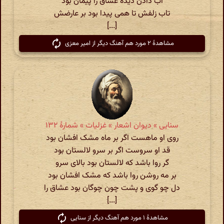
آب دادن دیدهٔ عشاق را پیمان بود
تاب زلفش تا همی پیدا بود بر عارضش
[...]
مشاهدهٔ ۲ مورد هم آهنگ دیگر از امیر معزی
سنایی » دیوان اشعار » غزلیات » شمارهٔ ۱۳۲
روی او ماهست اگر بر ماه مشک افشان بود
قد او سروست اگر بر سرو لالستان بود
گر روا باشد که لالستان بود بالای سرو
بر مه روشن روا باشد که مشک افشان بود
دل چو گوی و پشت چون چوگان بود عشاق را
[...]
مشاهدهٔ ۱ مورد هم آهنگ دیگر از سنایی