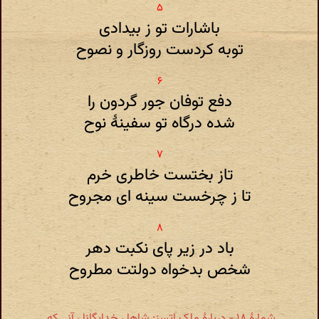
باشارات تو ز بیدادی
توبه کردست روزگار و نصوح
دفع توفان جور گردون را
شده درگاه تو سفینهٔ نوح
تاز بختست خاطری خرم
تا ز چرخست سینه ای مجروح
باد در زیر پای نکبت دهر
شخص بدخواه دولتت مطروح
شمارهٔ ۱۸ - دربارۀ ملک اتسز: شاها ، خدایگانا ، آنی که