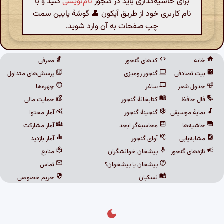
برای حاشیه‌گذاری باید در گنجور
نام‌نویسی
کنید و با
نام کاربری خود از طریق آیکون 👤 گوشهٔ پایین سمت
چپ صفحات به آن وارد شوید.
خانه
کدهای گنجور
معرفی
بیت تصادفی
گنجور رومیزی
پرسش‌های متداول
جدول شعر
ساغر
چهره‌ها
فال حافظ
کتابخانهٔ گنجور
حمایت مالی
نمایهٔ موسیقی
گنجینهٔ گنجور
آمار محتوا
حاشیه‌ها
محاسبه‌گر ابجد
آمار مشارکت
مشابه‌یابی
آوای گنجور
آمار بازدید
تازه‌های گنجور
پیشخان خوانشگران
منابع
پیشخان یا پیشخوان؟
تماس
نسکبان
حریم خصوصی