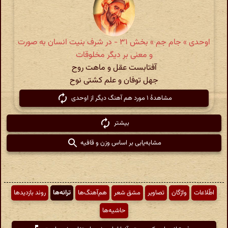
اوحدی » جام جم » بخش ۳۱ - در شرف بنیت انسان به صورت
و معنی بر دیگر مخلوقات
آفتابست عقل و ماهت روح
جهل توفان و علم کشتی نوح
مشاهدهٔ ۱ مورد هم آهنگ دیگر از اوحدی
بیشتر
مشابه‌یابی بر اساس وزن و قافیه
اطّلاعات
واژگان
تصاویر
مشق شعر
هم‌آهنگ‌ها
ترانه‌ها
روند بازدیدها
حاشیه‌ها