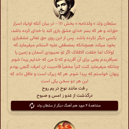
سلطان ولد » ولدنامه » بخش ۱۱۱ - در بیان آنکه اولیاء اسرار
حق‌اند و هر که بسر خدای عشق بازی کند با خدای کرده باشد،
بکسی دیگر نکرده باشد. پس از این روی حق تعالی عشقبازی
بخود میکند همچنانکه بمصطفی علیه السلام میفرماید که
لولاک لما خلقت الافلاک اگر تو نمیبودی آسمان و زمین را
نمیآفریدم یعنی برای آن آفریدم که تا من که خدایم پیدا شوم
چنانکه میفرماید کنت کنزاً مخفیاً فاحببت ان اعرف، گنجی بودم
پنهان خواستم که پیدا شوم. هر که زیرک است و عاقل داند که
این هر دو سخن یکی است
ر فت مانند نوح در یم روح
درگذشت از غدو ز امس و صبوح
مشاهدهٔ ۴ مورد هم آهنگ دیگر از سلطان ولد