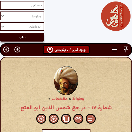
ورود کاربر / نام‌نویسی
وطواط
»
مقطعات
»
شمارهٔ ۱۷ - در حق شمس الدین ابو الفتح