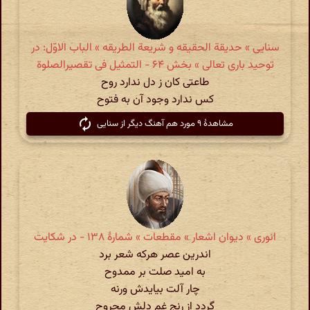
سنایی » حدیقة الحقیقه و شریعة الطریقه » الباب الاوّل: در
توحید باری تعالی » بخش ۶۴ - التمثیل فی تقصیرالصلوة
طاعتی کان ز دل ندارد روح
کس ندارد وجود آن به فتوح
مشاهدهٔ ۹ مورد هم آهنگ دیگر از سنایی
انوری » دیوان اشعار » مقطعات » شمارهٔ ۱۳۸ - در شکایت
اندرین عصر هرکه شعر برد
به امید صلت بر ممدوح
چار آلت بیایدش ورنه
گردد از رنج غم دلش مجروح