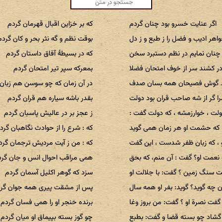
اگر عنایت خسرو بود چنان گردم
که بر خزاین اقبال قهرمان گردم
اهر ادیب و فضل را ز طبع و ز دل
بوقت نظم و گه نثر بحر و کان گردم
چنان نمایم در نظم دستبرد سخن
که در بسیطهٔ آفاق داستان گردم
ر کشند سر از خوف امتحان فضلا
بمعرکه سپر تیر امتحان گردم
 گوش فصیحان همه بسان صدف
در آن زمان که چو سوسن هم زبان 
را گر از شه صاحب قران بود دولت
بقدر باشه سیاره هم قران گردم
ولت ، خوارزمشه ، که دولت گفت :
ز عجز بر در عالیش پاسبان گردم
که حشمت او هر زمان همی گوید
که : شرع را از حوادث نگاهبان گرد
، که زبان ظفر شدست ، این گفت
که : من ز آیت مردیش ترجمان گرد
عمت او؟ گفت : آن منم، که بحق
همی مراقب احوال انس و جان گرد
 سنگ زمین ؟ گفت: با جلالت او
سزد که گوهر اکلیل آسمان گردم
 چه گوید؟ گوید: بفر او همه سال
پس از مشقت پیری همه جوان گر
گفت نصرة او ؟ گفت: من بروز وغا
برنده خنجر او را همی فسان گردم
گشاد چو بسته قضا و گفت: بطبع
چو گوز بسته بپیماق او میان گردم