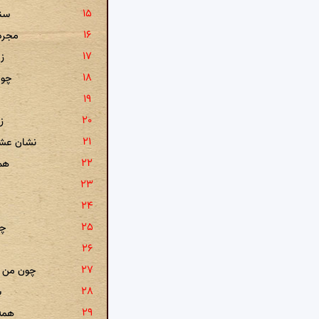
سنا
مجره 
ز 
چو 
ز
نشان عشر
همی
چو
چون من ن
ب
همه 