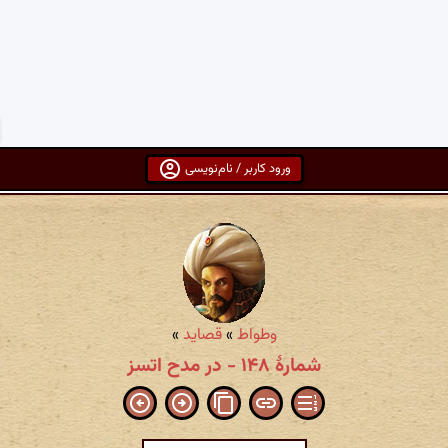
ورود کاربر / نام‌نویسی
وطواط
»
قصاید
»
شمارهٔ ۱۴۸ - در مدح اتسز