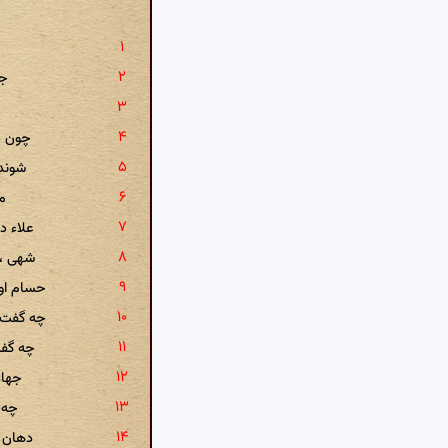
جو
چون د
شوند
م
علاء د
شهی ، 
حسام او 
چه گفت ن
چه گفت
جهان
چه 
دهان 