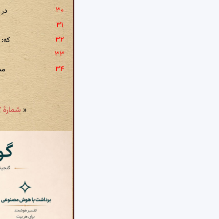
در 
که: 
خ
مب
«
شمارهٔ ۱۴۷ - نیز در مدح اتسز: چه حیله سازم ؟ کز من گسست یار سلام