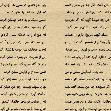
نش گفت: اگر چه چو مغز بادامم
چو مغز فندق در سین ها نهان گر
گفت که : ای کاش! یابم آن دولت
که بارگی خداوند را عنان گردم
حل چه گوید؟ گوید که: گر بفرماید
منش بنیک و بد دهر دیدبان گردم
سعی شه نبود مشتری همی گوید:
اگر چه سود خلایق منم، زبان گردم
مدام گوید مریخ: دارم آن هیئت
که رمح او را در حربگه سنان گردم
 رأی روشن او شمس گفت:دارم نور
ازین بود که همی زینت جهان گردم
ت زهره است و گوید از سر صدق
که: بر مخالف شه نوحه را نشان گر
 عطارد گوید که: گر بخواهد شاه
من از عقوبت خورشید با امان گردم
بفخر گفت قمر: کز برای نصرة او
منم که گاه سپر، گاه چون کمان گر
خدایگانا، آسایش زمانی و من
همی بمدح تو آرایش زمان گردم
 سیرت تو نویسم همه بنان باشم
چو مدحت تو سرایم همه زبان گرد
اگر ببیهده جز من بشعر لاف زنند
نهان شوند بهیبت، چو من عیان گر
باشد هر کس، نه چون کلیم شود
هرآنکه گوید: در وادیی شبان گردم
خاندان نکنم فخر و آن همی طلبم
که از عنایت تو فخر خانمان گردم
مراد من اینست و آنچنان خواهم
که بر ستانهٔ تو جفت نام و نان گرد