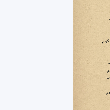
گردم
م
م
م
دم