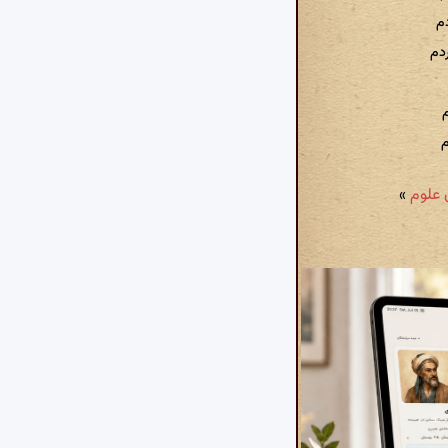
م
دم
م
م
»