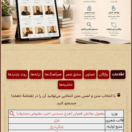
اطّلاعات
واژگان
تصاویر
مشق شعر
هم‌آهنگ‌ها
ترانه‌ها
روند بازدیدها
حاشیه‌ها
با انتخاب متن و لمس متن انتخابی می‌توانید آن را در لغتنامهٔ دهخدا
جستجو کنید.
وزن:
مفعول مفاعلن فعولن (هزج مسدس اخرب مقبوض محذوف)
قالب شعری:
غزل
منبع اولیه:
ویکی‌درج