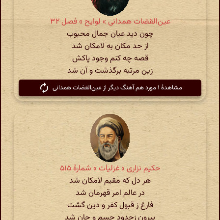
عین‌القضات همدانی » لوایح » فصل ۳۲
چون دید عیان جمال محبوب
از حد مکان به لامکان شد
قصه چه کنم وجود پاکش
زین مرتبه برگذشت و آن شد
مشاهدهٔ ۱ مورد هم آهنگ دیگر از عین‌القضات همدانی
حکیم نزاری » غزلیات » شمارهٔ ۵۱۵
هر دل که مقیم لامکان شد
در عالم امر قهرمان شد
فارغ ز قبول کفر و دین گشت
بیرون زحدود جسم و جان شد