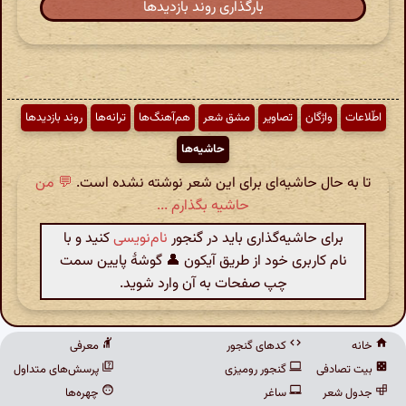
بارگذاری روند بازدیدها
اطّلاعات
واژگان
تصاویر
مشق شعر
هم‌آهنگ‌ها
ترانه‌ها
روند بازدیدها
حاشیه‌ها
تا به حال حاشیه‌ای برای این شعر نوشته نشده است.
💬 من
حاشیه بگذارم ...
برای حاشیه‌گذاری باید در گنجور
نام‌نویسی
کنید و با
نام کاربری خود از طریق آیکون 👤 گوشهٔ پایین سمت
چپ صفحات به آن وارد شوید.
خانه
کدهای گنجور
معرفی
بیت تصادفی
گنجور رومیزی
پرسش‌های متداول
جدول شعر
ساغر
چهره‌ها