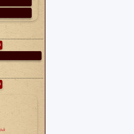
ا
ا
فخرال