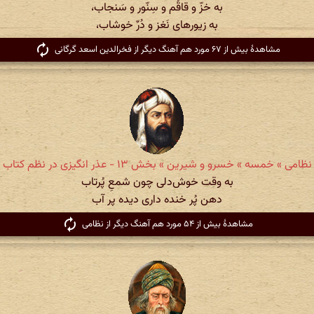
به خزّ و قاقُم و سِنّور و سَنجاب،
به زیورهای نَغز و دُرِّ خوشاب،
مشاهدهٔ بیش از ۶۷ مورد هم آهنگ دیگر از فخرالدین اسعد گرگانی
نظامی » خمسه » خسرو و شیرین » بخش ۱۳ - عذر انگیزی در نظم کتاب
به وقت خوش‌دلی چون شمعِ پُرتاب
دهن پُر خنده داری دیده پر آب
مشاهدهٔ بیش از ۵۴ مورد هم آهنگ دیگر از نظامی