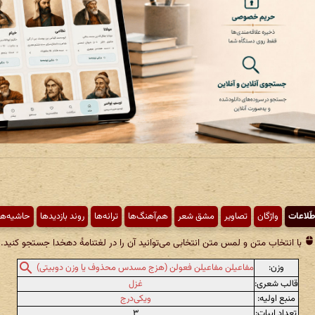
طّلاعات
واژگان
تصاویر
مشق شعر
هم‌آهنگ‌ها
ترانه‌ها
روند بازدیدها
حاشیه‌ها
با انتخاب متن و لمس متن انتخابی می‌توانید آن را در لغتنامهٔ دهخدا جستجو کنید.
وزن:
مفاعیلن مفاعیلن فعولن (هزج مسدس محذوف یا وزن دوبیتی)
قالب شعری:
غزل
منبع اولیه:
ویکی‌درج
تعداد ابیات:
۳