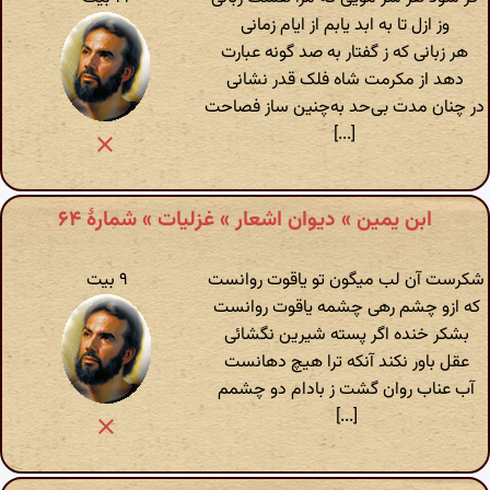
وز ازل تا به ابد یابم از ایام زمانی
هر زبانی که ز گفتار به صد گونه عبارت
دهد از مکرمت شاه فلک قدر نشانی
در چنان مدت بی‌‎حد به‌‎چنین ساز فصاحت
[...]
ابن یمین » دیوان اشعار » غزلیات » شمارهٔ ۶۴
شکرست آن لب میگون تو یاقوت روانست
۹ بیت
که ازو چشم رهی چشمه یاقوت روانست
بشکر خنده اگر پسته شیرین نگشائی
عقل باور نکند آنکه ترا هیچ دهانست
آب عناب روان گشت ز بادام دو چشمم
[...]