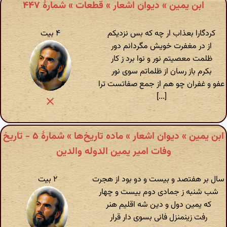
ابن یمین » دیوان اشعار » قطعات » شمارهٔ ۴۴٧
کردگارا بعذاب ار چه که بس نزدیکم
۴ بیت
از در مغفرت خویش مگردانم دور
ظلمت معصیتم نور و نوا برد ز کار
بکرم باز رسان از ظلماتم سوی نور
عفو و غفران چو هم از جمع صفاتست ترا
[...]
ابن یمین » دیوان اشعار » ماده تاریخ‌ها » شمارهٔ ۵ - تاریخ
وفات امیر یمین الدوله والدین
سال بر هفتصد و بیست و دو بود از هجرت
۲ بیت
شب شنبه ز جمادی دوم بیست و چهار
که یمین دول و دین شه اقلیم هنر
رفت زینمنزل فانی بسوی دار قرار