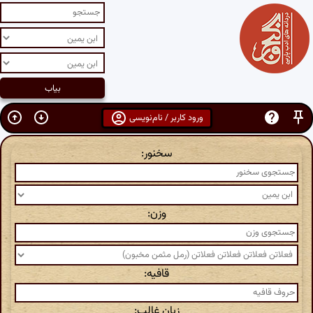
ورود کاربر / نام‌نویسی
سخنور:
وزن:
قافیه:
زبان غالب: