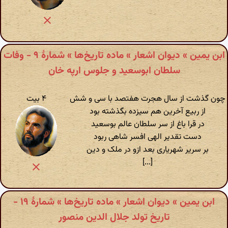
ابن یمین » دیوان اشعار » ماده تاریخ‌ها » شمارهٔ ۹ - وفات
سلطان ابوسعید و جلوس ارپه خان
چون گذشت از سال هجرت هفتصد با سی و شش
۴ بیت
از ربیع آخرین هم سیزده بگذشته بود
در قرا باغ از سر سلطان عالم بوسعید
دست تقدیر الهی افسر شاهی ربود
بر سریر شهریاری بعد ازو در ملک و دین
[...]
ابن یمین » دیوان اشعار » ماده تاریخ‌ها » شمارهٔ ۱۹ -
تاریخ تولد جلال الدین منصور