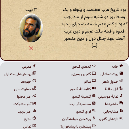
بود تاریخ عرب هفتصد و پنجاه و یک
۳ بیت
وسط روز دو شنبه سوم از ماه رجب
که زد از کتم عدم خیمه بصحرای وجود
قدوه و قبله ملک عجم و دین عرب
آصف عهد جلال دول و دین منصور
[...]
خانه
کدهای گنجور
معرفی
بیت تصادفی
گنجور رومیزی
پرسش‌های متداول
جدول شعر
ساغر
چهره‌ها
فال حافظ
کتابخانهٔ گنجور
حمایت مالی
نمایهٔ موسیقی
گنجینهٔ گنجور
آمار محتوا
حاشیه‌ها
محاسبه‌گر ابجد
آمار مشارکت
مشابه‌یابی
آوای گنجور
آمار بازدید
تازه‌های گنجور
پیشخان خوانشگران
منابع
پیشخان یا پیشخوان؟
تماس