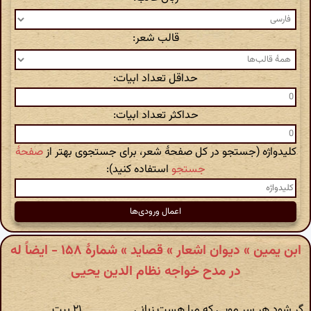
قالب شعر:
حداقل تعداد ابیات:
حداکثر تعداد ابیات:
کلیدواژه (جستجو در کل صفحهٔ شعر، برای جستجوی بهتر از
صفحهٔ
جستجو
استفاده کنید):
ابن یمین » دیوان اشعار » قصاید » شمارهٔ ١۵٨ - ایضاً له
در مدح خواجه نظام الدین یحیی
گر شود هر سر مویی که مرا هست زبانی
۲۱ بیت