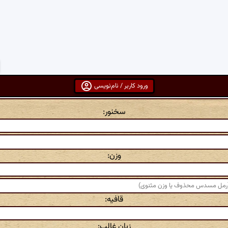
ورود کاربر / نام‌نویسی
سخنور:
وزن:
قافیه:
زبان غالب: