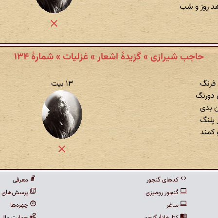
د روز و شب
حاجب شیرازی » گزیدهٔ اشعار » غزلیات » شمارهٔ ۱۳۴
 فرنگ
۱۳ بیت
ن دورنگ
ن بدی
 پلنگ
 کمند
کدهای گنجور
معرفی
گنجور رومیزی
پرسش‌های م
ساغر
چهره‌ها