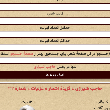
قالب شعر:
حداقل تعداد ابیات:
حداکثر تعداد ابیات:
 (جستجو در کل صفحهٔ شعر، برای جستجوی بهتر از
صفحهٔ جستجو
استفاده
تنها در بخش
حاجب شیرازی
حاجب شیرازی » گزیدهٔ اشعار » غزلیات » شمارهٔ ۳۲
الک رقاب
۱۳ بیت
ون آفتاب