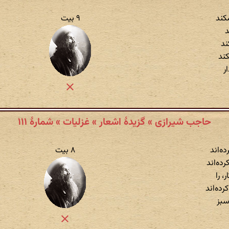
کند
۹ بیت
د
ند
کند
ر
حاجب شیرازی » گزیدهٔ اشعار » غزلیات » شمارهٔ ۱۱۱
ه‌اند
۸ بیت
ده‌اند
، را
رده‌اند
سبز