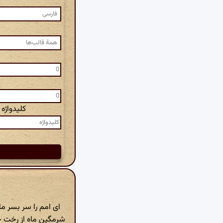
کلیدواژه
ای امم را سر بسر م
شرمگین ماه از رخت چ