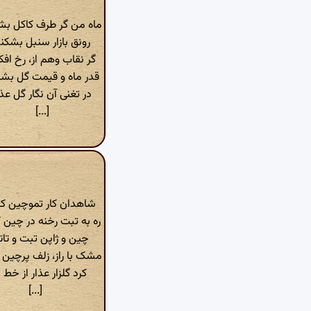
ماه من گر طرف کاکل بش
رونق بازار سنبل بشکن
گر نقاب وهم از، رخ افک
قدر ماه و قیمت گل بش
در تغنی آن نگار گل عذا
[...]
شاهدان کار تموچین کرد
ره به تبت رخنه در چین کر
چین و ژاپن تبت و تاتار
مشک با راز، زلف پرچین ک
کرد گلزار عذار از خط 
[...]