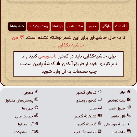
اطّلاعات
واژگان
تصاویر
مشق شعر
ترانه‌ها
روند بازدیدها
حاشیه‌ها
تا به حال حاشیه‌ای برای این شعر نوشته نشده است.
💬 من
حاشیه بگذارم ...
برای حاشیه‌گذاری باید در گنجور
نام‌نویسی
کنید و با
نام کاربری خود از طریق آیکون 👤 گوشهٔ پایین سمت
چپ صفحات به آن وارد شوید.
خانه
کدهای گنجور
معرفی
بیت تصادفی
گنجور رومیزی
پرسش‌های متداول
جدول شعر
ساغر
چهره‌ها
فال حافظ
کتابخانهٔ گنجور
حمایت مالی
نمایهٔ موسیقی
گنجینهٔ گنجور
آمار محتوا
حاشیه‌ها
محاسبه‌گر ابجد
آمار مشارکت