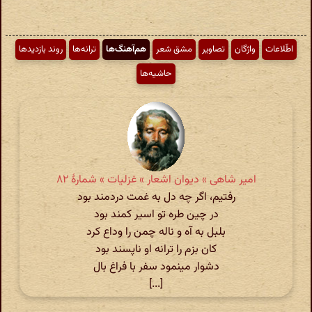
اطّلاعات
واژگان
تصاویر
مشق شعر
هم‌آهنگ‌ها
ترانه‌ها
روند بازدیدها
حاشیه‌ها
امیر شاهی » دیوان اشعار » غزلیات » شمارهٔ ۸۲
رفتیم، اگر چه دل به غمت دردمند بود
در چین طره تو اسیر کمند بود
بلبل به آه و ناله چمن را وداع کرد
کان بزم را ترانه او ناپسند بود
دشوار مینمود سفر با فراغ بال
[...]