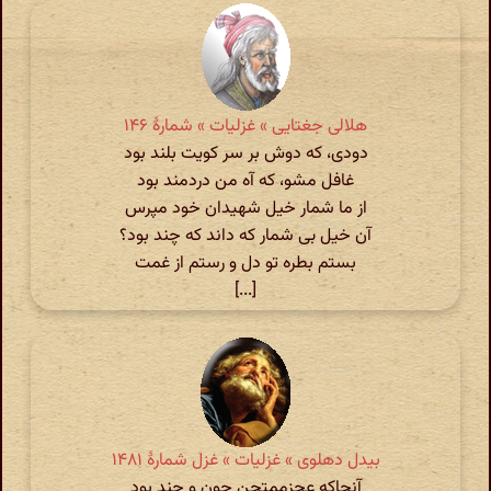
هلالی جغتایی » غزلیات » شمارهٔ ۱۴۶
دودی، که دوش بر سر کویت بلند بود
غافل مشو، که آه من دردمند بود
از ما شمار خیل شهیدان خود مپرس
آن خیل بی شمار که داند که چند بود؟
بستم بطره تو دل و رستم از غمت
[...]
بیدل دهلوی » غزلیات » غزل شمارهٔ ۱۴۸۱
آنجاکه عجزممتحن چون و چند بود