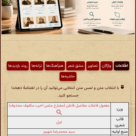
اطّلاعات
واژگان
تصاویر
مشق شعر
هم‌آهنگ‌ها
ترانه‌ها
روند بازدیدها
حاشیه‌ها
با انتخاب متن و لمس متن انتخابی می‌توانید آن را در لغتنامهٔ دهخدا
جستجو کنید.
مفعول فاعلات مفاعیل فاعلن (مضارع مثمن اخرب مکفوف محذوف)
وزن:
قالب
غزل
شعری:
منبع اولیه:
سید محمدرضا شهیم