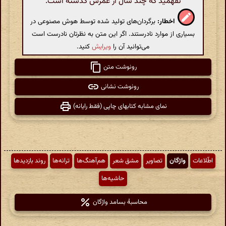
نفهمید که چند سال از عمرش گذشته است.
اخطار:
برگردان‌های تولید شده توسط هوش مصنوعی در
بسیاری از موارد نادرستند. اگر این متن به نظرتان نادرست است
می‌توانید آن را
ویرایش
کنید.
رونوشت متن
رونوشت نشانی
نمای مشابه کتابهای چاپی (فقط رایانه)
اطّلاعات
واژگان
تصاویر
مشق شعر
هم‌آهنگ‌ها
ترانه‌ها
روند بازدیدها
حاشیه‌ها
محاسبهٔ بسامد واژگان