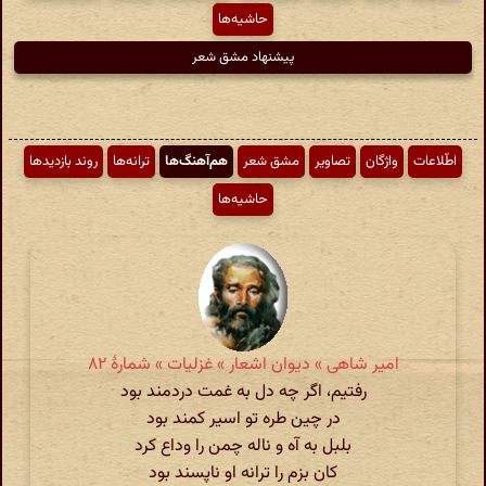
حاشیه‌ها
پیشنهاد مشق شعر
اطّلاعات
واژگان
تصاویر
مشق شعر
هم‌آهنگ‌ها
ترانه‌ها
روند بازدیدها
حاشیه‌ها
امیر شاهی » دیوان اشعار » غزلیات » شمارهٔ ۸۲
رفتیم، اگر چه دل به غمت دردمند بود
در چین طره تو اسیر کمند بود
بلبل به آه و ناله چمن را وداع کرد
کان بزم را ترانه او ناپسند بود