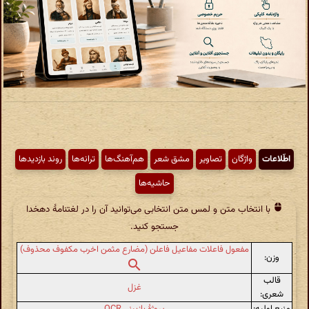
اطّلاعات
واژگان
تصاویر
مشق شعر
هم‌آهنگ‌ها
ترانه‌ها
روند بازدیدها
حاشیه‌ها
با انتخاب متن و لمس متن انتخابی می‌توانید آن را در لغتنامهٔ دهخدا
جستجو کنید.
مفعول فاعلات مفاعیل فاعلن (مضارع مثمن اخرب مکفوف محذوف)
وزن:
قالب
غزل
شعری:
منبع اولیه:
پروژهٔ بازبینی OCR