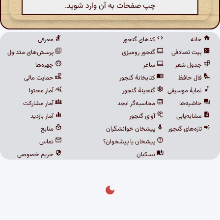
چپ صفحات به آن وارد شوید.
خانه
کدهای گنجور
معرفی
بیت تصادفی
گنجور رومیزی
پرسش‌های متداول
جدول شعر
ساغر
چهره‌ها
فال حافظ
کتابخانهٔ گنجور
حمایت مالی
نمایهٔ موسیقی
گنجینهٔ گنجور
آمار محتوا
حاشیه‌ها
محاسبه‌گر ابجد
آمار مشارکت
مشابه‌یابی
آوای گنجور
آمار بازدید
تازه‌های گنجور
پیشخان خوانشگران
منابع
پیشخان یا پیشخوان؟
تماس
نسکبان
حریم خصوصی