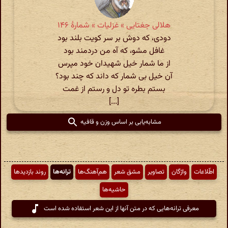
هلالی جغتایی » غزلیات » شمارهٔ ۱۴۶
دودی، که دوش بر سر کویت بلند بود
غافل مشو، که آه من دردمند بود
از ما شمار خیل شهیدان خود مپرس
آن خیل بی شمار که داند که چند بود؟
بستم بطره تو دل و رستم از غمت
[...]
مشابه‌یابی بر اساس وزن و قافیه
اطّلاعات
واژگان
تصاویر
مشق شعر
هم‌آهنگ‌ها
ترانه‌ها
روند بازدیدها
حاشیه‌ها
معرفی ترانه‌هایی که در متن آنها از این شعر استفاده شده است