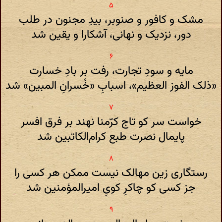
مشک و کافور و صنوبر، بیدِ مجنون در طلب
دور، نزدیک و نهانی، آشکارا و یقین شد
مایه و سودِ تجارت، رفت بر بادِ خسارت
«ذلک الفوز العظیم»، اسبابِ «خُسرانِ المبین» شد
خواست سر کو تاج کرّمنا نهند بر فرق افسر
پایمال نصرت طبع کرام‌الکاتبین شد
رستگاری زین مهالک نیست ممکن هر کسی را
جز کسی کو چاکرِ کویِ امیرالمؤمنین شد