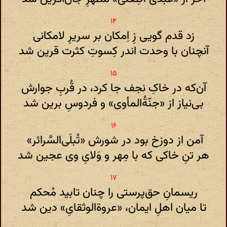
زد قدم گویی زِ اِمکان بر سریرِ لامکانی
آنچنان با وحدت اندر کِسوتِ کثرت قرین شد
آن‌که در خاکِ نجف جا کرد، در قُربِ جوارش
بی‌نیاز از «جنّةُ‌المأوی» و فردوسِ برین شد
آمن از دوزخ بود در شورش «تُبلَی‌السَّرائر»
هر تنِ خاکی که با مِهر و وَلایِ وی عجین شد
ریسمانِ حق‌پرستی را چنان تابید مُحکم
تا میان اهلِ ایمان، «عروة‌الوثقایِ» دین شد