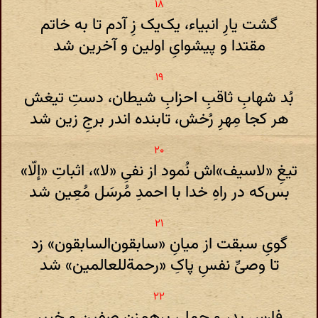
گشت یارِ انبیاء، یک‌یک زِ آدم تا به خاتم
مقتدا و پیشوایِ اولین و آخرین شد
بُد شهابِ ثاقبِ احزابِ شیطان، دستِ تیغش
هر کجا مِهرِ رُخش، تابنده اندر برجِ زین شد
تیغِ «لاسیف»‌اش نُمود از نفیِ «لا»، اثباتِ «إلّا»
بس‌که در راهِ خدا با احمدِ مُرسَل مُعِین شد
گویِ سبقت از میانِ «سابقون‌السابقون» زد
تا وصیِّ نفسِ پاکِ «رحمة‌للعالمین» شد
فارِسِ بدر و جمل، برهم‌زنِ صفین و خیبر