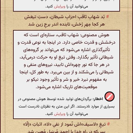
می‌توانید آن را
ویرایش
کنید.
#
بُد شهابِ ثاقبِ احزابِ شیطان، دستِ تیغش
هر کجا مِهرِ رُخش، تابنده اندر برجِ زین شد
هوش مصنوعی: شهاب ثاقب، ستاره‌ای است که
درخشش و قدرت خاصی دارد. در اینجا به نوعی قدرت و
تأثیرگذاری اشاره می‌شود که می‌تواند بر گروه‌های
شیطانی تأثیر بگذارد. وقتی تیغ او به حرکت درمی‌آید،
در هر جا که نور چهره‌اش تابید، نیروهای منفی و
شیطانی را می‌شکند و از بین می‌برد. به طور کل، اینجا
به مفهوم نبرد خیر و شر و تأثیر وجود نیکو بر
موقعیت‌های تاریک اشاره می‌شود.
اخطار:
برگردان‌های تولید شده توسط هوش مصنوعی در
بسیاری از موارد نادرستند. اگر این متن به نظرتان نادرست است
می‌توانید آن را
ویرایش
کنید.
#
تیغِ «لاسیف»‌اش نُمود از نفیِ «لا»، اثباتِ «إلّا»
بس‌که در راهِ خدا با احمدِ مُرسَل مُعِین شد