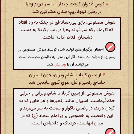
#
کوسِ عُدوان کوفت چندان، تا سَرِ فرزندِ زهرا
در زمینِ نینوا، زیبِ سِنانِ مشرکین شد
هوش مصنوعی: بازی بی‌رحمانه‌ای در جنگ به راه افتاد
که تا زمانی که سر فرزند زهرا در زمین کربلا به دست
دشمنان افتاد، ادامه داشت.
اخطار:
برگردان‌های تولید شده توسط هوش مصنوعی در
بسیاری از موارد نادرستند. اگر این متن به نظرتان نادرست است
می‌توانید آن را
ویرایش
کنید.
#
از زمینِ کربلا تا شامِ ویران، چون اسیران
حلقه‌یِ زنجیر و غُل، طوقِ گلویِ عابدین شد
هوش مصنوعی: از زمین کربلا تا شام، ویرانی و خرابی
حکم‌فرماست. اسیران مانند زنجیرها و غل‌هایی که به
گردن دارند، در وضعی ناگوار و سخت به سر می‌برند و
این وضعیت به خصوص برای امام سجاد (ع) که در
میان آنهاست، دردناک و دلخراش است.