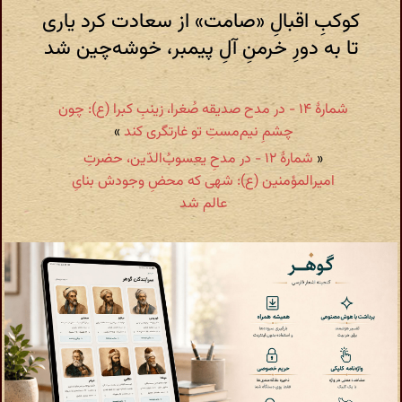
کوکبِ اقبالِ «صامت» از سعادت کرد یاری
تا به دورِ خرمنِ آلِ پیمبر، خوشه‌چین شد
شمارهٔ ۱۴ - در مدح صدیقه صُغرا، زینبِ کبرا (ع): چون
چشمِ نیم‌مستِ تو غارتگری کند
»
«
شمارهٔ ۱۲ - در مدحِ یعسوبُ‌الدّین، حضرتِ
امیرالمؤمنین (ع): شهی که محضِ وجودش بنایِ
عالم شد