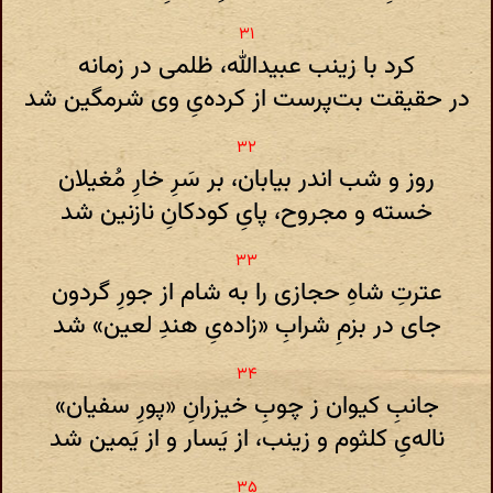
کرد با زینب عبیدالله، ظلمی در زمانه
در حقیقت بت‌پرست از کرده‌یِ وی شرمگین شد
روز و شب اندر بیابان، بر سَرِ خارِ مُغیلان
خسته و مجروح، پایِ کودکانِ نازنین شد
عترتِ شاهِ حجازی را به شام از جورِ گردون
جای در بزمِ شرابِ «زاده‌یِ هندِ لعین» شد
جانبِ کیوان ز چوبِ خیزرانِ «پورِ سفیان»
ناله‌یِ کلثوم و زینب، از یَسار و از یَمین شد