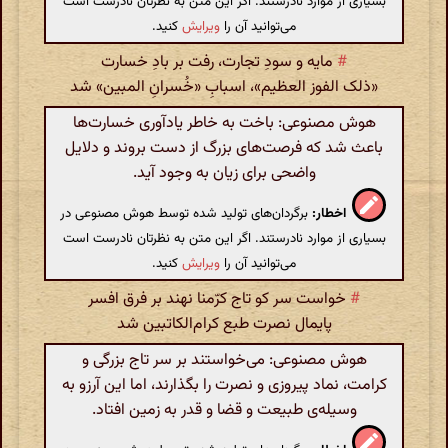
بسیاری از موارد نادرستند. اگر این متن به نظرتان نادرست است
می‌توانید آن را
ویرایش
کنید.
#
مایه و سودِ تجارت، رفت بر بادِ خسارت
«ذلک الفوز العظیم»، اسبابِ «خُسرانِ المبین» شد
هوش مصنوعی: باخت به خاطر یادآوری خسارت‌ها
باعث شد که فرصت‌های بزرگ از دست بروند و دلایل
واضحی برای زیان به وجود آید.
اخطار:
برگردان‌های تولید شده توسط هوش مصنوعی در
بسیاری از موارد نادرستند. اگر این متن به نظرتان نادرست است
می‌توانید آن را
ویرایش
کنید.
#
خواست سر کو تاج کرّمنا نهند بر فرق افسر
پایمال نصرت طبع کرام‌الکاتبین شد
هوش مصنوعی: می‌خواستند بر سر تاج بزرگی و
کرامت، نماد پیروزی و نصرت را بگذارند، اما این آرزو به
وسیله‌ی طبیعت و قضا و قدر به زمین افتاد.