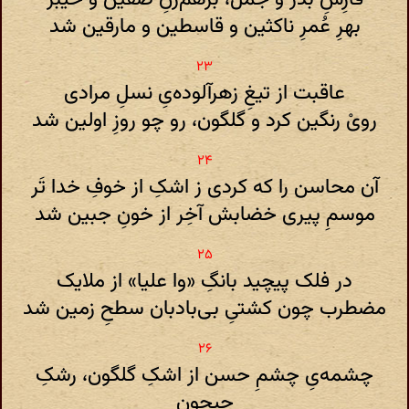
بهرِ عُمرِ ناکثین و قاسطین و مارقین شد
عاقبت از تیغِ زهرآلوده‌یِ نسلِ مرادی
رویْ رنگین کرد و گلگون، رو چو روزِ اولین شد
آن محاسن را که کردی ز اشکِ از خوفِ خدا تَر
موسمِ پیری خضابش آخِر از خونِ جبین شد
در فلک پیچید بانگِ «وا علیا» از ملایک
مضطرب چون کشتیِ بی‌بادبان سطحِ زمین شد
چشمه‌یِ چشمِ حسن از اشکِ گلگون، رشکِ
جیحون