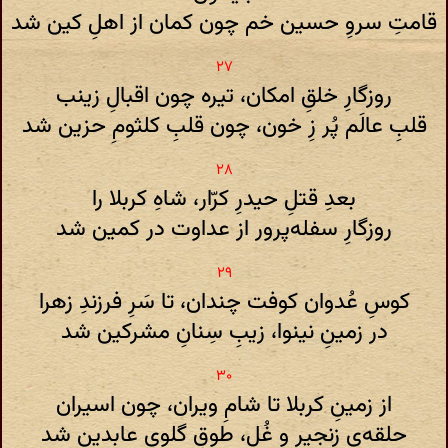
قامتِ سروِ حسین خم چون کمان از اهلِ کین شد
روزگارِ خلقِ امکان، تیره چون اقبالِ زینب
قلبِ عالَم پُر زِ خون، چون قلبِ کلثومِ حزین شد
بعدِ قتلِ حیدرِ کرّار، شاهِ کربلا را
روزگارِ سفله‌پرور از عداوت در کمین شد
کوسِ عُدوان کوفت چندان، تا سَرِ فرزندِ زهرا
در زمینِ نینوا، زیبِ سِنانِ مشرکین شد
از زمینِ کربلا تا شامِ ویران، چون اسیران
حلقه‌یِ زنجیر و غُل، طوقِ گلویِ عابدین شد