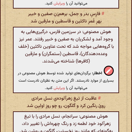
می‌توانید آن را
ویرایش
کنید.
#
فارِسِ بدر و جمل، برهم‌زنِ صفین و خیبر
بهرِ عُمرِ ناکثین و قاسطین و مارقین شد
هوش مصنوعی: در سرزمین فارس، درگیری‌هایی به
وجود آمد و لشکریان به صفین و خبیر رفتند. عمر نیز
با گروه‌هایی مواجه شد که تحت عناوین ناکثین (خلف
وعده‌دهندگان)، قاسطین (ستمگران) و مارقین
(کافرها) شناخته می‌شدند.
اخطار:
برگردان‌های تولید شده توسط هوش مصنوعی در
بسیاری از موارد نادرستند. اگر این متن به نظرتان نادرست است
می‌توانید آن را
ویرایش
کنید.
#
عاقبت از تیغِ زهرآلوده‌یِ نسلِ مرادی
رویْ رنگین کرد و گلگون، رو چو روزِ اولین شد
هوش مصنوعی: سرانجام، نسل مرادی را با تیغ
زهرآلود خود لطمه زد و رنگ چهره‌اش را تغییر داد،
به‌گونه‌ای که مانند روز نخستین، گلگون و روشن شد.