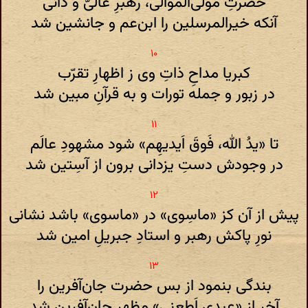
حضرتِ مولی‌الموالی، رهبرِ عالیّ و دانی
آنکه خیرالمرسلین را ابن‌عم و جانشین شد
کبریا مداحِ ذاتِ وی ز اظهارِ تقرّب
در زبور و جمله تورات و به قرآنِ مبین شد
تا «یدُ الله، فَوقَ اَیدیهِم» شود مشهودِ عالَم
در وجودش دستِ یزدانی برون از آسِتین شد
پیش از آن کز «ماسِوی» در «ماسوی» باشد نشانی
نورِ پاکش رهبر و استادِ جبریلِ امین شد
بندگی بنمود از بس حضرت جان‌آفرین را
آخر از «عبدی اَطِعنی» مظهرِ جان‌آفرین شد