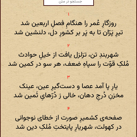
روزگارِ عُمر را هنگامِ فصلِ اربعین شد
تیرِ پَرّان تا به پَر بر کشورِ دل، دلنشین شد
شهربندِ تن، تزلزل یافت از خیلِ حوادث
مُلکِ قوّت را سپاهِ ضعف، هر سو در کمین شد
یارِ پا آمد عصا و دست‌گیرِ عین، عینک
مخزنِ دُرجِ دهان، خالی ز دُرّهایِ ثَمین شد
صفحه‌ی کشمیرِ صورت از خطای نوجوانی
در کهولت، شهریارِ پایتختِ مُلکِ دین شد