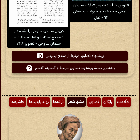
فانوس خیال » تصویر ۸۱۰۵ - سلمان
ساوجی » جمشید و خورشید » بخش
۹۳ - غزل
دیوان سلمان ساوجی با مقدمه و
تصحیح استاد ابوالقاسم حالت -
سلمان ساوجی - تصویر ۷۴۸
پیشنهاد تصاویر مرتبط از منابع اینترنتی
راهنمای نحوهٔ پیشنهاد تصاویر مرتبط از گنجینهٔ گنجور
اطّلاعات
واژگان
تصاویر
مشق شعر
ترانه‌ها
روند بازدیدها
حاشیه‌ها