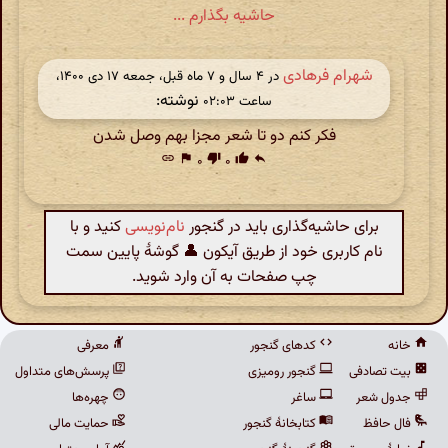
حاشیه بگذارم ...
شهرام فرهادی
در ‫۴ سال و ۷ ماه قبل، جمعه ۱۷ دی ۱۴۰۰،
نوشته:
ساعت ۰۲:۰۳
فکر کنم دو تا شعر مجزا بهم وصل شدن
link
flag
۰
thumb_down
۰
thumb_up
reply
برای حاشیه‌گذاری باید در گنجور
نام‌نویسی
کنید و با
نام کاربری خود از طریق آیکون 👤 گوشهٔ پایین سمت
چپ صفحات به آن وارد شوید.
خانه
کدهای گنجور
معرفی
بیت تصادفی
گنجور رومیزی
پرسش‌های متداول
جدول شعر
ساغر
چهره‌ها
فال حافظ
کتابخانهٔ گنجور
حمایت مالی