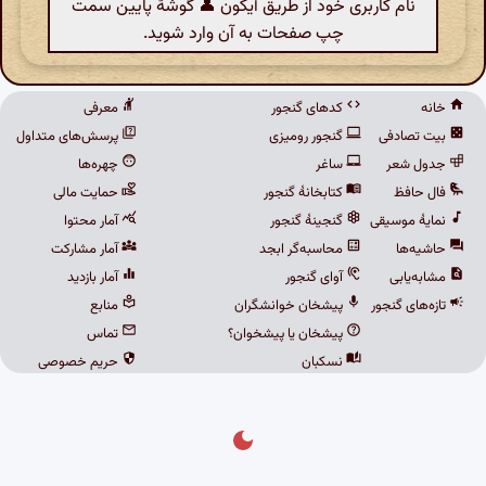
نام کاربری خود از طریق آیکون 👤 گوشهٔ پایین سمت
چپ صفحات به آن وارد شوید.
خانه
کدهای گنجور
معرفی
بیت تصادفی
گنجور رومیزی
پرسش‌های متداول
جدول شعر
ساغر
چهره‌ها
فال حافظ
کتابخانهٔ گنجور
حمایت مالی
نمایهٔ موسیقی
گنجینهٔ گنجور
آمار محتوا
حاشیه‌ها
محاسبه‌گر ابجد
آمار مشارکت
مشابه‌یابی
آوای گنجور
آمار بازدید
تازه‌های گنجور
پیشخان خوانشگران
منابع
پیشخان یا پیشخوان؟
تماس
نسکبان
حریم خصوصی