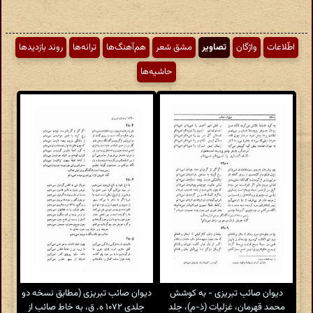
اطّلاعات
واژگان
تصاویر
مشق شعر
هم‌آهنگ‌ها
ترانه‌ها
روند بازدیدها
حاشیه‌ها
دیوان صائب تبریزی - به کوشش
دیوان صائب تبریزی (مطابق نسخه دو
محمد قهرمان، غزلیات (ذ-م)، جلد
جلدی ۱۰۷۲ ه. ق، به خاط صائب از