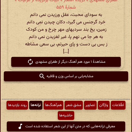
طغرای مشهدی » گزیدهٔ اشعار » ابیات برگزیده از غزلیات »
شمارهٔ ۵۵۹
به سودای محبت، عقل ورزیدن نمی دانم
خرد گرجنس می گیرد، دکان چیدن نمی دانم
زمین، یخ بند سردیهای مهر چرخ و من کودک
به هر جا می نهم پا، غیر لغزیدن نمی دانم
ز بس بی دست و پای حیرتم، بی سعی مشاطه
[...]
مشاهدهٔ ۱ مورد هم آهنگ دیگر از طغرای مشهدی
مشابه‌یابی بر اساس وزن و قافیه
اطّلاعات
واژگان
تصاویر
مشق شعر
هم‌آهنگ‌ها
ترانه‌ها
روند بازدیدها
حاشیه‌ها
معرفی ترانه‌هایی که در متن آنها از این شعر استفاده شده است