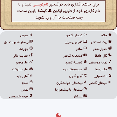
برای حاشیه‌گذاری باید در گنجور
نام‌نویسی
کنید و با
نام کاربری خود از طریق آیکون 👤 گوشهٔ پایین سمت
چپ صفحات به آن وارد شوید.
خانه
کدهای گنجور
معرفی
بیت تصادفی
گنجور رومیزی
پرسش‌های متداول
جدول شعر
ساغر
چهره‌ها
فال حافظ
کتابخانهٔ گنجور
حمایت مالی
نمایهٔ موسیقی
گنجینهٔ گنجور
آمار محتوا
حاشیه‌ها
محاسبه‌گر ابجد
آمار مشارکت
مشابه‌یابی
آوای گنجور
آمار بازدید
تازه‌های گنجور
پیشخان خوانشگران
منابع
پیشخان یا پیشخوان؟
تماس
نسکبان
حریم خصوصی