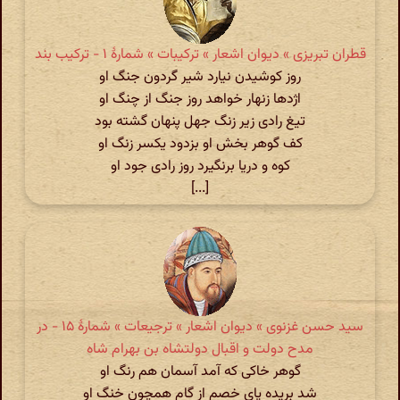
قطران تبریزی » دیوان اشعار » ترکیبات » شمارهٔ ۱ - ترکیب بند
روز کوشیدن نیارد شیر گردون جنگ او
اژدها زنهار خواهد روز جنگ از چنگ او
تیغ رادی زیر زنگ جهل پنهان گشته بود
کف گوهر بخش او بزدود یکسر زنگ او
کوه و دریا برنگیرد روز رادی جود او
[...]
سید حسن غزنوی » دیوان اشعار » ترجیعات » شمارهٔ ۱۵ - در
مدح دولت و اقبال دولتشاه بن بهرام شاه
گوهر خاکی که آمد آسمان هم رنگ او
شد بریده پای خصم از گام همچون خنگ او