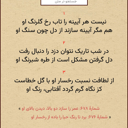
نیست هر آیینه را تاب رخ گلرنگ او
هم مگر آیینه سازند از دل چون سنگ او
در شب تاریک نتوان دزد را دنبال رفت
دل گرفتن مشکل است از طره شبرنگ او
از لطافت نسبت رخسار او با گل خطاست
کز نگاه گرم گردد آفتابی، رنگ او
شمارهٔ ۶۷۸: عمر را سازد دو بالا، دیدن بالای او
»
«
شمارهٔ ۶۷۶: برد تا رنگ حیا را باده از رخسار او