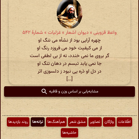
واعظ قزوینی » دیوان اشعار » غزلیات » شمارهٔ ۵۴۲
چهره آرایی بود از نشأه می ننگ او
از می کیفیت خود می فروزد رنگ او
گر بروی ما نمی خندد، نه از بی لطفی است
جا نمی یابد تبسم در دهان تنگ او
در دل او ذره یی نبود ز دلسوزی اثر
[...]
مشابه‌یابی بر اساس وزن و قافیه
اطّلاعات
واژگان
تصاویر
مشق شعر
هم‌آهنگ‌ها
ترانه‌ها
روند بازدیدها
حاشیه‌ها