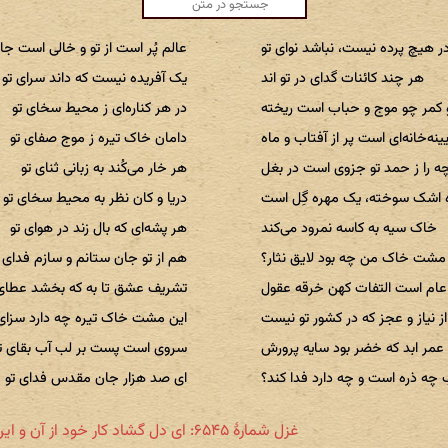
ر هیچ پرده نیست، نباشد نوای تو
عالم پُر است از تو و خالی است جا
هر چند کائنات گدای در تو اند
یک آفریده نیست که داند سرای تو
 کمر چو موج و حباب است ریخته
در هر کناره‌ای ز محیط سخای تو
یینه‌خانه‌ای است پر از آفتاب و ماه
دامان خاک تیره ز موج صفای تو
ه را ز حمد تو جزوی است در بغل
هر خار می‌کُند به زبانی ثنای تو
 اشک سوخته، یک مهره گِل است
دریا و کان نظر به محیط سخای تو
خاک سیه به کاسه نمرود می‌کند
هر پشه‌ای که بال زند در هوای تو
مشت خاک من چه بود لایق نثار؟
هم از تو جان ستانم و سازم فدای 
عام است التفات کهن خرقه عقول
تشریف عشق تا به که بخشد عطای 
از نیاز و عجز که در کشور تو نیست
این مشت خاک تیره چه دارد سزای 
عمر ابد که خضر بود سایه پرورش
سروی است پست بر لب آب بقای ت
چه ذره است و چه دارد فدا کند؟
ای صد هزار جان مقدس فدای تو
غزل شمارهٔ ۶۵۴۵: ای دل گشاد کار خود از آن و این مجو