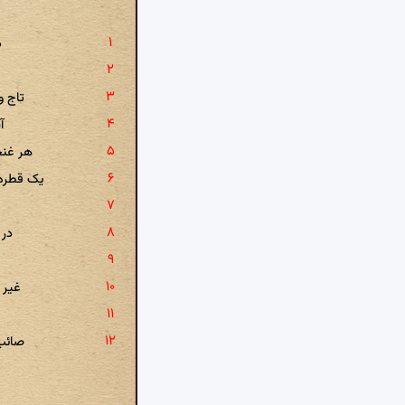
د
تاج و
آ
هر غنچ
یک قطره
در 
غیر 
صائب 