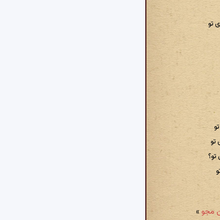
ی تو
تو
تو
تو؟
و
»