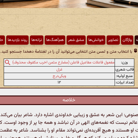
ت
واژگان
تصاویر
خوانش‌ها
مشق شعر
هم‌آهنگ‌ها
ترانه‌ها
روند بازدیدها
حا
با انتخاب متن و لمس متن انتخابی می‌توانید آن را در لغتنامهٔ دهخدا جستجو کنید.
وزن:
مفعول فاعلات مفاعیل فاعلن (مضارع مثمن اخرب مکفوف محذوف)
قالب شعری:
غزل
منبع اولیه:
ویکی‌درج
تعداد ابیات:
۱۲
خلاصه
عی: این شعر به عشق و زیبایی خداوندی اشاره دارد. شاعر بیان می‌کند
 عالم نیست که نغمه‌های الهی در آن نباشد و همه جا پر از وجود اوست. ک
او هستند و هیچ آفریده‌ای نمی‌تواند مقام او را بشناسد. شاعر به عظم