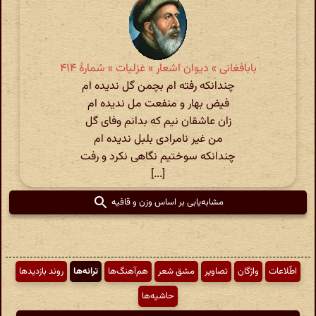
بابافغانی » دیوان اشعار » غزلیات » شمارهٔ ۴۱۴
چندانکه رفته ام بچمن گل ندیده ام
فیض بهار و منفعت مل ندیده ام
زان عاشقان نیم که بدانم وفای گل
من غیر نامرادی بلبل ندیده ام
چندانکه سوختیم نگاهی نکرد و رفت
[...]
مشابه‌یابی بر اساس وزن و قافیه
اطّلاعات
واژگان
تصاویر
مشق شعر
هم‌آهنگ‌ها
ترانه‌ها
روند بازدیدها
حاشیه‌ها