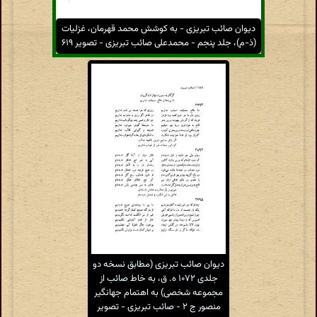
دیوان صائب تبریزی - به کوشش محمد قهرمان، غزلیات
(ذ-م)، جلد پنجم - محمدعلی صائب تبریزی - تصویر ۶۱۹
دیوان صائب تبریزی (مطابق نسخه دو
جلدی ۱۰۷۲ ه. ق، به خاط صائب از
مجموعه شخصی) به اهتمام جهانگیر
منصور ج ۲ - صائب تبریزی - تصویر