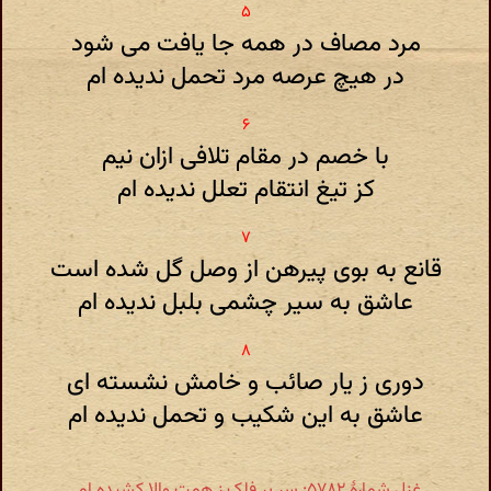
مرد مصاف در همه جا یافت می شود
در هیچ عرصه مرد تحمل ندیده ام
با خصم در مقام تلافی ازان نیم
کز تیغ انتقام تعلل ندیده ام
قانع به بوی پیرهن از وصل گل شده است
عاشق به سیر چشمی بلبل ندیده ام
دوری ز یار صائب و خامش نشسته ای
عاشق به این شکیب و تحمل ندیده ام
غزل شمارهٔ ۵۷۸۲: سر بر فلک ز همت والا کشیده ام