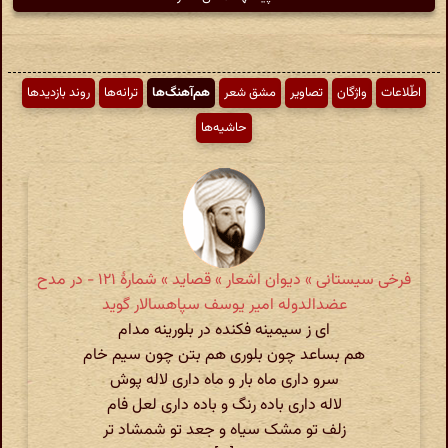
اطّلاعات
واژگان
تصاویر
مشق شعر
هم‌آهنگ‌ها
ترانه‌ها
روند بازدیدها
حاشیه‌ها
فرخی سیستانی » دیوان اشعار » قصاید » شمارهٔ ۱۲۱ - در مدح
عضدالدوله امیر یوسف سپاهسالار گوید
ای ز سیمینه فکنده در بلورینه مدام
هم بساعد چون بلوری هم بتن چون سیم خام
سرو داری ماه بار و ماه داری لاله پوش
لاله داری باده رنگ و باده داری لعل فام
زلف تو مشک سیاه و جعد تو شمشاد تر