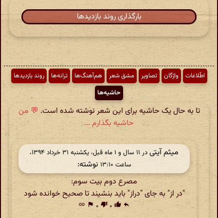
بارگذاری روند بازدیدها
اطّلاعات
واژگان
تصاویر
مشق شعر
هم‌آهنگ‌ها
ترانه‌ها
روند بازدیدها
حاشیه‌ها
تا به حال یک حاشیه برای این شعر نوشته شده است.
💬 من
حاشیه بگذارم ...
میثم آیتی
در ‫۱۱ سال و ۱ ماه قبل، یکشنبه ۳۱ خرداد ۱۳۹۴،
نوشته:
ساعت ۱۳:۱۰
مصرع دوم بیت سوم:
"در از" به جای "دراز" باید بنشیند تا صحیح خوانده شود
link
flag
۰
thumb_down
۰
thumb_up
reply