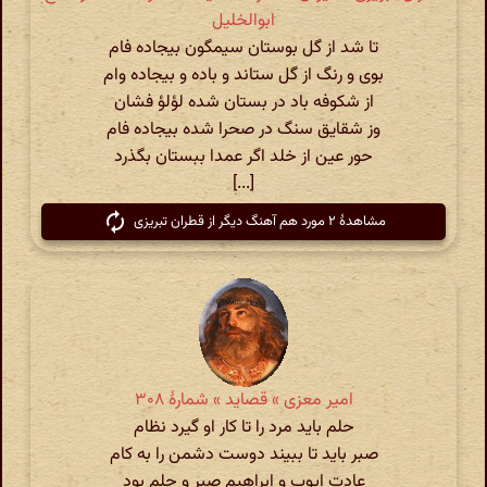
ابوالخلیل
تا شد از گل بوستان سیمگون بیجاده فام
بوی و رنگ از گل ستاند و باده و بیجاده وام
از شکوفه باد در بستان شده لؤلؤ فشان
وز شقایق سنگ در صحرا شده بیجاده فام
حور عین از خلد اگر عمدا ببستان بگذرد
[...]
مشاهدهٔ ۲ مورد هم آهنگ دیگر از قطران تبریزی
امیر معزی » قصاید » شمارهٔ ۳۰۸
حلم باید مرد را تا کار او گیرد نظام
صبر باید تا ببیند دوست دشمن را به‌ کام
عادت ایوب و ابراهیم صبر و حلم بود