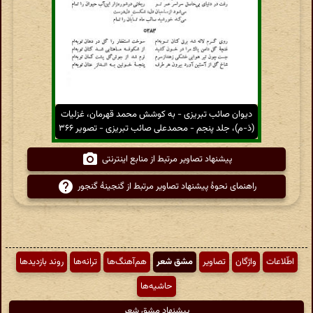
دیوان صائب تبریزی - به کوشش محمد قهرمان، غزلیات
(ذ-م)، جلد پنجم - محمدعلی صائب تبریزی - تصویر ۳۶۶
پیشنهاد تصاویر مرتبط از منابع اینترنتی
راهنمای نحوهٔ پیشنهاد تصاویر مرتبط از گنجینهٔ گنجور
اطّلاعات
واژگان
تصاویر
مشق شعر
هم‌آهنگ‌ها
ترانه‌ها
روند بازدیدها
حاشیه‌ها
پیشنهاد مشق شعر