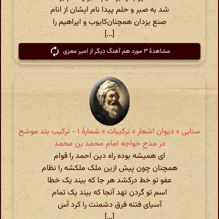
شد به صبر و حلم پیدا نام ایشان از انام
صنع یزدان همچنان‌کایوب و اپراهیم را
[...]
مشاهدهٔ ۳ مورد هم آهنگ دیگر از امیر معزی
سنایی » دیوان اشعار » ترکیبات » شمارهٔ ۱ - ترکیب بند موشح
در مدح خواجه امام محمد بن محمد
ای همیشه بوده راه دین احمد را قوام
همچنان چون پیش ازین ملک ملکشه را نظام
عفو تو خط درکشد هر جا که بیند یک خطا
اسم تو گردن نهد آنجا که بیند یک تمام
آسیای فتنه فرق دشمنت را کرد آس
[...]