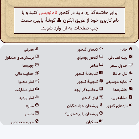
برای حاشیه‌گذاری باید در گنجور
نام‌نویسی
کنید و با
نام کاربری خود از طریق آیکون 👤 گوشهٔ پایین سمت
چپ صفحات به آن وارد شوید.
خانه
کدهای گنجور
معرفی
بیت تصادفی
گنجور رومیزی
پرسش‌های متداول
جدول شعر
ساغر
چهره‌ها
فال حافظ
کتابخانهٔ گنجور
حمایت مالی
نمایهٔ موسیقی
گنجینهٔ گنجور
آمار محتوا
حاشیه‌ها
محاسبه‌گر ابجد
آمار مشارکت
مشابه‌یابی
آوای گنجور
آمار بازدید
تازه‌های گنجور
پیشخان خوانشگران
منابع
پیشخان یا پیشخوان؟
تماس
نسکبان
حریم خصوصی