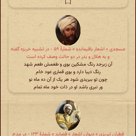
[...]
عسجدی » اشعار باقیمانده » شمارهٔ ۵۹ - در تشبیه خربزه گفته
و به هلال و بدر در دو حالت وصف کرده است
آن زبرجد رنگ مشکین بوی و طعمش طعم شهد
رنگ دیبا دارد و بوی قماری عود خام
چون تو ببریدی شود هر یک از آن ده ماه نو
ور نبری باشد او در ذات خود ماه تمام
قطران تبریزی » دیوان اشعار » قصاید » شمارهٔ ۱۲۳ - در مدح