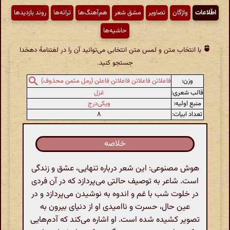
اطّلاعات
واژگان
تصاویر
مشق شعر
هم‌آهنگ‌ها
ترانه‌ها
روند بازدیدها
حاشیه‌ها
با انتخاب متن و لمس متن انتخابی می‌توانید آن را در لغتنامهٔ دهخدا
جستجو کنید.
وزن:
فاعلاتن فاعلاتن فاعلاتن فاعلن (رمل مثمن محذوف)
قالب شعری:
غزل
منبع اولیه:
ویکی‌درج
تعداد ابیات:
۸
خلاصه
هوش مصنوعی: این شعر درباره تنهایی، عشق و زندگی
است. شاعر به توصیف حالتی می‌پردازد که در آن فردی
در خلوت شب با غم و اندوه به نوشیدن می‌پردازد و در
عین حال، حسرت و ناامیدی او از دنیای بیرون به
تصویر کشیده شده است. او اشاره می‌کند که آدم‌هایی