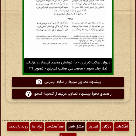
دیوان صائب تبریزی - به کوشش محمد قهرمان،، غزلیات
(د)، جلد سوم - محمدعلی صائب تبریزی - تصویر ۴۹
پیشنهاد تصاویر مرتبط از منابع اینترنتی
راهنمای نحوهٔ پیشنهاد تصاویر مرتبط از گنجینهٔ گنجور
اطّلاعات
واژگان
تصاویر
مشق شعر
هم‌آهنگ‌ها
ترانه‌ها
روند بازدیدها