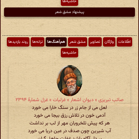
حاشیه‌ها
پیشنهاد مشق شعر
اطّلاعات
واژگان
تصاویر
مشق شعر
هم‌آهنگ‌ها
ترانه‌ها
روند بازدیدها
حاشیه‌ها
صائب تبریزی » دیوان اشعار » غزلیات » غزل شمارهٔ ۲۳۹۴
لعل می از جام زر در سنگ خارا می خورد
آدمی خون در تلاش رزق بیجا می خورد
هر که پیش تلخرویان مهر از لب بر نداشت
آب شیرین چون صدف در عین دریا می خورد
بر دل آگاه باشد غفلت جاهل گران