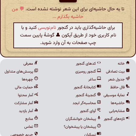
تا به حال حاشیه‌ای برای این شعر نوشته نشده است.
💬 من
حاشیه بگذارم ...
برای حاشیه‌گذاری باید در گنجور
نام‌نویسی
کنید و با
نام کاربری خود از طریق آیکون 👤 گوشهٔ پایین سمت
چپ صفحات به آن وارد شوید.
خانه
کدهای گنجور
معرفی
بیت تصادفی
گنجور رومیزی
پرسش‌های متداول
جدول شعر
ساغر
چهره‌ها
فال حافظ
کتابخانهٔ گنجور
حمایت مالی
نمایهٔ موسیقی
گنجینهٔ گنجور
آمار محتوا
حاشیه‌ها
محاسبه‌گر ابجد
آمار مشارکت
مشابه‌یابی
آوای گنجور
آمار بازدید
تازه‌های گنجور
پیشخان خوانشگران
منابع
پیشخان یا پیشخوان؟
تماس
نسکبان
حریم خصوصی