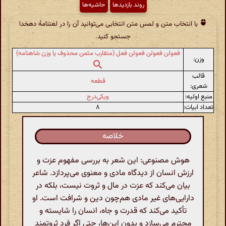
روند بازدیدها
حاشیه‌ها
با انتخاب متن و لمس متن انتخابی می‌توانید آن را در لغتنامهٔ دهخدا
جستجو کنید.
فعولن فعولن فعولن فعل (متقارب مثمن محذوف یا وزن شاهنامه)
وزن:
قالب
قطعه
شعری:
منبع اولیه:
ویکی‌درج
تعداد ابیات:
۸
خلاصه
هوش مصنوعی: این شعر به بررسی مفهوم عزت و
ارزش انسان از دیدگاه مادی و معنوی می‌پردازد. شاعر
بیان می‌کند که عزت در مال و ثروت نیست، بلکه در
دارایی‌های غیر مادی هم‌چون دین و شرافت است. او
تأکید می‌کند که قدرت و جاه، انسان را شایسته و
محترم می‌سازد و بدون این‌ها، حتی اگر فرد ثروتمند