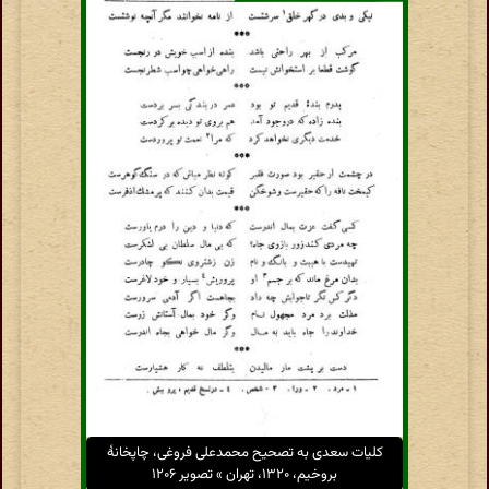
کلیات سعدی به تصحیح محمدعلی فروغی، چاپخانهٔ
بروخیم، ۱۳۲۰، تهران » تصویر ۱۲۰۶