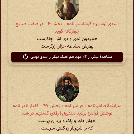
اسدی توسی » گرشاسپ‌نامه » بخش ۶ - در صفت طبایع
چهارگانه گوید
همیدون تموز و دی اش چاکرست
بهارش مشاطه خزان زرگرست
مشاهدهٔ بیش از ۳۳ مورد هم آهنگ دیگر از اسدی توسی
سرایندهٔ فرامرزنامه » فرامرزنامه » بخش ۴۷ - گفتار اندر نامه
نوشتن فرامرز برکید هندی(و) رفتن گستهم در هند
جهان داور و پاک و یزدان پرست
که بر شهریاران گیتی سرست