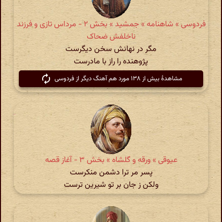
فردوسی » شاهنامه » جمشید » بخش ۲ - مرداس تازی و فرزند
ناخلفش ضحاک
مگر در نهانش سخن دیگرست
پژوهنده را راز با مادرست
مشاهدهٔ بیش از ۱۳۸ مورد هم آهنگ دیگر از فردوسی
عیوقی » ورقه و گلشاه » بخش ۳ - آغاز قصه
پسر مر ترا دشمن منکرست
ولکن ز جان بر تو شیرین ترست