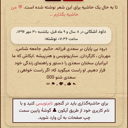
تا به حال یک حاشیه برای این شعر نوشته شده است.
💬 من
حاشیه بگذارم ...
داود اشکانی
در ‫۸ سال و ۹ ماه قبل، یکشنبه ۳۰ مهر ۱۳۹۶،
نوشته:
ساعت ۰۷:۳۶
درود بی پایان بر سعدی فرزانه، حکیم٬ جامعه شناس٬
مهربان ، کارگردان٬ سناریونویس و هنرپیشه .ایکاش که ما
ایرانیان سخنان سعدی را دستور و راهنمای زندگی خود
قرار دهیم٬ او راست میگوید که: اگر راست خواهی ز
سعدی شنو 000
link
flag
۰
thumb_down
۰
thumb_up
reply
برای حاشیه‌گذاری باید در گنجور
نام‌نویسی
کنید و با
نام کاربری خود از طریق آیکون 👤 گوشهٔ پایین سمت
چپ صفحات به آن وارد شوید.