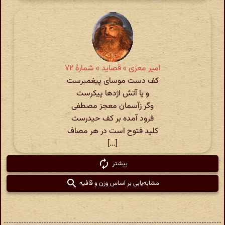
امیر معزی » قصاید » شمارهٔ ۷۲
کف دست موسای پیغمبرست
و یا آتش اژدها پیکرست
وگر زآسمان معجز مصطفی
فرود آمده بر کف حیدرست
کلید فتوح است در هر مصاف
[...]
بیشتر
مشابه‌یابی بر اساس وزن و قافیه