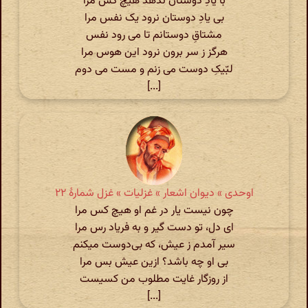
با یادِ دوستان ندهد هیچ کس مرا
بی یادِ دوستان نرود یک نفس مرا
مشتاقِ دوستانم تا می رود نفس
هرگز ز سر برون نرود این هوس مرا
لبّیکِ دوست می زنم و مست می دوم
[...]
اوحدی » دیوان اشعار » غزلیات » غزل شمارهٔ ۲۲
چون نیست یار در غم او هیچ کس مرا
ای دل، تو دست گیر و به فریاد رس مرا
سیر آمدم ز عیش، که بی‌دوست میکنم
بی او چه باشد؟ ازین عیش بس مرا
از روزگار غایت مطلوب من کسیست
[...]