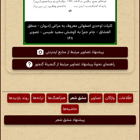
کلیات اوحدی اصفهانی معروف به مراغی (دیوان - منطق
العشاق - جام جم) به کوشش سعید نفیسی - تصویر
۱۴۸
پیشنهاد تصاویر مرتبط از منابع اینترنتی
راهنمای نحوهٔ پیشنهاد تصاویر مرتبط از گنجینهٔ گنجور
اطّلاعات
واژگان
تصاویر
مشق شعر
هم‌آهنگ‌ها
ترانه‌ها
روند بازدیدها
حاشیه‌ها
پیشنهاد مشق شعر