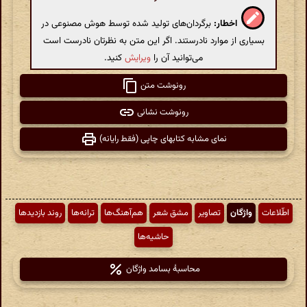
اخطار:
برگردان‌های تولید شده توسط هوش مصنوعی در
بسیاری از موارد نادرستند. اگر این متن به نظرتان نادرست است
می‌توانید آن را
ویرایش
کنید.
رونوشت متن
رونوشت نشانی
نمای مشابه کتابهای چاپی (فقط رایانه)
اطّلاعات
واژگان
تصاویر
مشق شعر
هم‌آهنگ‌ها
ترانه‌ها
روند بازدیدها
حاشیه‌ها
محاسبهٔ بسامد واژگان