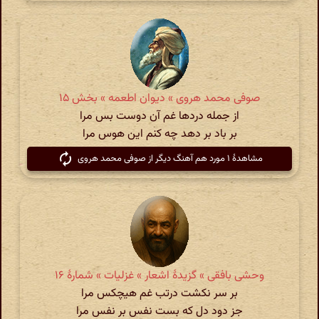
صوفی محمد هروی » دیوان اطعمه » بخش ۱۵
از جمله دردها غم آن دوست بس مرا
بر باد بر دهد چه کنم این هوس مرا
مشاهدهٔ ۱ مورد هم آهنگ دیگر از صوفی محمد هروی
وحشی بافقی » گزیدهٔ اشعار » غزلیات » شمارهٔ ۱۶
بر سر نکشت درتب غم هیچکس مرا
جز دود دل که بست نفس بر نفس مرا