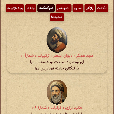
اطّلاعات
واژگان
تصاویر
مشق شعر
هم‌آهنگ‌ها
ترانه‌ها
روند بازدیدها
حاشیه‌ها
مجد همگر » دیوان اشعار » ترکیبات » شمارهٔ ۳
ای بوده ورد مدحت تو همنفس مرا
در تنگنای حادثه فریادرس مرا
حکیم نزاری » غزلیات » شمارهٔ ۳۶