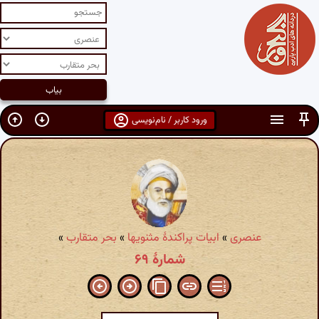
ورود کاربر / نام‌نویسی
عنصری
»
ابیات پراکندهٔ مثنویها
»
بحر متقارب
»
شمارهٔ ۶۹