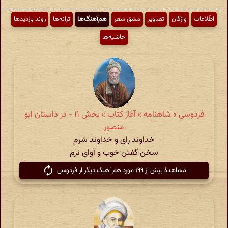
اطّلاعات
واژگان
تصاویر
مشق شعر
هم‌آهنگ‌ها
ترانه‌ها
روند بازدیدها
حاشیه‌ها
فردوسی » شاهنامه » آغاز کتاب » بخش ۱۱ - در داستان ابو
منصور
خداوند رای و خداوند شرم
سخن گفتن خوب و آوای نرم
مشاهدهٔ بیش از ۱۹۹ مورد هم آهنگ دیگر از فردوسی