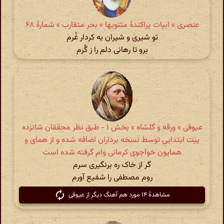
عنصری » ابیات پراکندهٔ مثنویها » بحر متقارب » شمارهٔ ۶۸
تو شیری و شیران به کردار غُرم
برو تا رهانی دلم را ز گُرم
عیوقی » ورقه و گلشاه » بخش ۱ - طبق نظر محققان شانزده
بیت ابتدایی توسط نسخه برداران اضافه شده و از همای و
همایون خواجوی کرمانی وام گرفته شده است
گر از خاک ره برنگیری سرم
روم مصطفی را شفیع آورم
مشاهدهٔ ۱۴ مورد هم آهنگ دیگر از عیوقی