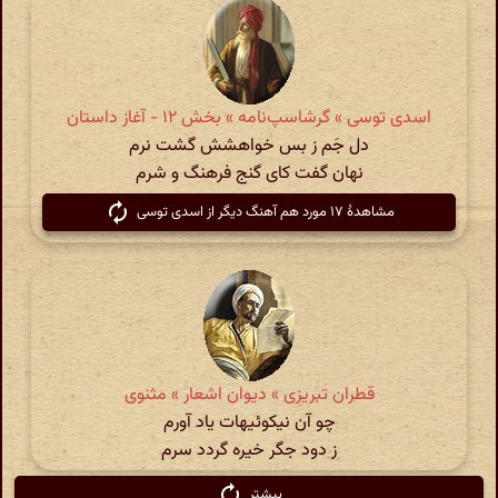
اسدی توسی » گرشاسپ‌نامه » بخش ۱۲ - آغاز داستان
دل جَم ز بس خواهشش گشت نرم
نهان گفت کای گنج فرهنگ و شرم
مشاهدهٔ ۱۷ مورد هم آهنگ دیگر از اسدی توسی
قطران تبریزی » دیوان اشعار » مثنوی
چو آن نیکوئیهات یاد آورم
ز دود جگر خیره گردد سرم
بیشتر