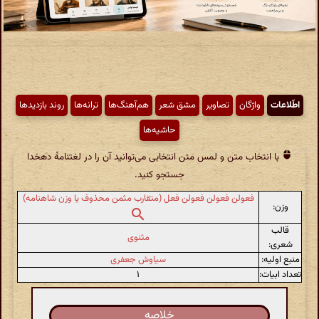
اطّلاعات
واژگان
تصاویر
مشق شعر
هم‌آهنگ‌ها
ترانه‌ها
روند بازدیدها
حاشیه‌ها
با انتخاب متن و لمس متن انتخابی می‌توانید آن را در لغتنامهٔ دهخدا
جستجو کنید.
فعولن فعولن فعولن فعل (متقارب مثمن محذوف یا وزن شاهنامه)
وزن:
قالب
مثنوی
شعری:
منبع اولیه:
سیاوش جعفری
تعداد ابیات:
۱
خلاصه