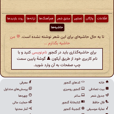
اطّلاعات
واژگان
تصاویر
مشق شعر
هم‌آهنگ‌ها
ترانه‌ها
روند بازدیدها
حاشیه‌ها
تا به حال حاشیه‌ای برای این شعر نوشته نشده است.
💬 من
حاشیه بگذارم ...
برای حاشیه‌گذاری باید در گنجور
نام‌نویسی
کنید و با
نام کاربری خود از طریق آیکون 👤 گوشهٔ پایین سمت
چپ صفحات به آن وارد شوید.
خانه
کدهای گنجور
معرفی
بیت تصادفی
گنجور رومیزی
پرسش‌های متداول
جدول شعر
ساغر
چهره‌ها
فال حافظ
کتابخانهٔ گنجور
حمایت مالی
نمایهٔ موسیقی
گنجینهٔ گنجور
آمار محتوا