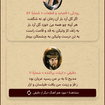
رودکی » قصاید و قطعات » شمارهٔ ۵۷
اگر گل آرد بار آن رخان او، نه شگفت
هر آینه چو همه مِیْ خورَد گل آرد بار
به زلفْ کژ ولیکن به قد و قامت راست
به تن درست ولیکن به چشمکان بیمار
دقیقی » ابیات پراکنده » شمارهٔ ۱۱
مدیح تا به بر من رسید عریان بود
ز فرّ و زینت من یافت طیلسان و ازار
مشاهدهٔ ۱ مورد هم آهنگ دیگر از دقیقی