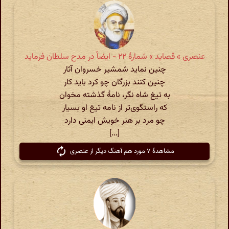
عنصری » قصاید » شمارهٔ ۲۲ - ایضاً در مدح سلطان فرماید
چنین نماید شمشیر خسروان آثار
چنین کنند بزرگان چو کرد باید کار
به تیغ شاه نگر، نامهٔ گذشته مخوان
که راستگوی‌تر از نامه تیغ او بسیار
چو مرد بر هنر خویش ایمنی دارد
[...]
مشاهدهٔ ۷ مورد هم آهنگ دیگر از عنصری