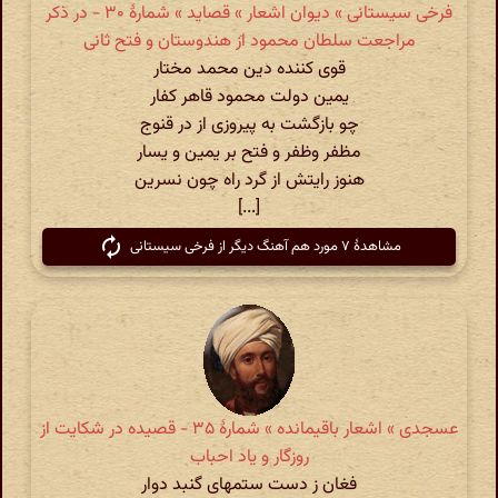
فرخی سیستانی » دیوان اشعار » قصاید » شمارهٔ ۳۰ - در ذکر
مراجعت سلطان محمود از هندوستان و فتح ثانی
قوی کننده دین محمد مختار
یمین دولت محمود قاهر کفار
چو بازگشت به پیروزی از در قنوج
مظفر وظفر و فتح بر یمین و یسار
هنوز رایتش از گرد راه چون نسرین
[...]
مشاهدهٔ ۷ مورد هم آهنگ دیگر از فرخی سیستانی
عسجدی » اشعار باقیمانده » شمارهٔ ۳۵ - قصیده در شکایت از
روزگار و یاد احباب
فغان ز دست ستمهای گنبد دوار