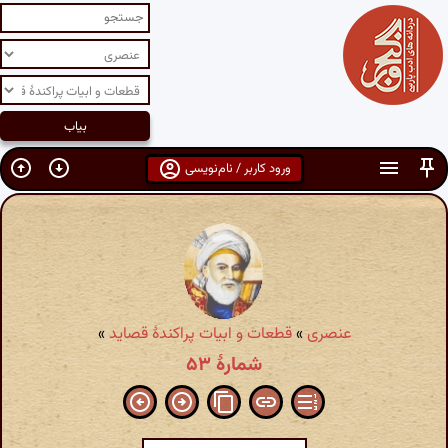
ورود کاربر / نام‌نویسی
عنصری
»
قطعات و ابیات پراکندهٔ قصاید
»
شمارهٔ ۵۳