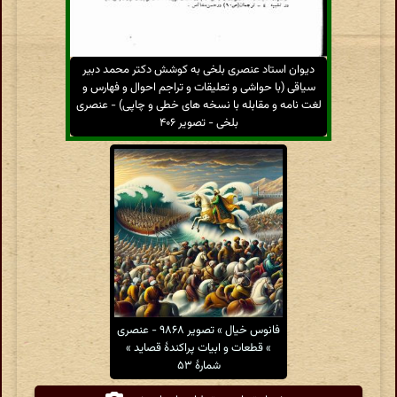
دیوان استاد عنصری بلخی به کوشش دکتر محمد دبیر
سیاقی (با حواشی و تعلیقات و تراجم احوال و فهارس و
لغت نامه و مقابله با نسخه های خطی و چاپی) - عنصری
بلخی - تصویر ۴۰۶
فانوس خیال » تصویر ۹۸۶۸ - عنصری
» قطعات و ابیات پراکندهٔ قصاید »
شمارهٔ ۵۳