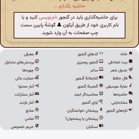
حاشیه بگذارم ...
برای حاشیه‌گذاری باید در گنجور
نام‌نویسی
کنید و با
نام کاربری خود از طریق آیکون 👤 گوشهٔ پایین سمت
چپ صفحات به آن وارد شوید.
خانه
کدهای گنجور
معرفی
بیت تصادفی
گنجور رومیزی
پرسش‌های متداول
جدول شعر
ساغر
چهره‌ها
فال حافظ
کتابخانهٔ گنجور
حمایت مالی
نمایهٔ موسیقی
گنجینهٔ گنجور
آمار محتوا
حاشیه‌ها
محاسبه‌گر ابجد
آمار مشارکت
مشابه‌یابی
آوای گنجور
آمار بازدید
تازه‌های گنجور
پیشخان خوانشگران
منابع
پیشخان یا پیشخوان؟
تماس
نسکبان
حریم خصوصی