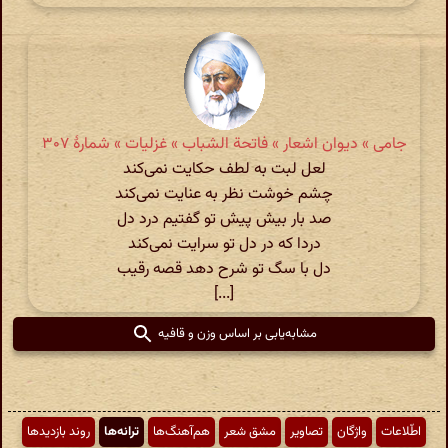
جامی » دیوان اشعار » فاتحة الشباب » غزلیات » شمارهٔ ۳۰۷
لعل لبت به لطف حکایت نمی‌کند
چشم خوشت نظر به عنایت نمی‌کند
صد بار بیش پیش تو گفتیم درد دل
دردا که در دل تو سرایت نمی‌کند
دل با سگ تو شرح دهد قصه رقیب
[...]
مشابه‌یابی بر اساس وزن و قافیه
اطّلاعات
واژگان
تصاویر
مشق شعر
هم‌آهنگ‌ها
ترانه‌ها
روند بازدیدها