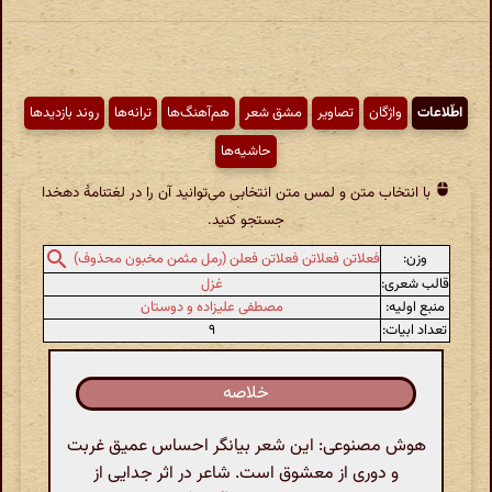
اطّلاعات
واژگان
تصاویر
مشق شعر
هم‌آهنگ‌ها
ترانه‌ها
روند بازدیدها
حاشیه‌ها
با انتخاب متن و لمس متن انتخابی می‌توانید آن را در لغتنامهٔ دهخدا
جستجو کنید.
وزن:
فعلاتن فعلاتن فعلاتن فعلن (رمل مثمن مخبون محذوف)
قالب شعری:
غزل
منبع اولیه:
مصطفی علیزاده و دوستان
تعداد ابیات:
۹
خلاصه
هوش مصنوعی: این شعر بیانگر احساس عمیق غربت
و دوری از معشوق است. شاعر در اثر جدایی از