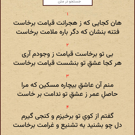
هان کجایی که ز هجرانت قیامت برخاست
فتنه بنشان که دگر باره ملامت برخاست
بی تو برخاست قیامت ز وجودم آری
هر کجا عشقِ تو بنشست قیامت برخاست
منم آن عاشقِ بیچاره مسکین که مرا
حاصلِ عمر ز عشقِ تو ندامت بر خاست
گفتم از کویِ تو برخیزم و کنجی گیرم
دل چو بشنید به تشنیع و غرامت برخاست