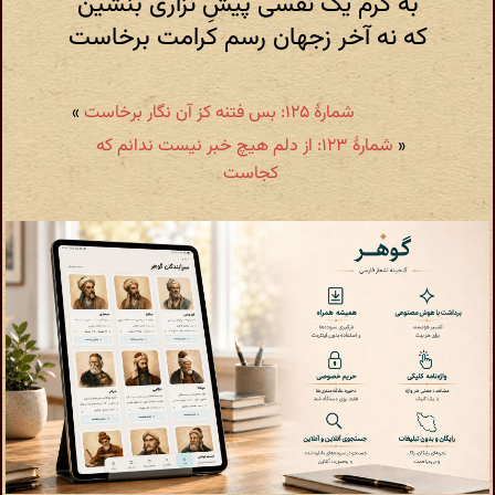
به کرم یک نفسی پیشِ نزاری بنشین
که نه آخر زجهان رسم کرامت برخاست
شمارهٔ ۱۲۵: بس فتنه کز آن نگار برخاست
»
«
شمارهٔ ۱۲۳: از دلم هیچ خبر نیست ندانم که
کجاست