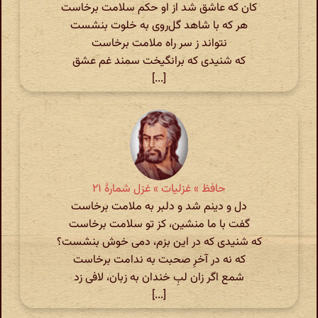
کان که عاشق شد از او حکم سلامت برخاست
هر که با شاهد گل‌روی به خلوت بنشست
نتواند ز سر راه ملامت برخاست
که شنیدی که برانگیخت سمند غم عشق
[...]
حافظ » غزلیات » غزل شمارهٔ ۲۱
دل و دینم شد و دلبر به ملامت برخاست
گفت با ما منشین، کز تو سلامت برخاست
که شنیدی که در این بزم، دمی خوش بنشست؟
که نه در آخرِ صحبت به ندامت برخاست
شمع اگر زان لبِ خندان به زبان، لافی زد
[...]