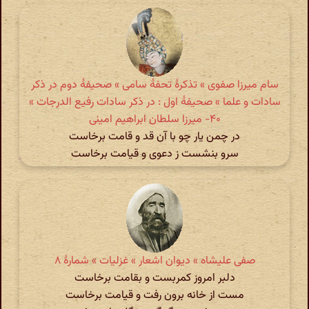
سام میرزا صفوی » تذکرهٔ تحفهٔ سامی » صحیفهٔ دوم در ذکر
سادات و علما » صحیفهٔ اول : در ذکر سادات رفیع الدرجات »
۴۰- میرزا سلطان ابراهیم امینی
در چمن یار چو با آن قد و قامت برخاست
سرو بنشست ز دعوی و قیامت برخاست
صفی علیشاه » دیوان اشعار » غزلیات » شمارهٔ ۸
دلبر امروز کمربست و بقامت برخاست
مست از خانه برون رفت و قیامت برخاست